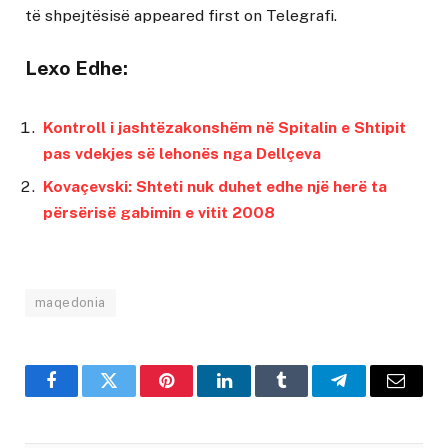
të shpejtësisë
appeared first on
Telegrafi
.
Lexo Edhe:
Kontroll i jashtëzakonshëm në Spitalin e Shtipit
pas vdekjes së lehonës nga Dellçeva
Kovaçevski: Shteti nuk duhet edhe një herë ta
përsërisë gabimin e vitit 2008
maqedonia
Facebook
Twitter
Pinterest
LinkedIn
Tumblr
Telegram
Email