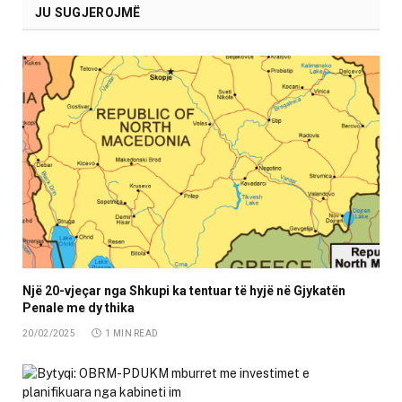
JU SUGJEROJMË
Një 20-vjeçar nga Shkupi ka tentuar të hyjë në Gjykatën
Penale me dy thika
20/02/2025
1 MIN READ