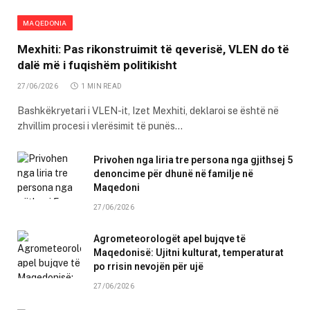
MAQEDONIA
Mexhiti: Pas rikonstruimit të qeverisë, VLEN do të
dalë më i fuqishëm politikisht
27/06/2026
1 MIN READ
Bashkëkryetari i VLEN-it, Izet Mexhiti, deklaroi se është në
zhvillim procesi i vlerësimit të punës…
Privohen nga liria tre persona nga gjithsej 5
denoncime për dhunë në familje në
Maqedoni
27/06/2026
Agrometeorologët apel bujqve të
Maqedonisë: Ujitni kulturat, temperaturat
po rrisin nevojën për ujë
27/06/2026