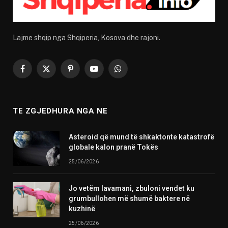
Lajme shqip nga Shqiperia, Kosova dhe rajoni.
Facebook
X
Pinterest
YouTube
WhatsApp
(Twitter)
TE ZGJEDHURA NGA NE
Asteroid që mund të shkaktonte katastrofë
globale kalon pranë Tokës
25/06/2026
Jo vetëm lavamani, zbuloni vendet ku
grumbullohen më shumë baktere në
kuzhinë
25/06/2026