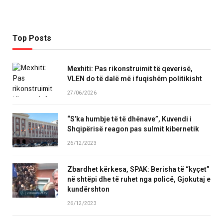
Top Posts
Mexhiti: Pas rikonstruimit të qeverisë,
VLEN do të dalë më i fuqishëm politikisht
27/06/2026
“S’ka humbje të të dhënave”, Kuvendi i
Shqipërisë reagon pas sulmit kibernetik
26/12/2023
Zbardhet kërkesa, SPAK: Berisha të “kyçet”
në shtëpi dhe të ruhet nga policë, Gjokutaj e
kundërshton
26/12/2023