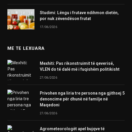
Studimi: Lëngu i frutave ndihmon dietën,
por nuk zëvendëson frutat
17/06/2026
ME TE LEXUARA
Mexhiti: Pas rikonstruimit të qeverisë,
VLEN do të dalë më i fuqishëm politikisht
27/06/2026
Privohen nga liria tre persona nga gjithsej 5
denoncime për dhunë në familje në
Maqedoni
27/06/2026
Agrometeorologët apel bujqve të