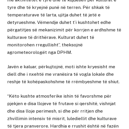
tyre dhe të kryejnë punë në terren. Për shkak të
temperaturave të larta, ujitja duhet të jetë e
detyrueshme. Vëmendje duhet t’i kushtohet edhe
përgatitjes së mekanizimit për korrjen e ardhshme të
kulturave të drithërave. Kulturat duhet të
monitorohen rregullisht”, theksojnë
agrometeorologët nga DPHM.
Javën e kaluar, përkujtojnë, moti ishte kryesisht me
diell dhe i nxehtë me vranësira të vogla lokale dhe
reshje të kohëpaskohshme të rrëmbyeshme të shiut.
“Këto kushte atmosferike ishin të favorshme për
pjekjen e disa llojeve të frutave si qershitë, vishnjat
dhe disa lloje perimesh, si dhe për rritjen dhe
zhvillimin intensiv të misrit, lulediellit dhe kulturave
të tjera pranverore. Hardhia e rrushit është në fazën