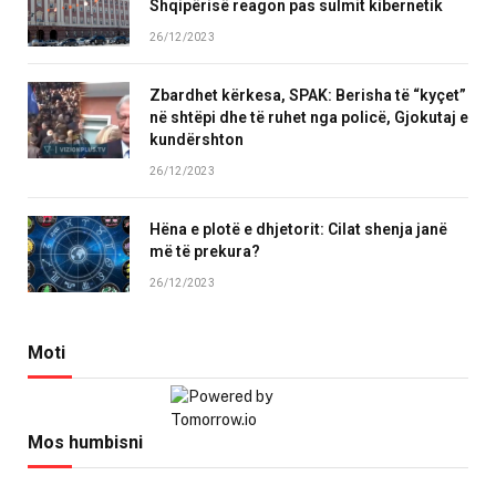
Shqipërisë reagon pas sulmit kibernetik
26/12/2023
Zbardhet kërkesa, SPAK: Berisha të “kyçet”
në shtëpi dhe të ruhet nga policë, Gjokutaj e
kundërshton
26/12/2023
Hëna e plotë e dhjetorit: Cilat shenja janë
më të prekura?
26/12/2023
Moti
Mos humbisni