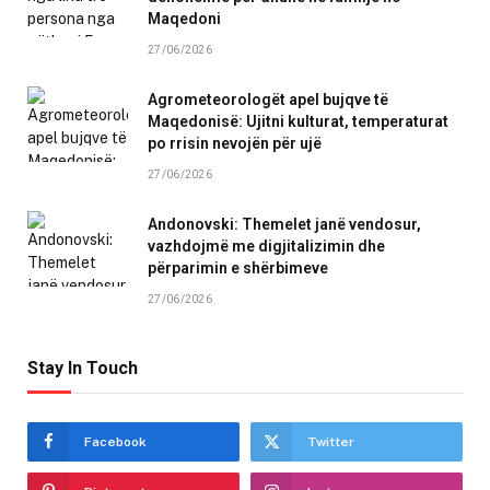
Maqedoni
27/06/2026
Agrometeorologët apel bujqve të
Maqedonisë: Ujitni kulturat, temperaturat
po rrisin nevojën për ujë
27/06/2026
Andonovski: Themelet janë vendosur,
vazhdojmë me digjitalizimin dhe
përparimin e shërbimeve
27/06/2026
Stay In Touch
Facebook
Twitter