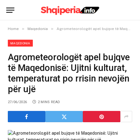
»
»
Home
Maqedonia
Agrometeorologët apel bujqve të Maqedonisë: Ujitni kulturat, temperaturat po rrisin nevojën për ujë
MAQEDONIA
Agrometeorologët apel bujqve
të Maqedonisë: Ujitni kulturat,
temperaturat po rrisin nevojën
për ujë
27/06/2026
2 MINS READ