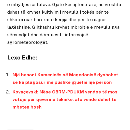
e mbylljes së tufave. Gjatë kësaj fenofaze, në vreshta
duhet të kryhet kultivim i rregullt i tokës për të
shkatërruar barërat e këqija dhe për të ruajtur
lagështinë. Gjithashtu kryhet mbrojtje e rregullt nga
sëmundjet dhe dëmtuesit”, informojnë
agrometeorologët.
Lexo Edhe:
Një banor i Kamenicës së Maqedonisë dyshohet
se ka plagosur me pushkë gjuetie një person
Kovaçevski: Nëse OBRM-PDUKM vendos të mos
votojë për qeverinë teknike, ato vende duhet të
mbeten bosh