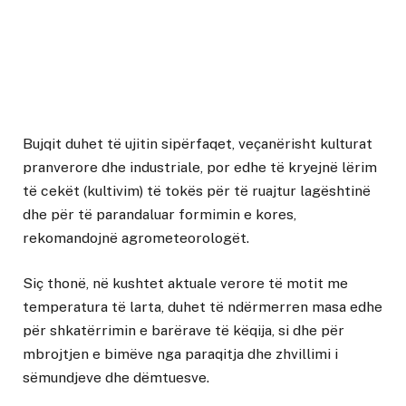
Bujqit duhet të ujitin sipërfaqet, veçanërisht kulturat
pranverore dhe industriale, por edhe të kryejnë lërim
të cekët (kultivim) të tokës për të ruajtur lagështinë
dhe për të parandaluar formimin e kores,
rekomandojnë agrometeorologët.
Siç thonë, në kushtet aktuale verore të motit me
temperatura të larta, duhet të ndërmerren masa edhe
për shkatërrimin e barërave të këqija, si dhe për
mbrojtjen e bimëve nga paraqitja dhe zhvillimi i
sëmundjeve dhe dëmtuesve.