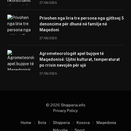
27/06/2026
Privohen nga liria tre persona nga gjithsej 5
denoncime për dhunë në familje në
Maqedoni
27/06/2026
Agrometeorologët apel bujqve të
Maqedonisë: Ujitni kulturat, temperaturat
po rrisin nevojën për ujë
27/06/2026
© 2026
Shqiperia.info
Privacy Policy
Home
Bota
Shqiperia
Kosova
Maqedonia
Ndryshe
Sport