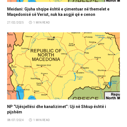
Meidani: Gjuha shqipe është e çimentuar në themelet e
Maqedonisë së Veriut, nuk ka asgjë që e cenon
27/02/2025
1 MIN READ
NP “Ujësjellësi dhe kanalizimet”: Uji në Shkup është i
pijshëm
08/07/2024
1 MIN READ