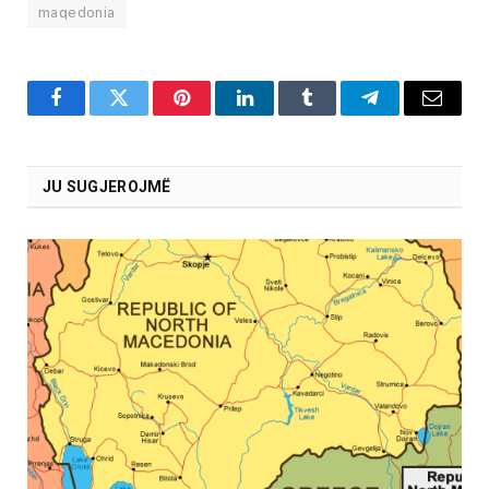
maqedonia
Facebook
Twitter
Pinterest
LinkedIn
Tumblr
Telegram
Email
JU SUGJEROJMË