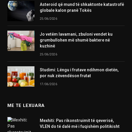
Asteroid që mund të shkaktonte katastrofë
globale kalon pranë Tokës
25/06/2026
Jo vetëm lavamani, zbuloni vendet ku
grumbullohen më shumë baktere në
kuzhinë
25/06/2026
Studimi: Lëngu i frutave ndihmon dietën,
por nuk zëvendëson frutat
17/06/2026
ME TE LEXUARA
Mexhiti: Pas rikonstruimit të qeverisë,
VLEN do të dalë më i fuqishëm politikisht