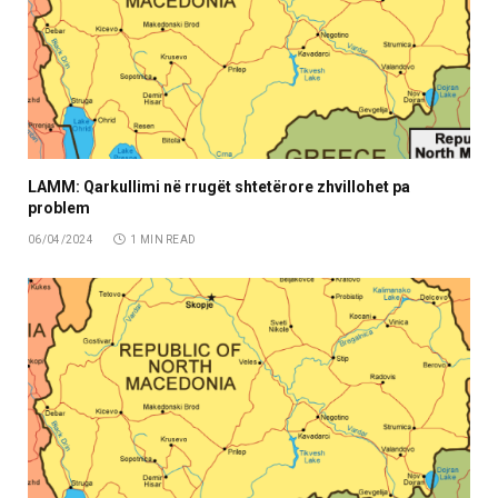
LAMM: Qarkullimi në rrugët shtetërore zhvillohet pa
problem
06/04/2024
1 MIN READ