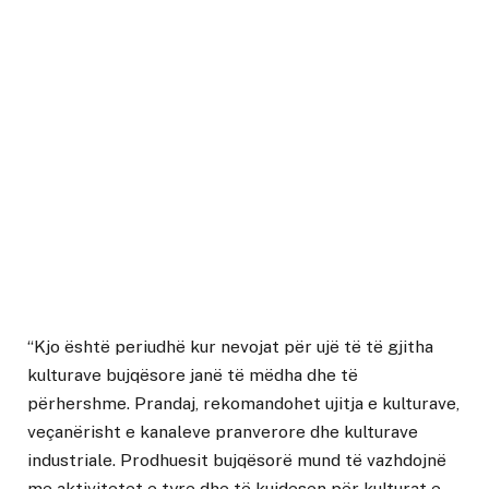
“Kjo është periudhë kur nevojat për ujë të të gjitha
kulturave bujqësore janë të mëdha dhe të
përhershme. Prandaj, rekomandohet ujitja e kulturave,
veçanërisht e kanaleve pranverore dhe kulturave
industriale. Prodhuesit bujqësorë mund të vazhdojnë
me aktivitetet e tyre dhe të kujdesen për kulturat e