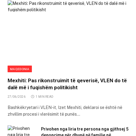
MAQEDONIA
Mexhiti: Pas rikonstruimit të qeverisë, VLEN do të
dalë më i fuqishëm politikisht
27/06/2026
1 MIN READ
Bashkëkryetari i VLEN-it, Izet Mexhiti, deklaroi se është në
zhvillim procesi i vlerësimit të punës…
Privohen nga liria tre persona nga gjithsej 5
denoncime për dhunë në familje në