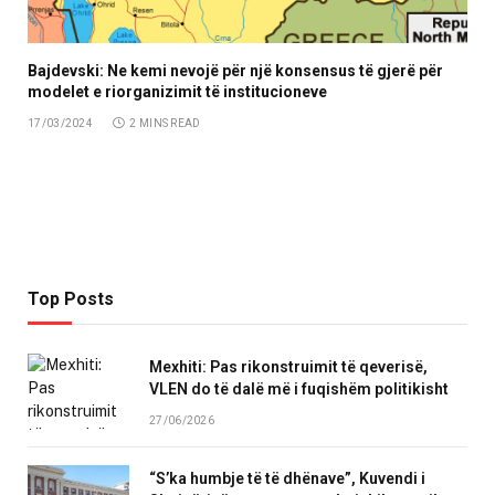
Bajdevski: Ne kemi nevojë për një konsensus të gjerë për
modelet e riorganizimit të institucioneve
17/03/2024
2 MINS READ
Top Posts
Mexhiti: Pas rikonstruimit të qeverisë,
VLEN do të dalë më i fuqishëm politikisht
27/06/2026
“S’ka humbje të të dhënave”, Kuvendi i