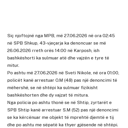
Siç njoftojnë nga MPB, më 27.06.2026 në ora 02:45
në SPB Shkup, 43-vjeçarja ka denoncuar se më
26.06.2026 rreth orës 14:00 në Karposh, ish
bashkëshorti ka sulmuar atë dhe vajzën e tyre të
mitur.
Po ashtu më 27.06.2026 në Sveti Nikole, në ora 01:00,
policët kanë arrestuar O.M (48) pas një denoncimi të
mëhershë, se në shtëpi ka sulmuar fizikisht
bashkëshorten dhe dy vajzat të mitura.
Nga policia po ashtu thonë se në Shtip, zyrtarët e
SPB Shtip kanë arrestuar S.M (52) pas një denoncimi
se ka kërcënuar me objekt të mprehtë djemtë e tij
dhe po ashtu me sëpatë ka thyer gjësende në shtëpi.