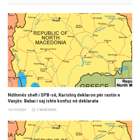
Ndihmës shefi i SPB-së, Karishiq deklaron për rastin e
Vanjës: Babai i saj ishte konfuz në deklarata
16/10/2024
2 MINS READ