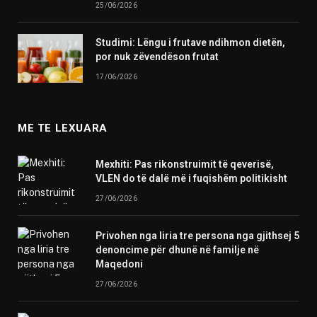
25/06/2026
Studimi: Lëngu i frutave ndihmon dietën,
por nuk zëvendëson frutat
17/06/2026
ME TE LEXUARA
Mexhiti: Pas rikonstruimit të qeverisë,
VLEN do të dalë më i fuqishëm politikisht
27/06/2026
Privohen nga liria tre persona nga gjithsej 5
denoncime për dhunë në familje në
Maqedoni
27/06/2026