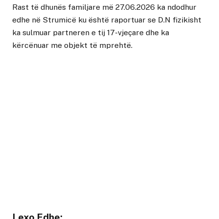
Rast të dhunës familjare më 27.06.2026 ka ndodhur
edhe në Strumicë ku është raportuar se D.N fizikisht
ka sulmuar partneren e tij 17-vjeçare dhe ka
kërcënuar me objekt të mprehtë.
Lexo Edhe: