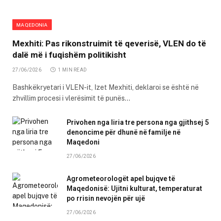
MAQEDONIA
Mexhiti: Pas rikonstruimit të qeverisë, VLEN do të
dalë më i fuqishëm politikisht
27/06/2026
1 MIN READ
Bashkëkryetari i VLEN-it, Izet Mexhiti, deklaroi se është në
zhvillim procesi i vlerësimit të punës…
Privohen nga liria tre persona nga gjithsej 5
denoncime për dhunë në familje në
Maqedoni
27/06/2026
Agrometeorologët apel bujqve të
Maqedonisë: Ujitni kulturat, temperaturat
po rrisin nevojën për ujë
27/06/2026