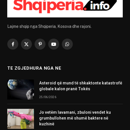
Lajme shqip nga Shqiperia, Kosova dhe rajoni.
Facebook
X
Pinterest
YouTube
WhatsApp
(Twitter)
TE ZGJEDHURA NGA NE
Asteroid që mund të shkaktonte katastrofë
globale kalon pranë Tokës
25/06/2026
Jo vetëm lavamani, zbuloni vendet ku
grumbullohen më shumë baktere në
kuzhinë