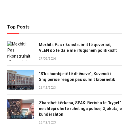
Top Posts
Mexhiti: Pas rikonstruimit të qeverisë,
VLEN do të dalë më i fuqishëm politikisht
27/06/2026
“S’ka humbje të të dhënave”, Kuvendi i
Shqipërisë reagon pas sulmit kibernetik
26/12/2023
Zbardhet kërkesa, SPAK: Berisha të “kyçet”
në shtëpi dhe të ruhet nga policë, Gjokutaj e
kundërshton
26/12/2023