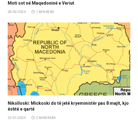
Moti sot në Maqedoninë e Veriut
28/02/2024
1 MIN READ
Nikolloski: Mickoski do të jetë kryeministër pas 8 majit, kjo
është e qartë
25/01/2024
2 MINS READ