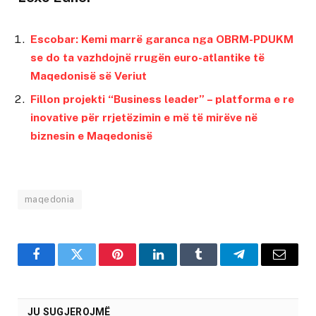
Escobar: Kemi marrë garanca nga OBRM-PDUKM
se do ta vazhdojnë rrugën euro-atlantike të
Maqedonisë së Veriut
Fillon projekti “Business leader” – platforma e re
inovative për rrjetëzimin e më të mirëve në
biznesin e Maqedonisë
maqedonia
Facebook
Twitter
Pinterest
LinkedIn
Tumblr
Telegram
Email
JU SUGJEROJMË