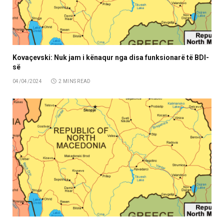
Kovaçevski: Nuk jam i kënaqur nga disa funksionarë të BDI-
së
04/04/2024
2 MINS READ