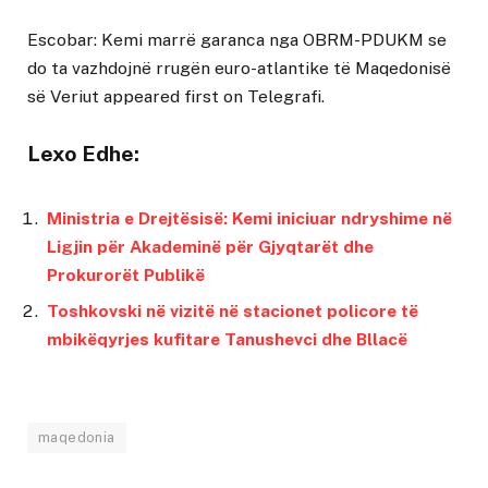
Escobar: Kemi marrë garanca nga OBRM-PDUKM se
do ta vazhdojnë rrugën euro-atlantike të Maqedonisë
së Veriut
appeared first on
Telegrafi
.
Lexo Edhe:
Ministria e Drejtësisë: Kemi iniciuar ndryshime në
Ligjin për Akademinë për Gjyqtarët dhe
Prokurorët Publikë
Toshkovski në vizitë në stacionet policore të
mbikëqyrjes kufitare Tanushevci dhe Bllacë
maqedonia