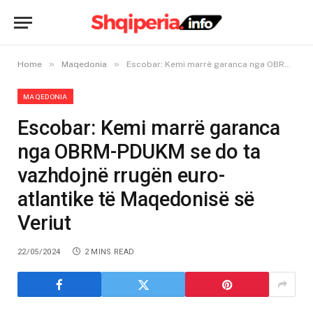
»
»
Home
Maqedonia
Escobar: Kemi marrë garanca nga OBRM-PDUKM se do ta vazhdojnë rrugën euro-atlantike të Maqedonisë së Veriut
MAQEDONIA
Escobar: Kemi marrë garanca
nga OBRM-PDUKM se do ta
vazhdojnë rrugën euro-
atlantike të Maqedonisë së
Veriut
22/05/2024
2 MINS READ