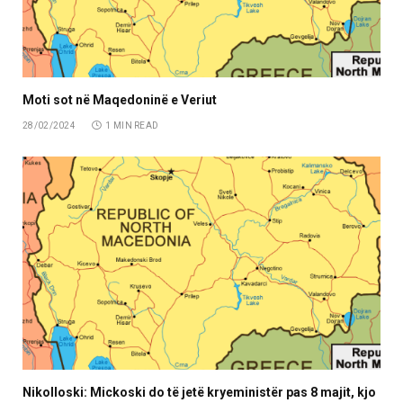
Moti sot në Maqedoninë e Veriut
28/02/2024
1 MIN READ
Nikolloski: Mickoski do të jetë kryeministër pas 8 majit, kjo