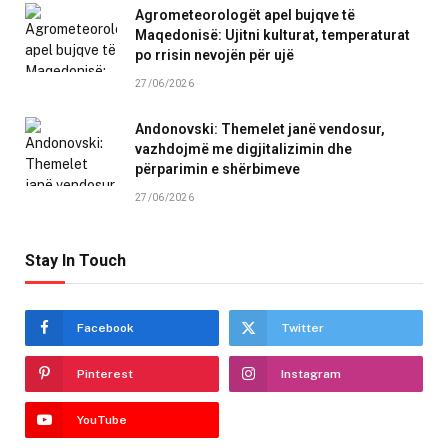
Agrometeorologët apel bujqve të
Maqedonisë: Ujitni kulturat, temperaturat
po rrisin nevojën për ujë
27/06/2026
Andonovski: Themelet janë vendosur,
vazhdojmë me digjitalizimin dhe
përparimin e shërbimeve
27/06/2026
Stay In Touch
Facebook
Twitter
Pinterest
Instagram
YouTube