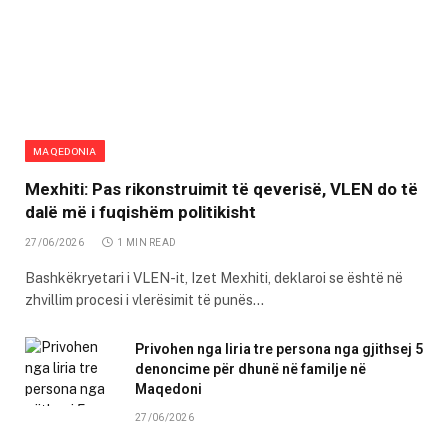
MAQEDONIA
Mexhiti: Pas rikonstruimit të qeverisë, VLEN do të
dalë më i fuqishëm politikisht
27/06/2026
1 MIN READ
Bashkëkryetari i VLEN-it, Izet Mexhiti, deklaroi se është në
zhvillim procesi i vlerësimit të punës…
Privohen nga liria tre persona nga gjithsej 5
denoncime për dhunë në familje në
Maqedoni
27/06/2026