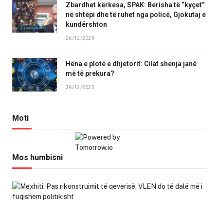
Zbardhet kërkesa, SPAK: Berisha të “kyçet”
në shtëpi dhe të ruhet nga policë, Gjokutaj e
kundërshton
26/12/2023
Hëna e plotë e dhjetorit: Cilat shenja janë
më të prekura?
26/12/2023
Moti
Mos humbisni