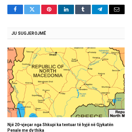
Facebook
Twitter
Pinterest
LinkedIn
Tumblr
Telegram
Email
JU SUGJEROJMË
Një 20-vjeçar nga Shkupi ka tentuar të hyjë në Gjykatën
Penale me dy thika