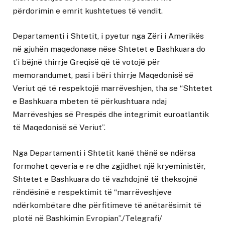
përdorimin e emrit kushtetues të vendit.
Departamenti i Shtetit, i pyetur nga Zëri i Amerikës
në gjuhën maqedonase nëse Shtetet e Bashkuara do
t’i bëjnë thirrje Greqisë që të votojë për
memorandumet, pasi i bëri thirrje Maqedonisë së
Veriut që të respektojë marrëveshjen, tha se “Shtetet
e Bashkuara mbeten të përkushtuara ndaj
Marrëveshjes së Prespës dhe integrimit euroatlantik
të Maqedonisë së Veriut”.
Nga Departamenti i Shtetit kanë thënë se ndërsa
formohet qeveria e re dhe zgjidhet një kryeministër,
Shtetet e Bashkuara do të vazhdojnë të theksojnë
rëndësinë e respektimit të “marrëveshjeve
ndërkombëtare dhe përfitimeve të anëtarësimit të
plotë në Bashkimin Evropian”./Telegrafi/