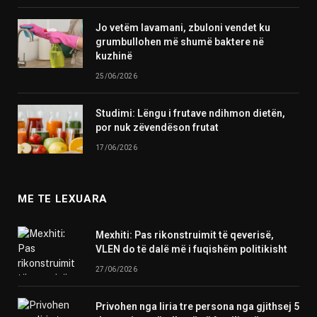
Jo vetëm lavamani, zbuloni vendet ku
grumbullohen më shumë baktere në
kuzhinë
25/06/2026
Studimi: Lëngu i frutave ndihmon dietën,
por nuk zëvendëson frutat
17/06/2026
ME TE LEXUARA
Mexhiti: Pas rikonstruimit të qeverisë,
VLEN do të dalë më i fuqishëm politikisht
27/06/2026
Privohen nga liria tre persona nga gjithsej 5