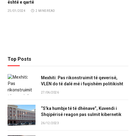
është e qartë
25/01/2024
2 MINS READ
Top Posts
Mexhiti: Pas rikonstruimit të qeverisë,
VLEN do të dalë më i fuqishëm politikisht
27/06/2026
“S’ka humbje të të dhënave”, Kuvendi i
Shqipërisë reagon pas sulmit kibernetik
26/12/2023