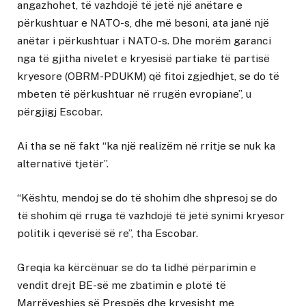
angazhohet, të vazhdojë të jetë një anëtare e
përkushtuar e NATO-s, dhe më besoni, ata janë një
anëtar i përkushtuar i NATO-s. Dhe morëm garanci
nga të gjitha nivelet e kryesisë partiake të partisë
kryesore (OBRM-PDUKM) që fitoi zgjedhjet, se do të
mbeten të përkushtuar në rrugën evropiane”, u
përgjigj Escobar.
Ai tha se në fakt “ka një realizëm në rritje se nuk ka
alternativë tjetër”.
“Kështu, mendoj se do të shohim dhe shpresoj se do
të shohim që rruga të vazhdojë të jetë synimi kryesor
politik i qeverisë së re”, tha Escobar.
Greqia ka kërcënuar se do ta lidhë përparimin e
vendit drejt BE-së me zbatimin e plotë të
Marrëveshjes së Prespës dhe kryesisht me