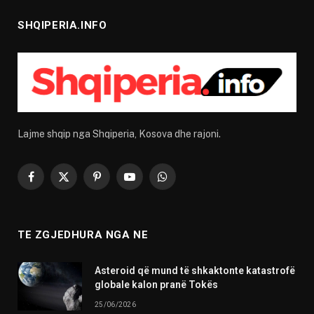
SHQIPERIA.INFO
Lajme shqip nga Shqiperia, Kosova dhe rajoni.
Facebook
X
Pinterest
YouTube
WhatsApp
(Twitter)
TE ZGJEDHURA NGA NE
Asteroid që mund të shkaktonte katastrofë
globale kalon pranë Tokës
25/06/2026