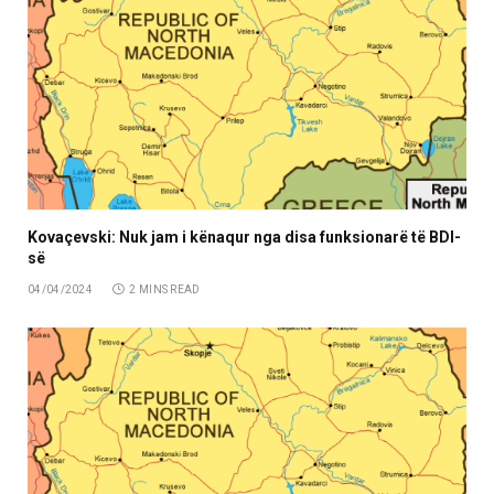
Kovaçevski: Nuk jam i kënaqur nga disa funksionarë të BDI-
së
04/04/2024
2 MINS READ