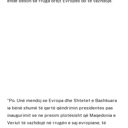
ende beson se rruga drejt Evropës do të vazhdojë.
“Po. Unë mendoj se Evropa dhe Shtetet e Bashkuara
ia bënë shumë të qartë qëndrimin presidentes pas
inaugurimit se ne presim plotësisht që Maqedonia e
Veriut të vazhdojë në rrugën e saj evropiane, të