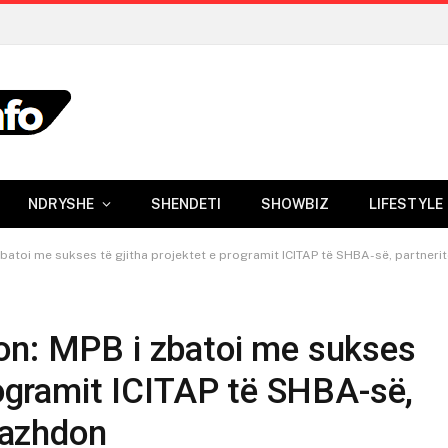
NDRYSHE
SHENDETI
SHOWBIZ
LIFESTYLE
batoi me sukses të gjitha projektet e programit ICITAP të SHBA-së, partnerit
on: MPB i zbatoi me sukses
programit ICITAP të SHBA-së,
 vazhdon