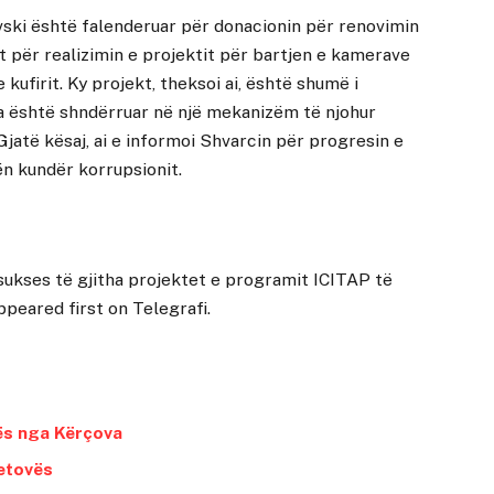
ki është falenderuar për donacionin për renovimin
ht për realizimin e projektit për bartjen e kamerave
 kufirit. Ky projekt, theksoi ai, është shumë i
la është shndërruar në një mekanizëm të njohur
 Gjatë kësaj, ai e informoi Shvarcin për progresin e
n kundër korrupsionit.
ukses të gjitha projektet e programit ICITAP të
ppeared first on
Telegrafi
.
jës nga Kërçova
Tetovës