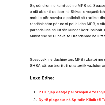
Siç qëndron në kumtesën e MPB-së, Spasovs
e një objekti policor në Shkup, e veçanëris
mobile për nevojat e policisë së trafikut dhe
rëndësishëm për ne si polici dhe MPB, e ci
parandalues ​​në luftën kundër korrupsionit.
Ministrisë së Punëve të Brendshme në luftë
Spasovski në Uashington: MPB i zbatoi me s
SHBA-së, partneriteti strategjik vazhdon
a
Lexo Edhe:
PTHP jep detaje për vrasjen e foshn
Dy të plagosur në Spitalin Klinik të 