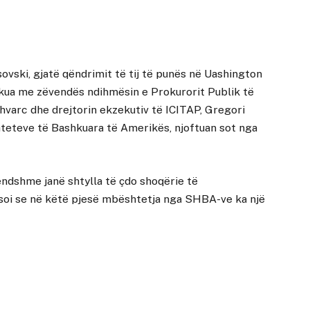
ovski, gjatë qëndrimit të tij të punës në Uashington
akua me zëvendës ndihmësin e Prokurorit Publik të
varc dhe drejtorin ekzekutiv të ICITAP, Gregori
teteve të Bashkuara të Amerikës, njoftuan sot nga
endshme janë shtylla të çdo shoqërie të
oi se në këtë pjesë mbështetja nga SHBA-ve ka një