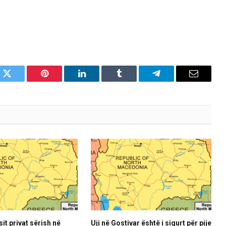
k
Twitter
Pinterest
LinkedIn
Tumblr
Telegram
Email
it privat sërish në
Uji në Gostivar është i sigurt për pije