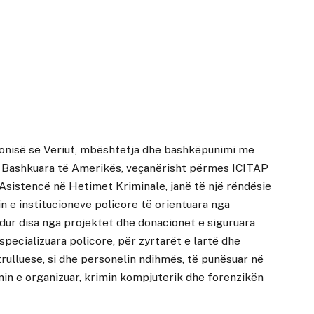
onisë së Veriut, mbështetja dhe bashkëpunimi me
 Bashkuara të Amerikës, veçanërisht përmes ICITAP
sistencë në Hetimet Kriminale, janë të një rëndësie
n e institucioneve policore të orientuara nga
dur disa nga projektet dhe donacionet e siguruara
specializuara policore, për zyrtarët e lartë dhe
trulluese, si dhe personelin ndihmës, të punësuar në
min e organizuar, krimin kompjuterik dhe forenzikën