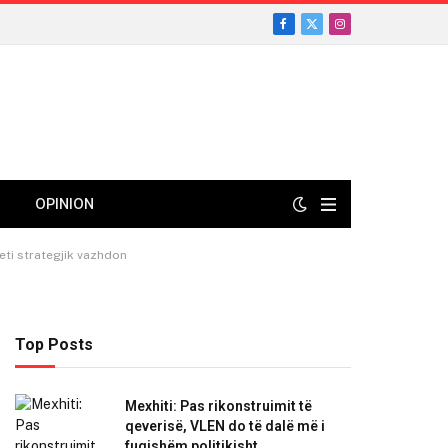
Facebook
X
Instagram
(Twitter)
OPINION
eti strategjik vazhdon
Top Posts
Mexhiti: Pas rikonstruimit të
qeverisë, VLEN do të dalë më i
fuqishëm politikisht