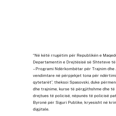
“Në këtë rrugëtim për Republikën e Maqed
Departamentin e Drejtësisë së Shteteve të
– Programi Ndërkombëtar për Trajnim dhe A
vendimtare në përpjekjet tona për ndërtimi
qytetarët”, theksoi Spasovski, duke përmen
dhe trajnime, kurse të përgjithshme dhe të 
drejtues të policisë, nëpunës të policisë pa
Byronë për Siguri Publike, kryesisht në kri
digjitale.