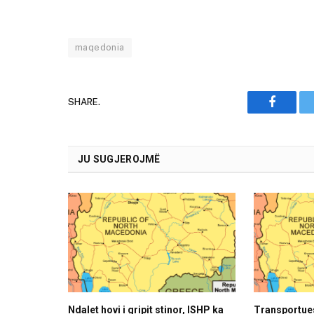
maqedonia
SHARE.
Faceboo
JU SUGJEROJMË
Ndalet hovi i gripit stinor, ISHP ka
Transportues