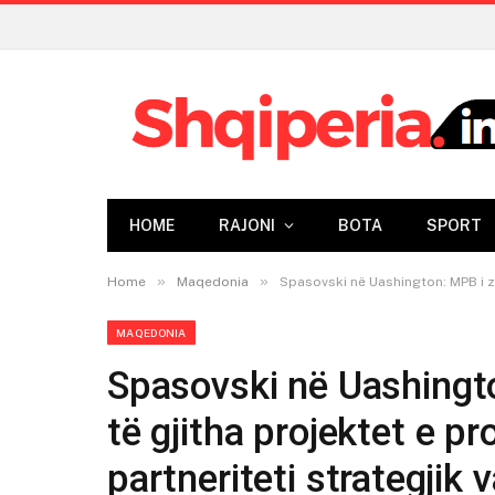
HOME
RAJONI
BOTA
SPORT
»
»
Home
Maqedonia
Spasovski në Uashington: MPB i z
MAQEDONIA
Spasovski në Uashingt
të gjitha projektet e 
partneriteti strategjik