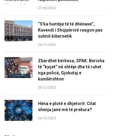
27/06/2026
“S’ka humbje të të dhënave”,
Kuvendi i Shqipërisë reagon pas
sulmit kibernetik
26/12/2023
Zbardhet kërkesa, SPAK: Berisha
të “kyçet” në shtëpi dhe të ruhet
nga policë, Gjokutaj e
kundërshton
26/12/2023
Hëna e plotë e dhjetorit: Cilat
shenja janë më të prekura?
26/12/2023