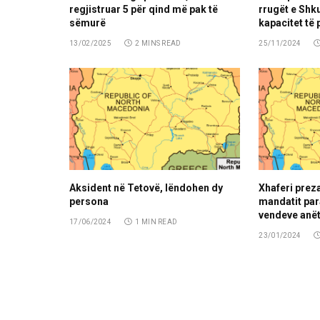
regjistruar 5 për qind më pak të
rrugët e Shku
sëmurë
kapacitet të 
13/02/2025
2 MINS READ
25/11/2024
Aksident në Tetovë, lëndohen dy
Xhaferi preza
persona
mandatit pa
vendeve anët
17/06/2024
1 MIN READ
23/01/2024