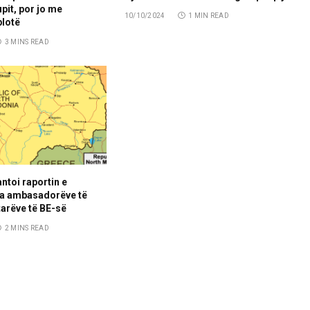
pit, por jo me
10/10/2024
1 MIN READ
plotë
3 MINS READ
ntoi raportin e
ra ambasadorëve të
arëve të BE-së
2 MINS READ