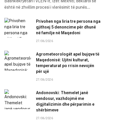
Bashkëkryetari i VLEN-it, Izet Mexhiti, deklaroi se
është në zhvillim procesi i vlerësimit të punës…
Privohen nga liria tre persona nga
gjithsej 5 denoncime për dhunë
në familje në Maqedoni
27/06/2026
Agrometeorologët apel bujqve të
Maqedonisë: Ujitni kulturat,
temperaturat po rrisin nevojën
për ujë
27/06/2026
Andonovski: Themelet janë
vendosur, vazhdojmë me
digjitalizimin dhe përparimin e
shërbimeve
27/06/2026