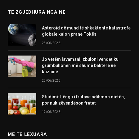
TE ZGJEDHURA NGA NE
Asteroid që mund të shkaktonte katastrofë
globale kalon pranë Tokës
25/06/2026
Jo vetëm lavamani, zbuloni vendet ku
grumbullohen më shumë baktere në
kuzhinë
25/06/2026
Studimi: Lëngu i frutave ndihmon dietën,
por nuk zëvendëson frutat
17/06/2026
ME TE LEXUARA