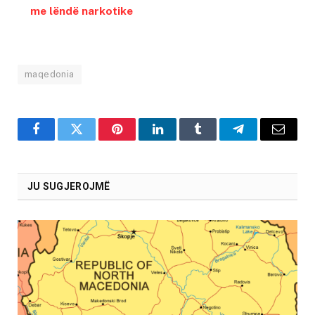
me lëndë narkotike
maqedonia
Facebook
Twitter
Pinterest
LinkedIn
Tumblr
Telegram
Email
JU SUGJEROJMË