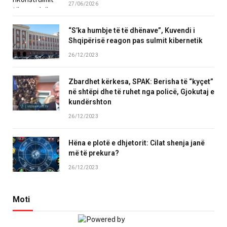
27/06/2026
“S’ka humbje të të dhënave”, Kuvendi i
Shqipërisë reagon pas sulmit kibernetik
26/12/2023
Zbardhet kërkesa, SPAK: Berisha të “kyçet”
në shtëpi dhe të ruhet nga policë, Gjokutaj e
kundërshton
26/12/2023
Hëna e plotë e dhjetorit: Cilat shenja janë
më të prekura?
26/12/2023
Moti