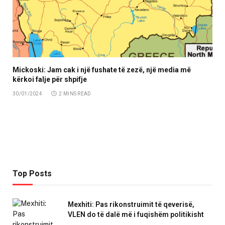
Mickoski: Jam cak i një fushate të zezë, një media më
kërkoi falje për shpifje
30/01/2024
2 MINS READ
Top Posts
Mexhiti: Pas rikonstruimit të qeverisë,
VLEN do të dalë më i fuqishëm politikisht