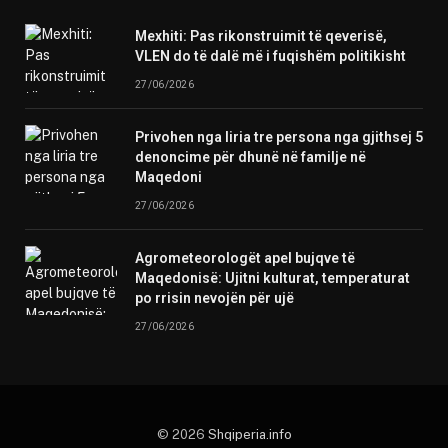
Mexhiti: Pas rikonstruimit të qeverisë,
VLEN do të dalë më i fuqishëm politikisht
27/06/2026
Privohen nga liria tre persona nga gjithsej 5
denoncime për dhunë në familje në
Maqedoni
27/06/2026
Agrometeorologët apel bujqve të
Maqedonisë: Ujitni kulturat, temperaturat
po rrisin nevojën për ujë
27/06/2026
© 2026
Shqiperia.info