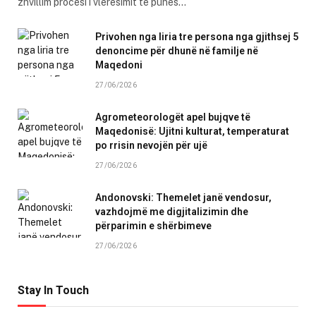
zhvillim procesi i vlerësimit të punës…
Privohen nga liria tre persona nga gjithsej 5
denoncime për dhunë në familje në
Maqedoni
27/06/2026
Agrometeorologët apel bujqve të
Maqedonisë: Ujitni kulturat, temperaturat
po rrisin nevojën për ujë
27/06/2026
Andonovski: Themelet janë vendosur,
vazhdojmë me digjitalizimin dhe
përparimin e shërbimeve
27/06/2026
Stay In Touch