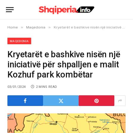
»
»
Home
Maqedonia
Kryetarët e bashkive nisën një iniciativë për shpalljen e malit Kozhuf park kombëtar
MAQEDONIA
Kryetarët e bashkive nisën një
iniciativë për shpalljen e malit
Kozhuf park kombëtar
03/01/2024
2 MINS READ