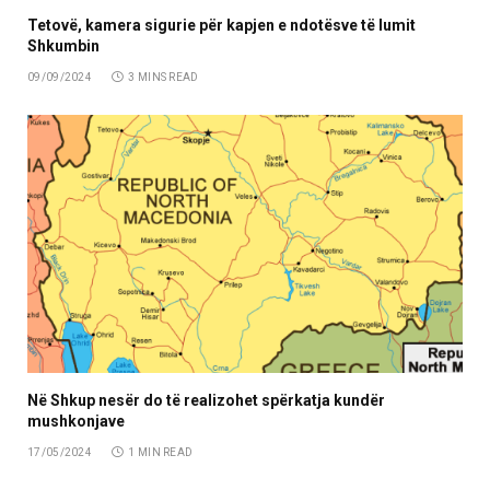
Tetovë, kamera sigurie për kapjen e ndotësve të lumit
Shkumbin
09/09/2024
3 MINS READ
Në Shkup nesër do të realizohet spërkatja kundër
mushkonjave
17/05/2024
1 MIN READ