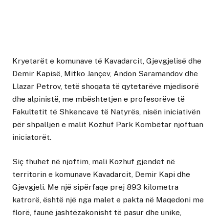
Kryetarët e komunave të Kavadarcit, Gjevgjelisë dhe
Demir Kapisë, Mitko Jançev, Andon Saramandov dhe
Llazar Petrov, tetë shoqata të qytetarëve mjedisorë
dhe alpinistë, me mbështetjen e profesorëve të
Fakultetit të Shkencave të Natyrës, nisën iniciativën
për shpalljen e malit Kozhuf Park Kombëtar njoftuan
iniciatorët.
Siç thuhet në njoftim, mali Kozhuf gjendet në
territorin e komunave Kavadarcit, Demir Kapi dhe
Gjevgjeli. Me një sipërfaqe prej 893 kilometra
katrorë, është një nga malet e pakta në Maqedoni me
florë, faunë jashtëzakonisht të pasur dhe unike,