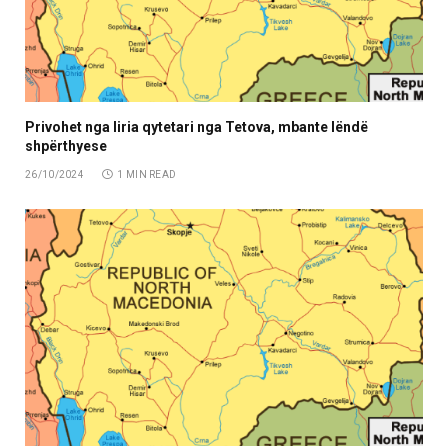
Privohet nga liria qytetari nga Tetova, mbante lëndë
shpërthyese
26/10/2024
1 MIN READ