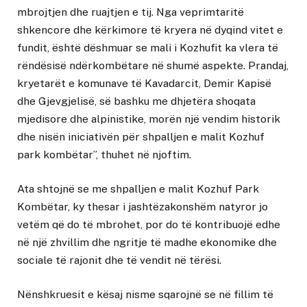
mbrojtjen dhe ruajtjen e tij. Nga veprimtaritë
shkencore dhe kërkimore të kryera në dyqind vitet e
fundit, është dëshmuar se mali i Kozhufit ka vlera të
rëndësisë ndërkombëtare në shumë aspekte. Prandaj,
kryetarët e komunave të Kavadarcit, Demir Kapisë
dhe Gjevgjelisë, së bashku me dhjetëra shoqata
mjedisore dhe alpinistike, morën një vendim historik
dhe nisën iniciativën për shpalljen e malit Kozhuf
park kombëtar”, thuhet në njoftim.
Ata shtojnë se me shpalljen e malit Kozhuf Park
Kombëtar, ky thesar i jashtëzakonshëm natyror jo
vetëm që do të mbrohet, por do të kontribuojë edhe
në një zhvillim dhe ngritje të madhe ekonomike dhe
sociale të rajonit dhe të vendit në tërësi.
Nënshkruesit e kësaj nisme sqarojnë se në fillim të