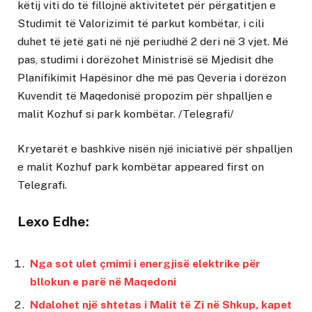
këtij viti do të fillojnë aktivitetet për përgatitjen e
Studimit të Valorizimit të parkut kombëtar, i cili
duhet të jetë gati në një periudhë 2 deri në 3 vjet. Më
pas, studimi i dorëzohet Ministrisë së Mjedisit dhe
Planifikimit Hapësinor dhe më pas Qeveria i dorëzon
Kuvendit të Maqedonisë propozim për shpalljen e
malit Kozhuf si park kombëtar. /Telegrafi/
Kryetarët e bashkive nisën një iniciativë për shpalljen
e malit Kozhuf park kombëtar
appeared first on
Telegrafi
.
Lexo Edhe:
Nga sot ulet çmimi i energjisë elektrike për
bllokun e parë në Maqedoni
Ndalohet një shtetas i Malit të Zi në Shkup, kapet