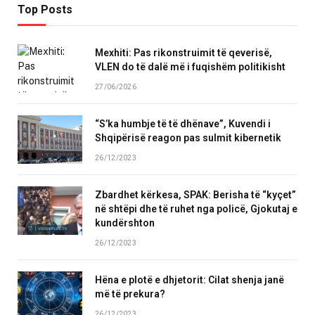
Top Posts
Mexhiti: Pas rikonstruimit të qeverisë,
VLEN do të dalë më i fuqishëm politikisht
27/06/2026
“S’ka humbje të të dhënave”, Kuvendi i
Shqipërisë reagon pas sulmit kibernetik
26/12/2023
Zbardhet kërkesa, SPAK: Berisha të “kyçet”
në shtëpi dhe të ruhet nga policë, Gjokutaj e
kundërshton
26/12/2023
Hëna e plotë e dhjetorit: Cilat shenja janë
më të prekura?
26/12/2023