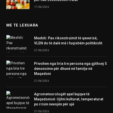
17/06/2026
ME TE LEXUARA
Mexhiti: Pas rikonstruimit të qeverisë,
VLEN do të dalë më i fuqishëm politikisht
27/06/2026
Privohen nga liria tre persona nga gjithsej 5
denoncime për dhunë në familje në
Maqedoni
27/06/2026
Agrometeorologët apel bujqve të
Maqedonisë: Ujitni kulturat, temperaturat
po rrisin nevojën për ujë
27/06/2026