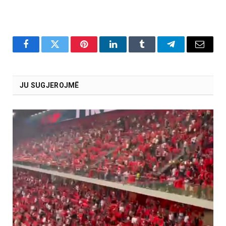
Facebook
Twitter
Pinterest
LinkedIn
Tumblr
Telegram
Email
JU SUGJEROJMË