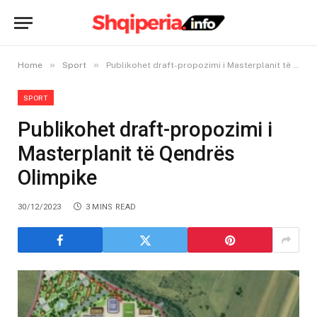
»
»
Home
Sport
Publikohet draft-propozimi i Masterplanit të Qendrës Olimpike
SPORT
Publikohet draft-propozimi i
Masterplanit të Qendrës
Olimpike
30/12/2023
3 MINS READ