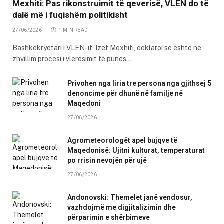
Mexhiti: Pas rikonstruimit të qeverisë, VLEN do të
dalë më i fuqishëm politikisht
27/06/2026
1 MIN READ
Bashkëkryetari i VLEN-it, Izet Mexhiti, deklaroi se është në
zhvillim procesi i vlerësimit të punës…
Privohen nga liria tre persona nga gjithsej 5
denoncime për dhunë në familje në
Maqedoni
27/06/2026
Agrometeorologët apel bujqve të
Maqedonisë: Ujitni kulturat, temperaturat
po rrisin nevojën për ujë
27/06/2026
Andonovski: Themelet janë vendosur,
vazhdojmë me digjitalizimin dhe
përparimin e shërbimeve