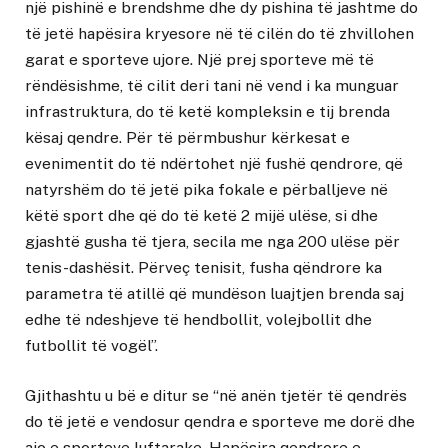
një pishinë e brendshme dhe dy pishina të jashtme do
të jetë hapësira kryesore në të cilën do të zhvillohen
garat e sporteve ujore. Një prej sporteve më të
rëndësishme, të cilit deri tani në vend i ka munguar
infrastruktura, do të ketë kompleksin e tij brenda
kësaj qendre. Për të përmbushur kërkesat e
evenimentit do të ndërtohet një fushë qendrore, që
natyrshëm do të jetë pika fokale e përballjeve në
këtë sport dhe që do të ketë 2 mijë ulëse, si dhe
gjashtë gusha të tjera, secila me nga 200 ulëse për
tenis-dashësit. Përveç tenisit, fusha qëndrore ka
parametra të atillë që mundëson luajtjen brenda saj
edhe të ndeshjeve të hendbollit, volejbollit dhe
futbollit të vogël”.
Gjithashtu u bë e ditur se “në anën tjetër të qendrës
do të jetë e vendosur qendra e sporteve me dorë dhe
ajo e sporteve luftarake. Hapësira qendrore e