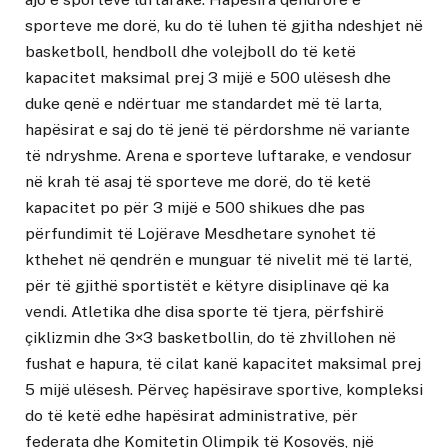
sporteve me dorë, ku do të luhen të gjitha ndeshjet në
basketboll, hendboll dhe volejboll do të ketë
kapacitet maksimal prej 3 mijë e 500 ulësesh dhe
duke qenë e ndërtuar me standardet më të larta,
hapësirat e saj do të jenë të përdorshme në variante
të ndryshme. Arena e sporteve luftarake, e vendosur
në krah të asaj të sporteve me dorë, do të ketë
kapacitet po për 3 mijë e 500 shikues dhe pas
përfundimit të Lojërave Mesdhetare synohet të
kthehet në qendrën e munguar të nivelit më të lartë,
për të gjithë sportistët e këtyre disiplinave që ka
vendi. Atletika dhe disa sporte të tjera, përfshirë
çiklizmin dhe 3×3 basketbollin, do të zhvillohen në
fushat e hapura, të cilat kanë kapacitet maksimal prej
5 mijë ulësesh. Përveç hapësirave sportive, kompleksi
do të ketë edhe hapësirat administrative, për
federata dhe Komitetin Olimpik të Kosovës, një