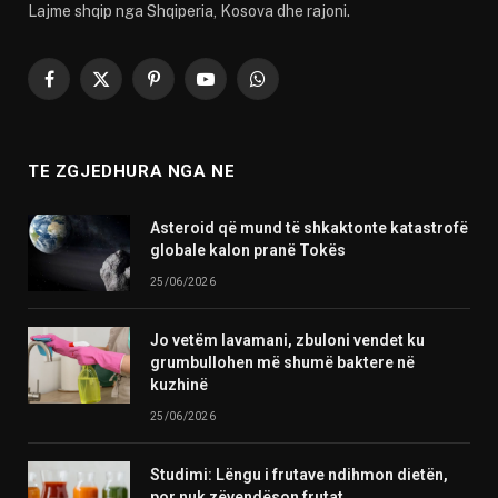
Lajme shqip nga Shqiperia, Kosova dhe rajoni.
Facebook
X
Pinterest
YouTube
WhatsApp
(Twitter)
TE ZGJEDHURA NGA NE
Asteroid që mund të shkaktonte katastrofë
globale kalon pranë Tokës
25/06/2026
Jo vetëm lavamani, zbuloni vendet ku
grumbullohen më shumë baktere në
kuzhinë
25/06/2026
Studimi: Lëngu i frutave ndihmon dietën,
por nuk zëvendëson frutat