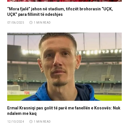
“Mora fjalë” jehon në stadium, tifozët brohorasin “UÇK,
UÇK” para fillimit të ndeshjes
07/06/2025
1 MIN READ
Ermal Krasniqi pas golit të parë me fanellën e Kosovës: Nuk
ndalem me kaq
12/10/2024
1 MIN READ