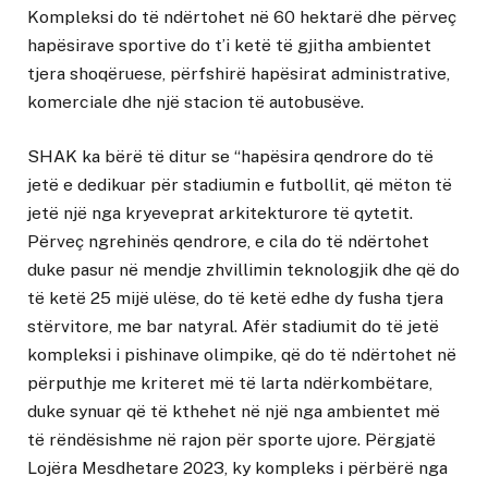
Kompleksi do të ndërtohet në 60 hektarë dhe përveç
hapësirave sportive do t’i ketë të gjitha ambientet
tjera shoqëruese, përfshirë hapësirat administrative,
komerciale dhe një stacion të autobusëve.
SHAK ka bërë të ditur se “hapësira qendrore do të
jetë e dedikuar për stadiumin e futbollit, që mëton të
jetë një nga kryeveprat arkitekturore të qytetit.
Përveç ngrehinës qendrore, e cila do të ndërtohet
duke pasur në mendje zhvillimin teknologjik dhe që do
të ketë 25 mijë ulëse, do të ketë edhe dy fusha tjera
stërvitore, me bar natyral. Afër stadiumit do të jetë
kompleksi i pishinave olimpike, që do të ndërtohet në
përputhje me kriteret më të larta ndërkombëtare,
duke synuar që të kthehet në një nga ambientet më
të rëndësishme në rajon për sporte ujore. Përgjatë
Lojëra Mesdhetare 2023, ky kompleks i përbërë nga