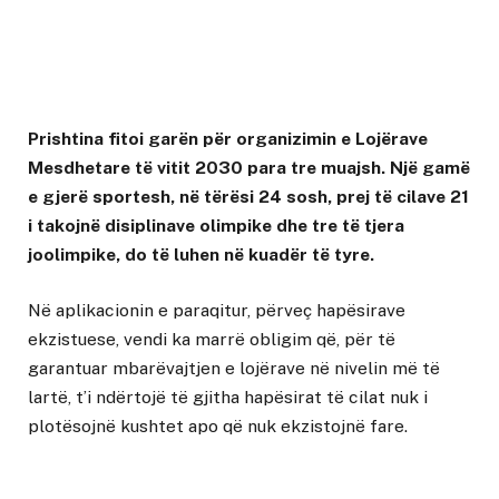
Prishtina fitoi garën për organizimin e Lojërave
Mesdhetare të vitit 2030 para tre muajsh. Një gamë
e gjerë sportesh, në tërësi 24 sosh, prej të cilave 21
i takojnë disiplinave olimpike dhe tre të tjera
joolimpike, do të luhen në kuadër të tyre.
Në aplikacionin e paraqitur, përveç hapësirave
ekzistuese, vendi ka marrë obligim që, për të
garantuar mbarëvajtjen e lojërave në nivelin më të
lartë, t’i ndërtojë të gjitha hapësirat të cilat nuk i
plotësojnë kushtet apo që nuk ekzistojnë fare.