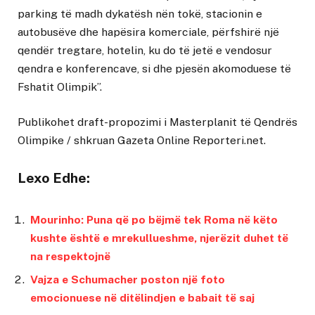
parking të madh dykatësh nën tokë, stacionin e
autobusëve dhe hapësira komerciale, përfshirë një
qendër tregtare, hotelin, ku do të jetë e vendosur
qendra e konferencave, si dhe pjesën akomoduese të
Fshatit Olimpik”.
Publikohet draft-propozimi i Masterplanit të Qendrës
Olimpike
/ shkruan
Gazeta Online Reporteri.net
.
Lexo Edhe:
Mourinho: Puna që po bëjmë tek Roma në këto
kushte është e mrekullueshme, njerëzit duhet të
na respektojnë
Vajza e Schumacher poston një foto
emocionuese në ditëlindjen e babait të saj