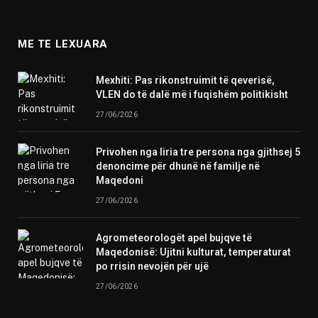
ME TE LEXUARA
Mexhiti: Pas rikonstruimit të qeverisë,
VLEN do të dalë më i fuqishëm politikisht
27/06/2026
Privohen nga liria tre persona nga gjithsej 5
denoncime për dhunë në familje në
Maqedoni
27/06/2026
Agrometeorologët apel bujqve të
Maqedonisë: Ujitni kulturat, temperaturat
po rrisin nevojën për ujë
27/06/2026