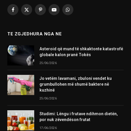
Facebook
X
Pinterest
YouTube
WhatsApp
(Twitter)
TE ZGJEDHURA NGA NE
Asteroid që mund të shkaktonte katastrofë
globale kalon pranë Tokës
25/06/2026
Jo vetëm lavamani, zbuloni vendet ku
grumbullohen më shumë baktere në
kuzhinë
25/06/2026
Studimi: Lëngu i frutave ndihmon dietën,
por nuk zëvendëson frutat
17/06/2026