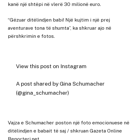
kanë një shtëpi në vlerë 30 milionë euro.
“Gëzuar ditëlindjen babi! Një kujtim i një prej
aventurave tona të shumta”, ka shkruar ajo në
përshkrimin e fotos.
View this post on Instagram
A post shared by Gina Schumacher
(@gina_schumacher)
Vajza e Schumacher poston një foto emocionuese në
ditëlindjen e babait të saj
/ shkruan
Gazeta Online
Reporteri.net
.