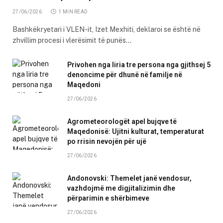
27/06/2026
1 MIN READ
Bashkëkryetari i VLEN-it, Izet Mexhiti, deklaroi se është në
zhvillim procesi i vlerësimit të punës…
Privohen nga liria tre persona nga gjithsej 5
denoncime për dhunë në familje në
Maqedoni
27/06/2026
Agrometeorologët apel bujqve të
Maqedonisë: Ujitni kulturat, temperaturat
po rrisin nevojën për ujë
27/06/2026
Andonovski: Themelet janë vendosur,
vazhdojmë me digjitalizimin dhe
përparimin e shërbimeve
27/06/2026