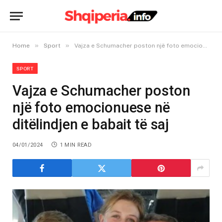
»
»
Home
Sport
Vajza e Schumacher poston një foto emocionuese në ditëlindjen e babait të saj
SPORT
Vajza e Schumacher poston
një foto emocionuese në
ditëlindjen e babait të saj
04/01/2024
1 MIN READ