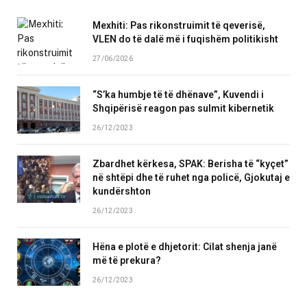
Mexhiti: Pas rikonstruimit të qeverisë,
VLEN do të dalë më i fuqishëm politikisht
27/06/2026
“S’ka humbje të të dhënave”, Kuvendi i
Shqipërisë reagon pas sulmit kibernetik
26/12/2023
Zbardhet kërkesa, SPAK: Berisha të “kyçet”
në shtëpi dhe të ruhet nga policë, Gjokutaj e
kundërshton
26/12/2023
Hëna e plotë e dhjetorit: Cilat shenja janë
më të prekura?
26/12/2023