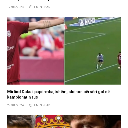
17/06/2024
1 MIN READ
Mirlind Daku i papërmbajtshëm, shënon përsëri gol në
kampionatin rus
29/04/2024
1 MIN READ