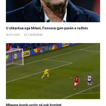
U shkarkua nga Milani, Fonseca gjen punën e radhës
28/01/2025
2 MINS READ
Mbappe humb rastin që nuk humbet