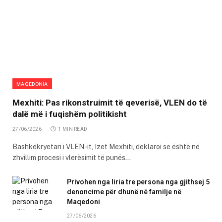
MAQEDONIA
Mexhiti: Pas rikonstruimit të qeverisë, VLEN do të
dalë më i fuqishëm politikisht
27/06/2026
1 MIN READ
Bashkëkryetari i VLEN-it, Izet Mexhiti, deklaroi se është në
zhvillim procesi i vlerësimit të punës…
Privohen nga liria tre persona nga gjithsej 5
denoncime për dhunë në familje në
Maqedoni
27/06/2026