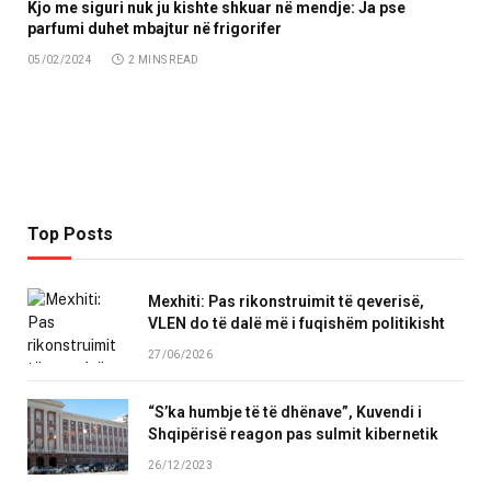
Kjo me siguri nuk ju kishte shkuar në mendje: Ja pse
parfumi duhet mbajtur në frigorifer
05/02/2024
2 MINS READ
Top Posts
Mexhiti: Pas rikonstruimit të qeverisë,
VLEN do të dalë më i fuqishëm politikisht
27/06/2026
“S’ka humbje të të dhënave”, Kuvendi i
Shqipërisë reagon pas sulmit kibernetik
26/12/2023