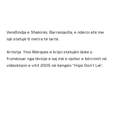
Vendlindja e Shakirës, Barranquilla, e nderoi atë me
një statujë 6 metra të lartë.
Artistja Yino Márques e krijoi statujën duke u
frymëzuar nga lëvizje e saj më e njohur e kërcimit në
videoklipin e vitit 2005 në këngën “Hips Don’t Lie”.