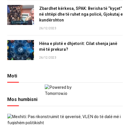
Zbardhet kërkesa, SPAK: Berisha të “kyçet”
në shtëpi dhe të ruhet nga policë, Gjokutaj e
kundërshton
26/12/2023
Hëna e plotë e dhjetorit: Cilat shenja janë
më të prekura?
26/12/2023
Moti
Mos humbisni