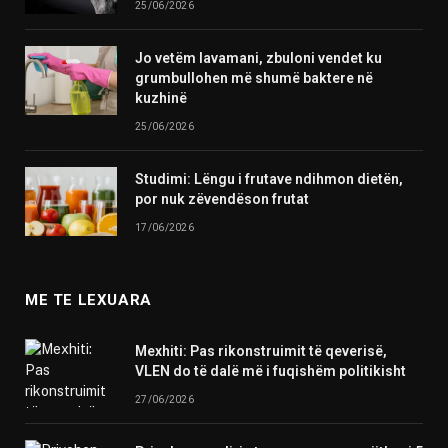
25/06/2026
Jo vetëm lavamani, zbuloni vendet ku
grumbullohen më shumë baktere në
kuzhinë
25/06/2026
Studimi: Lëngu i frutave ndihmon dietën,
por nuk zëvendëson frutat
17/06/2026
ME TE LEXUARA
Mexhiti: Pas rikonstruimit të qeverisë,
VLEN do të dalë më i fuqishëm politikisht
27/06/2026