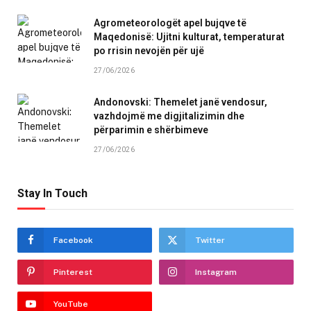
Agrometeorologët apel bujqve të
Maqedonisë: Ujitni kulturat, temperaturat
po rrisin nevojën për ujë
27/06/2026
Andonovski: Themelet janë vendosur,
vazhdojmë me digjitalizimin dhe
përparimin e shërbimeve
27/06/2026
Stay In Touch
Facebook
Twitter
Pinterest
Instagram
YouTube