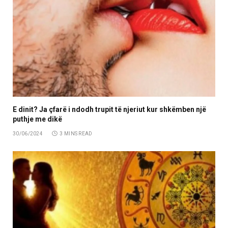
E dinit? Ja çfarë i ndodh trupit të njeriut kur shkëmben një
puthje me dikë
30/06/2024
3 MINS READ