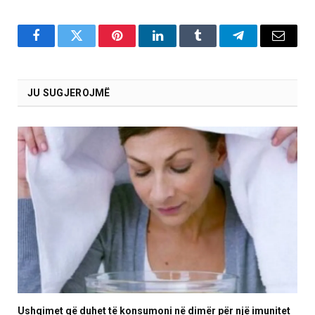
Facebook
Twitter
Pinterest
LinkedIn
Tumblr
Telegram
Email
JU SUGJEROJMË
Ushqimet që duhet të konsumoni në dimër për një imunitet