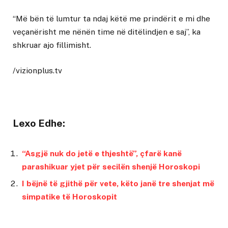
“Më bën të lumtur ta ndaj këtë me prindërit e mi dhe
veçanërisht me nënën time në ditëlindjen e saj”, ka
shkruar ajo fillimisht.
/vizionplus.tv
Lexo Edhe:
“Asgjë nuk do jetë e thjeshtë”, çfarë kanë
parashikuar yjet për secilën shenjë Horoskopi
I bëjnë të gjithë për vete, këto janë tre shenjat më
simpatike të Horoskopit