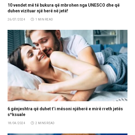
10 vendet më të bukura që mbrohen nga UNESCO dhe që
duhen vizituar një herë në jetë!
26/07/2024
1 MIN READ
6 gënjeshtra që duhet t’i mësoni njëherë e mirë rreth jetës
s*ksuale
18/04/2024
2 MINS READ