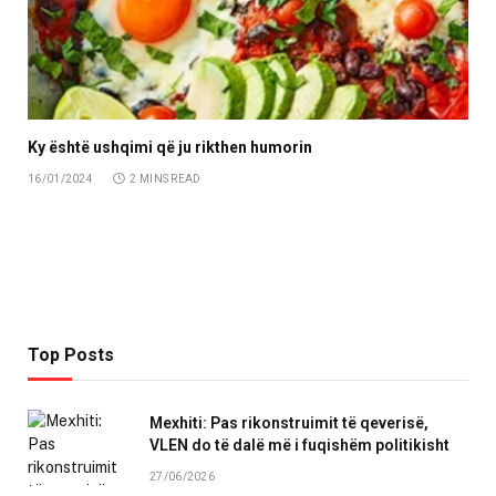
Ky është ushqimi që ju rikthen humorin
16/01/2024
2 MINS READ
Top Posts
Mexhiti: Pas rikonstruimit të qeverisë,
VLEN do të dalë më i fuqishëm politikisht
27/06/2026