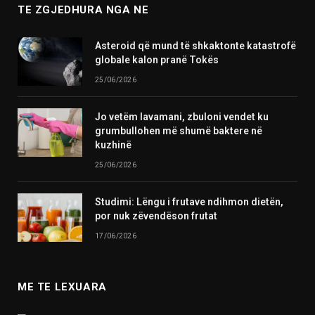
TE ZGJEDHURA NGA NE
Asteroid që mund të shkaktonte katastrofë
globale kalon pranë Tokës
25/06/2026
Jo vetëm lavamani, zbuloni vendet ku
grumbullohen më shumë baktere në
kuzhinë
25/06/2026
Studimi: Lëngu i frutave ndihmon dietën,
por nuk zëvendëson frutat
17/06/2026
ME TE LEXUARA