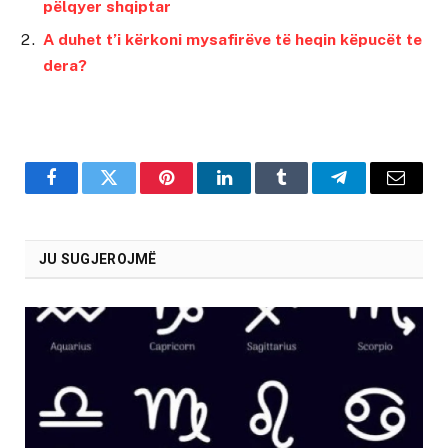
pëlqyer shqiptar
A duhet t’i kërkoni mysafirëve të heqin këpucët te
dera?
Facebook
Twitter
Pinterest
LinkedIn
Tumblr
Telegram
Email
JU SUGJEROJMË