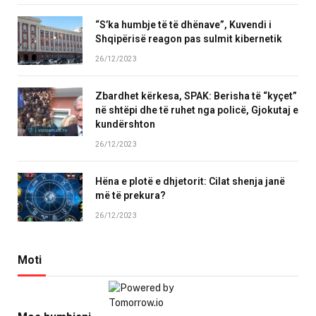
“S’ka humbje të të dhënave”, Kuvendi i
Shqipërisë reagon pas sulmit kibernetik
26/12/2023
Zbardhet kërkesa, SPAK: Berisha të “kyçet”
në shtëpi dhe të ruhet nga policë, Gjokutaj e
kundërshton
26/12/2023
Hëna e plotë e dhjetorit: Cilat shenja janë
më të prekura?
26/12/2023
Moti