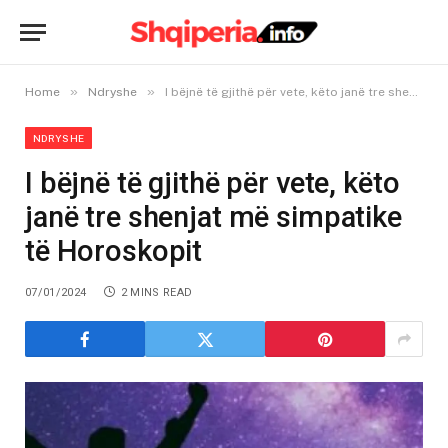
»
»
Home
Ndryshe
I bëjnë të gjithë për vete, këto janë tre shenjat më simpatike të Horoskopit
NDRYSHE
I bëjnë të gjithë për vete, këto
janë tre shenjat më simpatike
të Horoskopit
07/01/2024
2 MINS READ