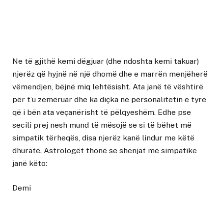
Ne të gjithë kemi dëgjuar (dhe ndoshta kemi takuar)
njerëz që hyjnë në një dhomë dhe e marrën menjëherë
vëmendjen, bëjnë miq lehtësisht. Ata janë të vështirë
për t’u zemëruar dhe ka diçka në personalitetin e tyre
që i bën ata veçanërisht të pëlqyeshëm. Edhe pse
secili prej nesh mund të mësojë se si të bëhet më
simpatik tërheqës, disa njerëz kanë lindur me këtë
dhuratë. Astrologët thonë se shenjat më simpatike
janë këto:
Demi