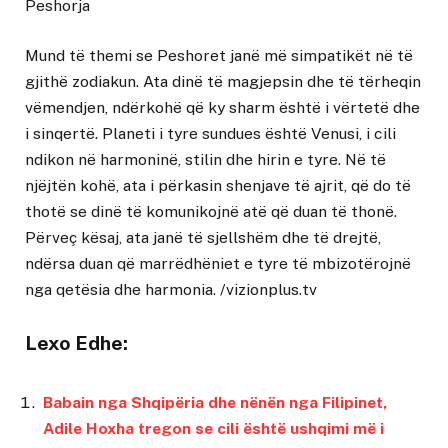
Peshorja
Mund të themi se Peshoret janë më simpatikët në të
gjithë zodiakun. Ata dinë të magjepsin dhe të tërheqin
vëmendjen, ndërkohë që ky sharm është i vërtetë dhe
i sinqertë. Planeti i tyre sundues është Venusi, i cili
ndikon në harmoninë, stilin dhe hirin e tyre. Në të
njëjtën kohë, ata i përkasin shenjave të ajrit, që do të
thotë se dinë të komunikojnë atë që duan të thonë.
Përveç kësaj, ata janë të sjellshëm dhe të drejtë,
ndërsa duan që marrëdhëniet e tyre të mbizotërojnë
nga qetësia dhe harmonia. /vizionplus.tv
Lexo Edhe:
Babain nga Shqipëria dhe nënën nga Filipinet,
Adile Hoxha tregon se cili është ushqimi më i