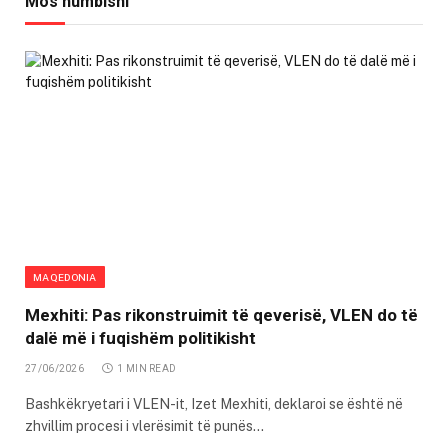
Mos humbisni
MAQEDONIA
Mexhiti: Pas rikonstruimit të qeverisë, VLEN do të
dalë më i fuqishëm politikisht
27/06/2026
1 MIN READ
Bashkëkryetari i VLEN-it, Izet Mexhiti, deklaroi se është në
zhvillim procesi i vlerësimit të punës…