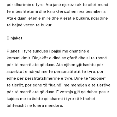
për dhurimin e tyre. Ata janë njerëz tek të cilët mund
të mbështetemi dhe karakterizohen nga besnikëria.
Ata e duan jetën e mirë dhe gjërat e bukura, ndaj dinë
të bëjnë veten të bukur.
Binjakët
Planeti i tyre sundues i pajisi me dhuntinë e
komunikimit. Binjakët e dinë se çfarë dhe si ta thonë
për të marrë atë që duan. Ata njihen gjithashtu për
aspektet e ndryshme të personalitetit të tyre, por
edhe për përshtatshmërinë e tyre. Dinë të “lexojnë”
të tjerët, por edhe të “luajnë” me mendjen e të tjerëve
për të marrë atë që duan. E vetmja gjë që duhet pasur
kujdes me ta është që sharmi i tyre të kthehet
lehtësisht në lojëra mendore.