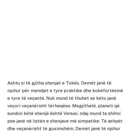
Ashtu si të gjitha shenjat e Tokës, Demët janë të
njohur për mendjet e tyre praktike dhe kokëfortësinë
e tyre të veçantë. Nuk mund të thuhet se këto janë
veçori veçanërisht tërheqëse. Megjithatë, planeti që
sundon këtë shenjë është Venusi, ndaj mund ta shihni
pse janë në listën e shenjave më simpatike. Të ashpër
dhe veçanërisht të guximshëm, Demët janë të njohur