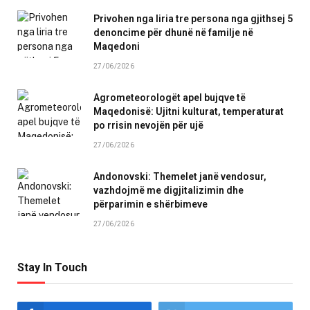
Privohen nga liria tre persona nga gjithsej 5
denoncime për dhunë në familje në
Maqedoni
27/06/2026
Agrometeorologët apel bujqve të
Maqedonisë: Ujitni kulturat, temperaturat
po rrisin nevojën për ujë
27/06/2026
Andonovski: Themelet janë vendosur,
vazhdojmë me digjitalizimin dhe
përparimin e shërbimeve
27/06/2026
Stay In Touch