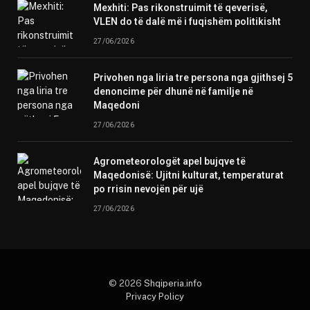
Mexhiti: Pas rikonstruimit të qeverisë,
VLEN do të dalë më i fuqishëm politikisht
27/06/2026
Privohen nga liria tre persona nga gjithsej 5
denoncime për dhunë në familje në
Maqedoni
27/06/2026
Agrometeorologët apel bujqve të
Maqedonisë: Ujitni kulturat, temperaturat
po rrisin nevojën për ujë
27/06/2026
© 2026
Shqiperia.info
Privacy Policy