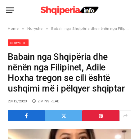
»
»
Home
Ndryshe
Babain nga Shqipëria dhe nënën nga Filipinet, Adile Hoxha tregon se cili është ushqimi më i pëlqyer shqiptar
NDRYSHE
Babain nga Shqipëria dhe
nënën nga Filipinet, Adile
Hoxha tregon se cili është
ushqimi më i pëlqyer shqiptar
28/12/2023
2 MINS READ