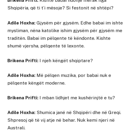
Brikena Prifti:
Kishte babai ndonjë merak nga
Shqipëria, që ti t’i mësoje? Si festonit në shtëpi?
Adile Hoxha:
Gjysëm për gjysëm. Edhe babai im ishte
mysliman, nëna katolike ishim gjysëm për gjysëm me
traditën. Babai im pëlqente të këndonte. Kishte
shumë vjersha, pëlqente të lexonte.
Brikena Prifti:
I njeh këngët shqiptare?
Adile Hoxha:
Më pëlqen muzika, por babai nuk e
pëlqente këngët moderne.
Brikena Prifti:
I mban lidhjet me kushërinjtë e tu?
Adile Hoxha:
Shumica janë në Shqipëri dhe në Greqi.
Shpresoj që të vij atje në behar. Nuk kemi njeri në
Australi.