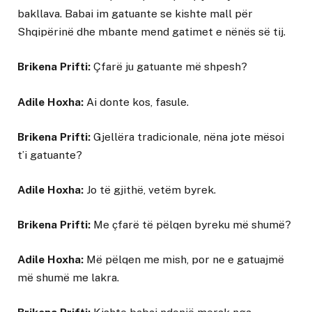
bakllava. Babai im gatuante se kishte mall për
Shqipërinë dhe mbante mend gatimet e nënës së tij.
Brikena Prifti:
Çfarë ju gatuante më shpesh?
Adile Hoxha:
Ai donte kos, fasule.
Brikena Prifti:
Gjellëra tradicionale, nëna jote mësoi
t’i gatuante?
Adile Hoxha:
Jo të gjithë, vetëm byrek.
Brikena Prifti:
Me çfarë të pëlqen byreku më shumë?
Adile Hoxha:
Më pëlqen me mish, por ne e gatuajmë
më shumë me lakra.