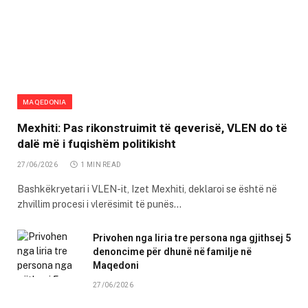
MAQEDONIA
Mexhiti: Pas rikonstruimit të qeverisë, VLEN do të
dalë më i fuqishëm politikisht
27/06/2026
1 MIN READ
Bashkëkryetari i VLEN-it, Izet Mexhiti, deklaroi se është në
zhvillim procesi i vlerësimit të punës…
Privohen nga liria tre persona nga gjithsej 5
denoncime për dhunë në familje në
Maqedoni
27/06/2026