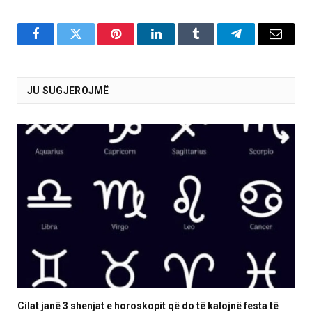
Facebook
Twitter
Pinterest
LinkedIn
Tumblr
Telegram
Email
JU SUGJEROJMË
Cilat janë 3 shenjat e horoskopit që do të kalojnë festa të