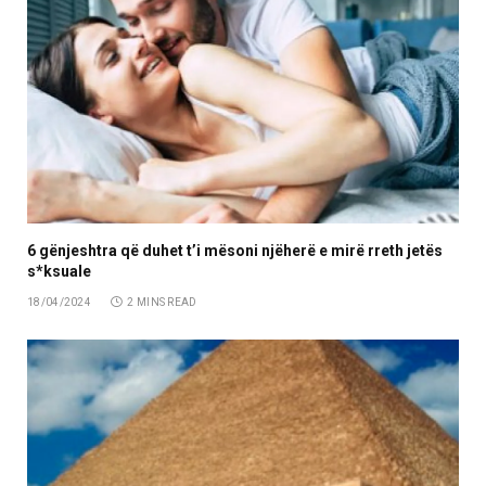
6 gënjeshtra që duhet t’i mësoni njëherë e mirë rreth jetës
s*ksuale
18/04/2024
2 MINS READ