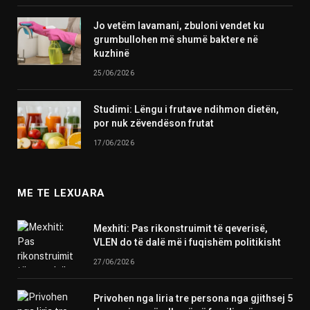
Jo vetëm lavamani, zbuloni vendet ku
grumbullohen më shumë baktere në
kuzhinë
25/06/2026
Studimi: Lëngu i frutave ndihmon dietën,
por nuk zëvendëson frutat
17/06/2026
ME TE LEXUARA
Mexhiti: Pas rikonstruimit të qeverisë,
VLEN do të dalë më i fuqishëm politikisht
27/06/2026
Privohen nga liria tre persona nga gjithsej 5