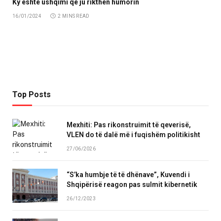
Ky është ushqimi që ju rikthen humorin
16/01/2024
2 MINS READ
Top Posts
Mexhiti: Pas rikonstruimit të qeverisë,
VLEN do të dalë më i fuqishëm politikisht
27/06/2026
“S’ka humbje të të dhënave”, Kuvendi i
Shqipërisë reagon pas sulmit kibernetik
26/12/2023