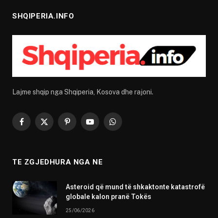
SHQIPERIA.INFO
Lajme shqip nga Shqiperia, Kosova dhe rajoni.
Facebook
X
Pinterest
YouTube
WhatsApp
(Twitter)
TE ZGJEDHURA NGA NE
Asteroid që mund të shkaktonte katastrofë
globale kalon pranë Tokës
25/06/2026