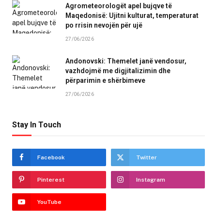
Agrometeorologët apel bujqve të
Maqedonisë: Ujitni kulturat, temperaturat
po rrisin nevojën për ujë
27/06/2026
Andonovski: Themelet janë vendosur,
vazhdojmë me digjitalizimin dhe
përparimin e shërbimeve
27/06/2026
Stay In Touch
Facebook
Twitter
Pinterest
Instagram
YouTube