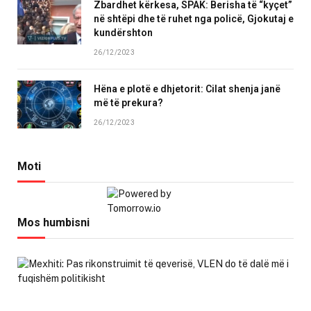
Zbardhet kërkesa, SPAK: Berisha të “kyçet”
në shtëpi dhe të ruhet nga policë, Gjokutaj e
kundërshton
26/12/2023
Hëna e plotë e dhjetorit: Cilat shenja janë
më të prekura?
26/12/2023
Moti
Mos humbisni