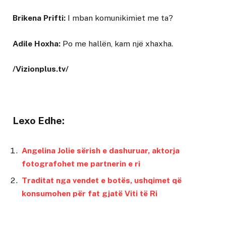
Brikena Prifti:
I mban komunikimiet me ta?
Adile Hoxha:
Po me hallën, kam një xhaxha.
/Vizionplus.tv/
Lexo Edhe:
Angelina Jolie sërish e dashuruar, aktorja
fotografohet me partnerin e ri
Traditat nga vendet e botës, ushqimet që
konsumohen për fat gjatë Viti të Ri