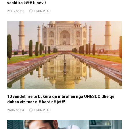
vështira këtë fundvit
25/12/2025
1 MIN READ
10 vendet më të bukura që mbrohen nga UNESCO dhe që
duhen vizituar një herë në jetë!
26/07/2024
1 MIN READ