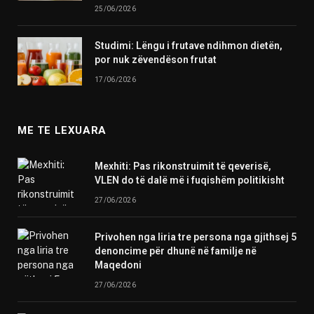
25/06/2026
Studimi: Lëngu i frutave ndihmon dietën,
por nuk zëvendëson frutat
17/06/2026
ME TE LEXUARA
Mexhiti: Pas rikonstruimit të qeverisë,
VLEN do të dalë më i fuqishëm politikisht
27/06/2026
Privohen nga liria tre persona nga gjithsej 5
denoncime për dhunë në familje në
Maqedoni
27/06/2026