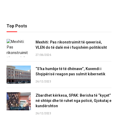
Top Posts
Mexhiti: Pas rikonstruimit të qeverisë,
VLEN do të dalë më i fuqishëm politikisht
27/06/2026
“S’ka humbje të të dhënave”, Kuvendi i
Shqipërisë reagon pas sulmit kibernetik
26/12/2023
Zbardhet kërkesa, SPAK: Berisha të “kyçet”
në shtëpi dhe të ruhet nga policë, Gjokutaj e
kundërshton
26/12/2023