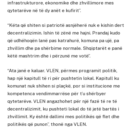
infrastrukturore, ekonomike dhe zhvillimore mes
qytetarëve në të dy anët e kufirit”.
“Këta që shiten si patriotë asnjëherë nuk e kishin dert
decentralizimin. Ishin të zënë me hajni. Prandaj kudo
që udhëhoqën lanë pas katrahurë, komuna pa ujë, pa
zhvillim dhe pa shërbime normale. Shqiptarët e panë
këtë mashtrim dhe i përzunë me votë”.
“Ata janë e kaluar. VLEN, përmes programit politik,
hap një kapitull të ri për pushtetin lokal. Kapitull ku
komunat nuk shihen si plaçkë, por si institucione me
kompetenca vendimmarrëse për t’u shërbyer
qytetarëve. VLEN angazhohet për një fazë të re të
decentralizimit, ku pushteti lokal do të jetë bartës i
zhvillimit. Ky është dallimi mes politikës që flet dhe
politikës që punon”, thonë nga VLEN.