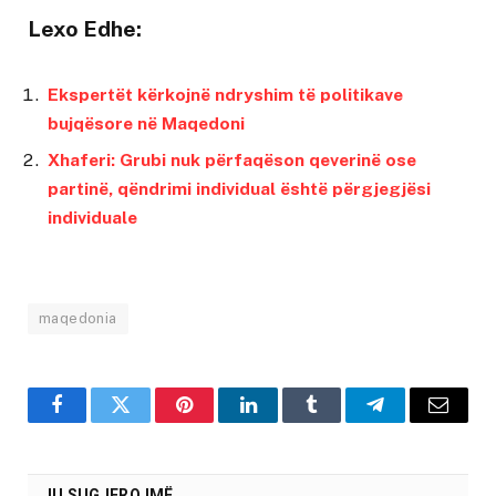
Lexo Edhe:
Ekspertët kërkojnë ndryshim të politikave
bujqësore në Maqedoni
Xhaferi: Grubi nuk përfaqëson qeverinë ose
partinë, qëndrimi individual është përgjegjësi
individuale
maqedonia
Facebook
Twitter
Pinterest
LinkedIn
Tumblr
Telegram
Email
JU SUGJEROJMË