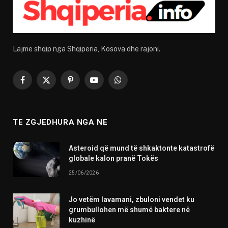
Lajme shqip nga Shqiperia, Kosova dhe rajoni.
Facebook
X
Pinterest
YouTube
WhatsApp
(Twitter)
TE ZGJEDHURA NGA NE
Asteroid që mund të shkaktonte katastrofë
globale kalon pranë Tokës
25/06/2026
Jo vetëm lavamani, zbuloni vendet ku
grumbullohen më shumë baktere në
kuzhinë