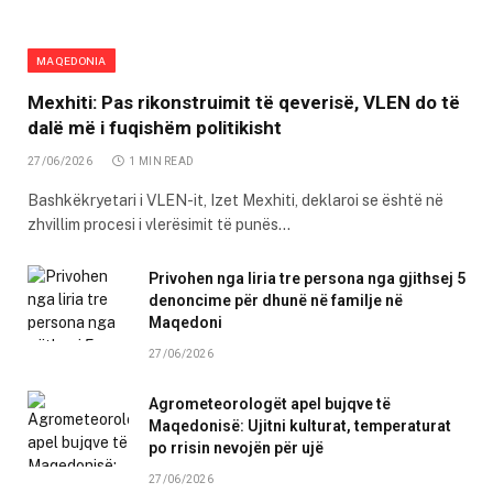
MAQEDONIA
Mexhiti: Pas rikonstruimit të qeverisë, VLEN do të
dalë më i fuqishëm politikisht
27/06/2026
1 MIN READ
Bashkëkryetari i VLEN-it, Izet Mexhiti, deklaroi se është në
zhvillim procesi i vlerësimit të punës…
Privohen nga liria tre persona nga gjithsej 5
denoncime për dhunë në familje në
Maqedoni
27/06/2026
Agrometeorologët apel bujqve të
Maqedonisë: Ujitni kulturat, temperaturat
po rrisin nevojën për ujë
27/06/2026