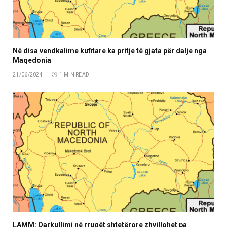
Në disa vendkalime kufitare ka pritje të gjata për dalje nga
Maqedonia
21/06/2024
1 MIN READ
LAMM: Qarkullimi në rrugët shtetërore zhvillohet pa