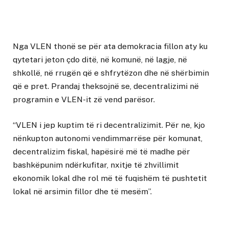
Nga VLEN thonë se për ata demokracia fillon aty ku
qytetari jeton çdo ditë, në komunë, në lagje, në
shkollë, në rrugën që e shfrytëzon dhe në shërbimin
që e pret. Prandaj theksojnë se, decentralizimi në
programin e VLEN-it zë vend parësor.
“VLEN i jep kuptim të ri decentralizimit. Për ne, kjo
nënkupton autonomi vendimmarrëse për komunat,
decentralizim fiskal, hapësirë më të madhe për
bashkëpunim ndërkufitar, nxitje të zhvillimit
ekonomik lokal dhe rol më të fuqishëm të pushtetit
lokal në arsimin fillor dhe të mesëm”.