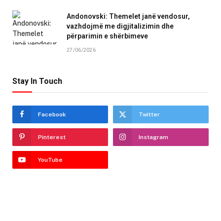
Andonovski: Themelet janë vendosur,
vazhdojmë me digjitalizimin dhe
përparimin e shërbimeve
27/06/2026
Stay In Touch
Facebook
Twitter
Pinterest
Instagram
YouTube