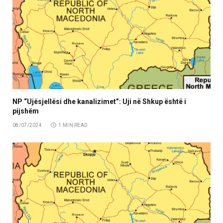
NP “Ujësjellësi dhe kanalizimet”: Uji në Shkup është i
pijshëm
08/07/2024
1 MIN READ