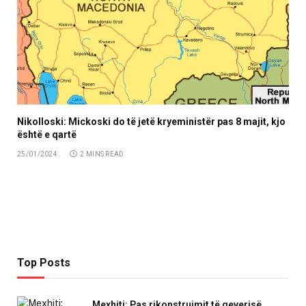
Nikolloski: Mickoski do të jetë kryeministër pas 8 majit, kjo
është e qartë
25/01/2024
2 MINS READ
Top Posts
Mexhiti: Pas rikonstruimit të qeverisë,