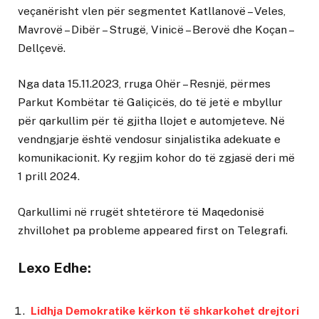
veçanërisht vlen për segmentet Katllanovë – Veles,
Mavrovë – Dibër – Strugë, Vinicë – Berovë dhe Koçan –
Dellçevë.
Nga data 15.11.2023, rruga Ohër – Resnjë, përmes
Parkut Kombëtar të Galiçicës, do të jetë e mbyllur
për qarkullim për të gjitha llojet e automjeteve. Në
vendngjarje është vendosur sinjalistika adekuate e
komunikacionit. Ky regjim kohor do të zgjasë deri më
1 prill 2024.
Qarkullimi në rrugët shtetërore të Maqedonisë
zhvillohet pa probleme
appeared first on
Telegrafi
.
Lexo Edhe:
Lidhja Demokratike kërkon të shkarkohet drejtori