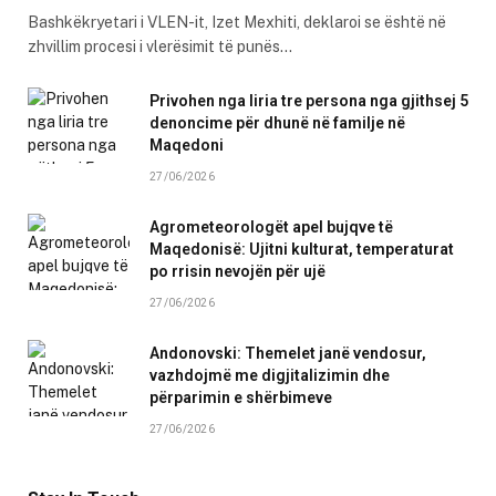
Bashkëkryetari i VLEN-it, Izet Mexhiti, deklaroi se është në
zhvillim procesi i vlerësimit të punës…
Privohen nga liria tre persona nga gjithsej 5
denoncime për dhunë në familje në
Maqedoni
27/06/2026
Agrometeorologët apel bujqve të
Maqedonisë: Ujitni kulturat, temperaturat
po rrisin nevojën për ujë
27/06/2026
Andonovski: Themelet janë vendosur,
vazhdojmë me digjitalizimin dhe
përparimin e shërbimeve
27/06/2026