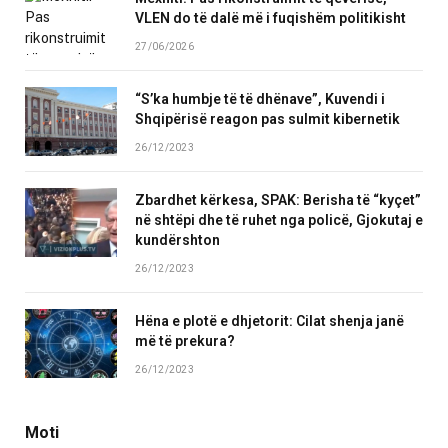
VLEN do të dalë më i fuqishëm politikisht
27/06/2026
“S’ka humbje të të dhënave”, Kuvendi i
Shqipërisë reagon pas sulmit kibernetik
26/12/2023
Zbardhet kërkesa, SPAK: Berisha të “kyçet”
në shtëpi dhe të ruhet nga policë, Gjokutaj e
kundërshton
26/12/2023
Hëna e plotë e dhjetorit: Cilat shenja janë
më të prekura?
26/12/2023
Moti