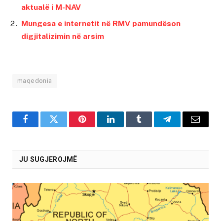
aktualë i M-NAV
Mungesa e internetit në RMV pamundëson
digjitalizimin në arsim
maqedonia
Facebook
Twitter
Pinterest
LinkedIn
Tumblr
Telegram
Email
JU SUGJEROJMË