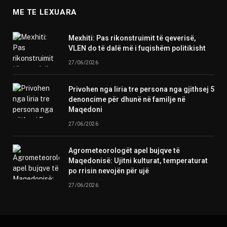
ME TE LEXUARA
Mexhiti: Pas rikonstruimit të qeverisë,
VLEN do të dalë më i fuqishëm politikisht
27/06/2026
Privohen nga liria tre persona nga gjithsej 5
denoncime për dhunë në familje në
Maqedoni
27/06/2026
Agrometeorologët apel bujqve të
Maqedonisë: Ujitni kulturat, temperaturat
po rrisin nevojën për ujë
27/06/2026