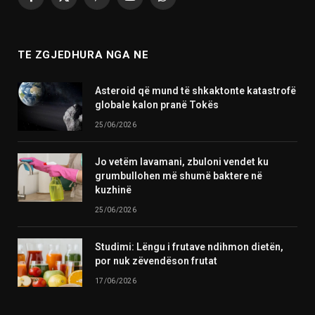
Facebook
X
Pinterest
YouTube
WhatsApp
(Twitter)
TE ZGJEDHURA NGA NE
Asteroid që mund të shkaktonte katastrofë
globale kalon pranë Tokës
25/06/2026
Jo vetëm lavamani, zbuloni vendet ku
grumbullohen më shumë baktere në
kuzhinë
25/06/2026
Studimi: Lëngu i frutave ndihmon dietën,
por nuk zëvendëson frutat
17/06/2026