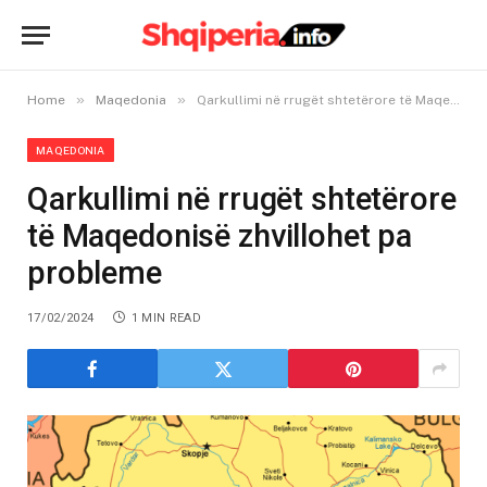
»
»
Home
Maqedonia
Qarkullimi në rrugët shtetërore të Maqedonisë zhvillohet pa probleme
MAQEDONIA
Qarkullimi në rrugët shtetërore
të Maqedonisë zhvillohet pa
probleme
17/02/2024
1 MIN READ