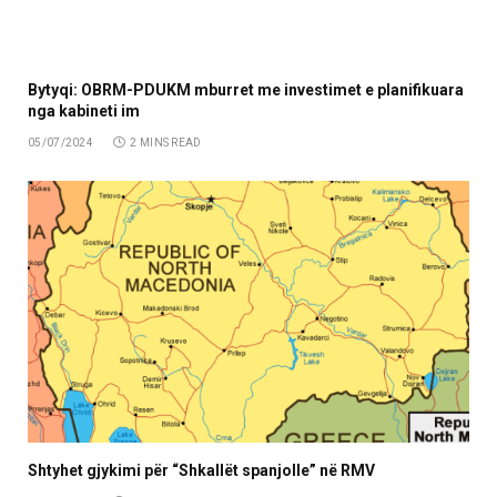
Bytyqi: OBRM-PDUKM mburret me investimet e planifikuara
nga kabineti im
05/07/2024
2 MINS READ
Shtyhet gjykimi për “Shkallët spanjolle” në RMV