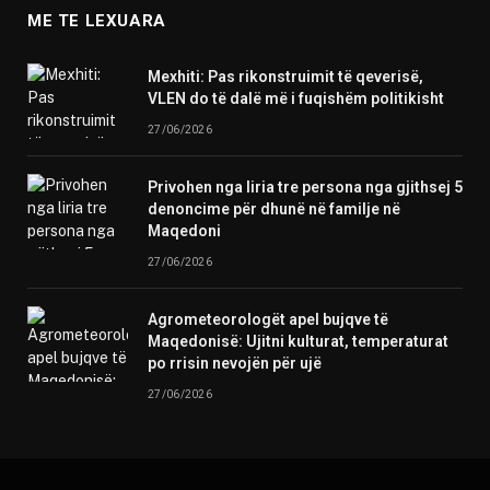
ME TE LEXUARA
Mexhiti: Pas rikonstruimit të qeverisë,
VLEN do të dalë më i fuqishëm politikisht
27/06/2026
Privohen nga liria tre persona nga gjithsej 5
denoncime për dhunë në familje në
Maqedoni
27/06/2026
Agrometeorologët apel bujqve të
Maqedonisë: Ujitni kulturat, temperaturat
po rrisin nevojën për ujë
27/06/2026