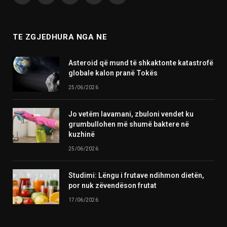
(Twitter)
TE ZGJEDHURA NGA NE
Asteroid që mund të shkaktonte katastrofë
globale kalon pranë Tokës
25/06/2026
Jo vetëm lavamani, zbuloni vendet ku
grumbullohen më shumë baktere në
kuzhinë
25/06/2026
Studimi: Lëngu i frutave ndihmon dietën,
por nuk zëvendëson frutat
17/06/2026