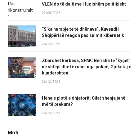
VLEN do të dalë më i fuqishëm politikisht
27/06/2026
“S’ka humbje të të dhënave”, Kuvendi i
Shqipërisë reagon pas sulmit kibernetik
26/12/2023
Zbardhet kërkesa, SPAK: Berisha të “kyçet”
në shtëpi dhe të ruhet nga policë, Gjokutaj e
kundërshton
26/12/2023
Hëna e plotë e dhjetorit: Cilat shenja janë
më të prekura?
26/12/2023
Moti