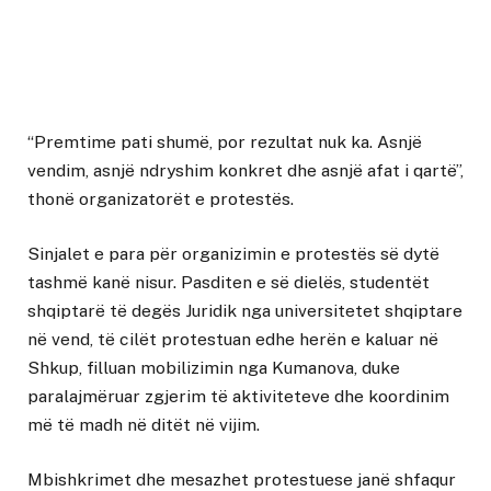
“Premtime pati shumë, por rezultat nuk ka. Asnjë
vendim, asnjë ndryshim konkret dhe asnjë afat i qartë”,
thonë organizatorët e protestës.
Sinjalet e para për organizimin e protestës së dytë
tashmë kanë nisur. Pasditen e së dielës, studentët
shqiptarë të degës Juridik nga universitetet shqiptare
në vend, të cilët protestuan edhe herën e kaluar në
Shkup, filluan mobilizimin nga Kumanova, duke
paralajmëruar zgjerim të aktiviteteve dhe koordinim
më të madh në ditët në vijim.
Mbishkrimet dhe mesazhet protestuese janë shfaqur