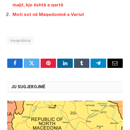
majit, kjo është e qartë
Moti sot në Maqedoninë e Veriut
maqedonia
Facebook
Twitter
Pinterest
LinkedIn
Tumblr
Telegram
Email
JU SUGJEROJMË