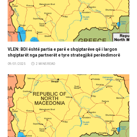
VLEN: BDI është partia e parë e shqiptarëve që i largon
shqiptarët nga partnerët e tyre strategjikë perëndimorë
09/01/2025
2 MINS READ