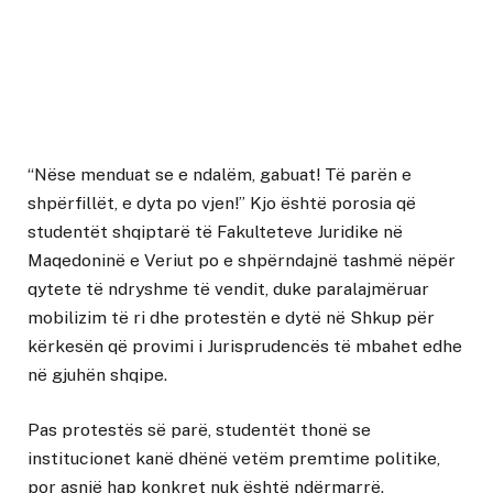
“Nëse menduat se e ndalëm, gabuat! Të parën e
shpërfillët, e dyta po vjen!” Kjo është porosia që
studentët shqiptarë të Fakulteteve Juridike në
Maqedoninë e Veriut po e shpërndajnë tashmë nëpër
qytete të ndryshme të vendit, duke paralajmëruar
mobilizim të ri dhe protestën e dytë në Shkup për
kërkesën që provimi i Jurisprudencës të mbahet edhe
në gjuhën shqipe.
Pas protestës së parë, studentët thonë se
institucionet kanë dhënë vetëm premtime politike,
por asnjë hap konkret nuk është ndërmarrë.