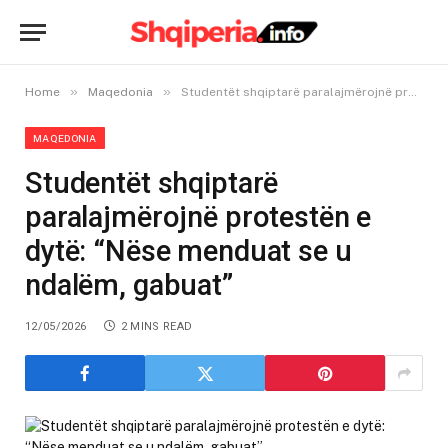
»
»
Home
Maqedonia
Studentët shqiptarë paralajmërojnë protestën e dytë: “Nëse menduat se u ndalëm, gabuat”
MAQEDONIA
Studentët shqiptarë
paralajmërojnë protestën e
dytë: “Nëse menduat se u
ndalëm, gabuat”
12/05/2026
2 MINS READ