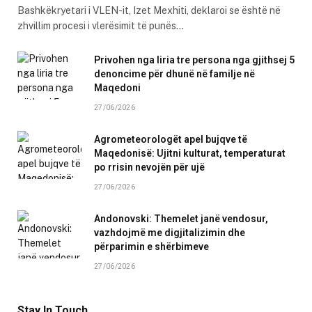
Bashkëkryetari i VLEN-it, Izet Mexhiti, deklaroi se është në
zhvillim procesi i vlerësimit të punës…
Privohen nga liria tre persona nga gjithsej 5
denoncime për dhunë në familje në
Maqedoni
27/06/2026
Agrometeorologët apel bujqve të
Maqedonisë: Ujitni kulturat, temperaturat
po rrisin nevojën për ujë
27/06/2026
Andonovski: Themelet janë vendosur,
vazhdojmë me digjitalizimin dhe
përparimin e shërbimeve
27/06/2026
Stay In Touch