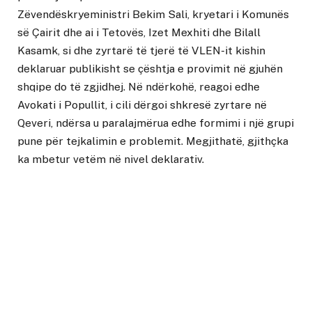
Zëvendëskryeministri Bekim Sali, kryetari i Komunës
së Çairit dhe ai i Tetovës, Izet Mexhiti dhe Bilall
Kasamk, si dhe zyrtarë të tjerë të VLEN-it kishin
deklaruar publikisht se çështja e provimit në gjuhën
shqipe do të zgjidhej. Në ndërkohë, reagoi edhe
Avokati i Popullit, i cili dërgoi shkresë zyrtare në
Qeveri, ndërsa u paralajmërua edhe formimi i një grupi
pune për tejkalimin e problemit. Megjithatë, gjithçka
ka mbetur vetëm në nivel deklarativ.