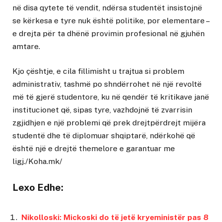
në disa qytete të vendit, ndërsa studentët insistojnë
se kërkesa e tyre nuk është politike, por elementare –
e drejta për ta dhënë provimin profesional në gjuhën
amtare.
Kjo çështje, e cila fillimisht u trajtua si problem
administrativ, tashmë po shndërrohet në një revoltë
më të gjerë studentore, ku në qendër të kritikave janë
institucionet që, sipas tyre, vazhdojnë të zvarrisin
zgjidhjen e një problemi që prek drejtpërdrejt mijëra
studentë dhe të diplomuar shqiptarë, ndërkohë që
është një e drejtë themelore e garantuar me
ligj./Koha.mk/
Lexo Edhe:
Nikolloski: Mickoski do të jetë kryeministër pas 8