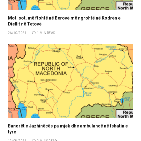
Moti sot, më ftohtë në Berovë më ngrohtë në Kodrën e
Diellit në Tetovë
26/10/2024
1 MIN READ
Banorët e Jazhinëcës pa mjek dhe ambulancë në fshatin e
tyre
17/08/2024
2 MINS READ