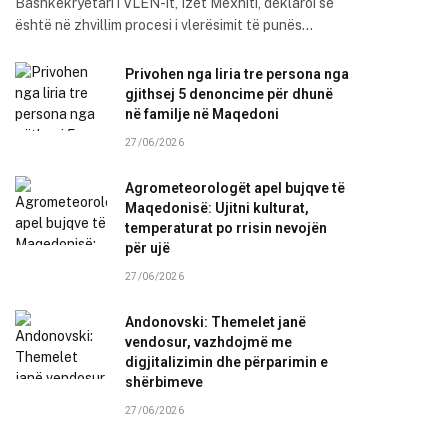
Bashkëkryetari i VLEN-it, Izet Mexhiti, deklaroi se
është në zhvillim procesi i vlerësimit të punës…
Privohen nga liria tre persona nga
gjithsej 5 denoncime për dhunë
në familje në Maqedoni
27/06/2026
Agrometeorologët apel bujqve të
Maqedonisë: Ujitni kulturat,
temperaturat po rrisin nevojën
për ujë
27/06/2026
Andonovski: Themelet janë
vendosur, vazhdojmë me
digjitalizimin dhe përparimin e
shërbimeve
27/06/2026