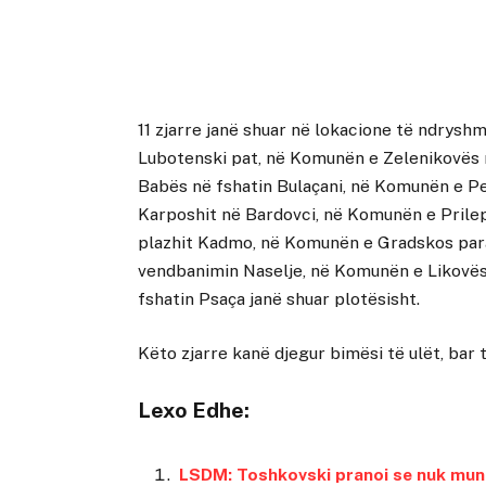
11 zjarre janë shuar në lokacione të ndrysh
Lubotenski pat, në Komunën e Zelenikovës 
Babës në fshatin Bulaçani, në Komunën e P
Karposhit në Bardovci, në Komunën e Prilep
plazhit Kadmo, në Komunën e Gradskos para
vendbanimin Naselje, në Komunën e Likovë
fshatin Psaça janë shuar plotësisht.
Këto zjarre kanë djegur bimësi të ulët, bar
Lexo Edhe:
LSDM: Toshkovski pranoi se nuk mun