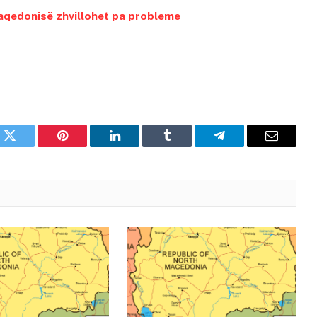
Maqedonisë zhvillohet pa probleme
k
Twitter
Pinterest
LinkedIn
Tumblr
Telegram
Email