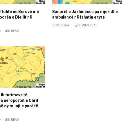
 ftohtë në Berovë më
Banorët e Jazhinëcës pa mjek dhe
drën e Diellit në
ambulancë në fshatin e tyre
17/08/2024
2 MINS READ
1 MIN READ
i fluturimeve të
ga aeroportet e Ohrit
ë dy muajt e parë të
1 MIN READ