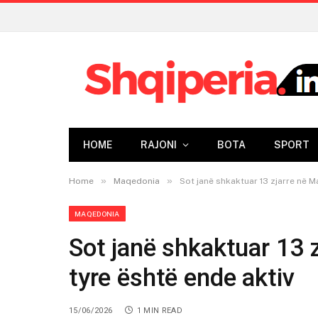
HOME
RAJONI
BOTA
SPORT
»
»
Home
Maqedonia
Sot janë shkaktuar 13 zjarre në M
MAQEDONIA
Sot janë shkaktuar 13 z
tyre është ende aktiv
15/06/2026
1 MIN READ