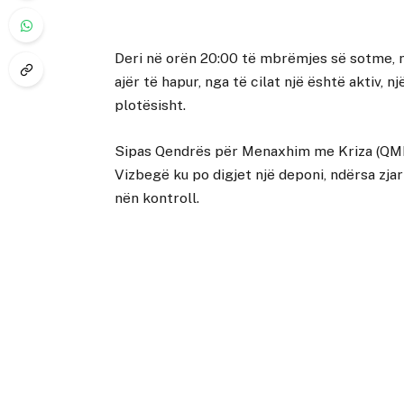
Deri në orën 20:00 të mbrëmjes së sotme, në 
ajër të hapur, nga të cilat një është aktiv, 
plotësisht.
Sipas Qendrës për Menaxhim me Kriza (QMK),
Vizbegë ku po digjet një deponi, ndërsa zja
nën kontroll.