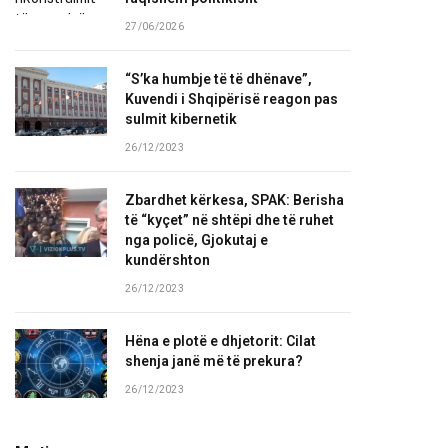
27/06/2026
“S’ka humbje të të dhënave”,
Kuvendi i Shqipërisë reagon pas
sulmit kibernetik
26/12/2023
Zbardhet kërkesa, SPAK: Berisha
të “kyçet” në shtëpi dhe të ruhet
nga policë, Gjokutaj e
kundërshton
26/12/2023
Hëna e plotë e dhjetorit: Cilat
shenja janë më të prekura?
26/12/2023