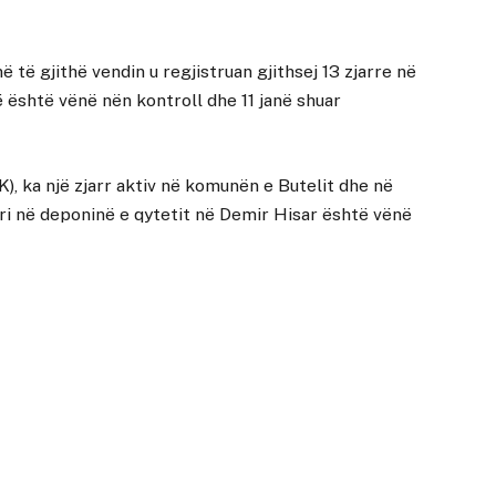
të gjithë vendin u regjistruan gjithsej 13 zjarre në
një është vënë nën kontroll dhe 11 janë shuar
 ka një zjarr aktiv në komunën e Butelit dhe në
rri në deponinë e qytetit në Demir Hisar është vënë