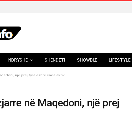
NDRYSHE
SHENDETI
SHOWBIZ
LIFESTYLE
aqedoni, një prej tyre është ende aktiv
jarre në Maqedoni, një prej