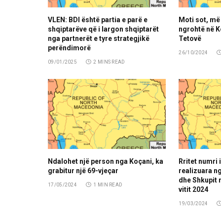
VLEN: BDI është partia e parë e
Moti sot, më
shqiptarëve që i largon shqiptarët
ngrohtë në Ko
nga partnerët e tyre strategjikë
Tetovë
perëndimorë
26/10/2024
09/01/2025
2 MINS READ
Ndalohet një person nga Koçani, ka
Rritet numri 
grabitur një 69-vjeçar
realizuara n
dhe Shkupit n
17/05/2024
1 MIN READ
vitit 2024
19/03/2024