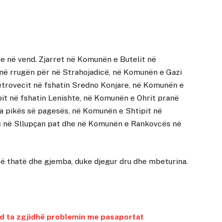
me në vend. Zjarret në Komunën e Butelit në
në rrugën për në Strahojadicë, në Komunën e Gazi
etrovecit në fshatin Sredno Konjare, në Komunën e
it në fshatin Lenishte, në Komunën e Ohrit pranë
 pikës së pagesës, në Komunën e Shtipit në
s në Sllupçan pat dhe në Komunën e Rankovcës në
 të thatë dhe gjemba, duke djegur dru dhe mbeturina.
d ta zgjidhë problemin me pasaportat