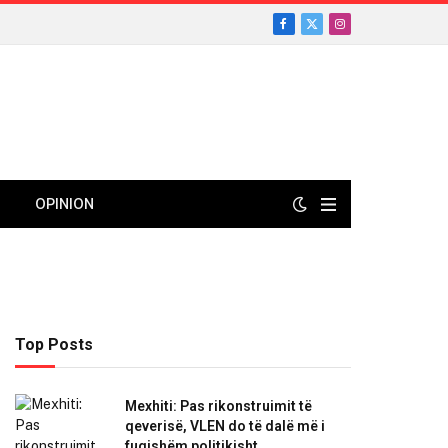
Facebook
X
Instagram
(Twitter)
OPINION
Top Posts
Mexhiti: Pas rikonstruimit të
qeverisë, VLEN do të dalë më i
fuqishëm politikisht