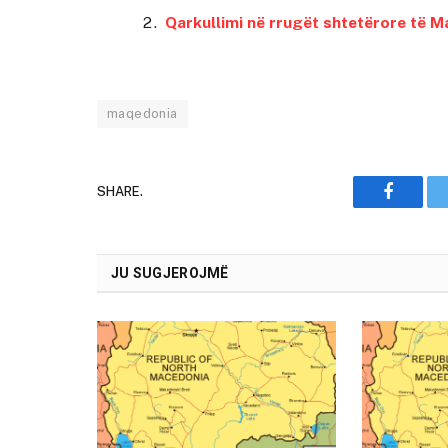
Qarkullimi në rrugët shtetërore të 
maqedonia
SHARE.
Faceboo
JU SUGJEROJMË