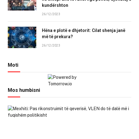
kundërshton
26/12/2023
Hëna e plotë e dhjetorit: Cilat shenja janë
më të prekura?
26/12/2023
Moti
Mos humbisni