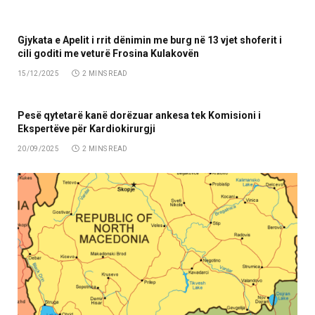
Gjykata e Apelit i rrit dënimin me burg në 13 vjet shoferit i
cili goditi me veturë Frosina Kulakovën
15/12/2025
2 MINS READ
Pesë qytetarë kanë dorëzuar ankesa tek Komisioni i
Ekspertëve për Kardiokirurgji
20/09/2025
2 MINS READ