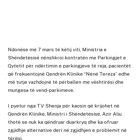
Ndonëse më 7 mars të këtij viti, Ministria e
Shëndetësisë nënshkroi kontratën me Parkingjet e
Qytetit për ndërtimin e parkingjeve të reja, pacientët
që frekuentojnë Qendrën Klinike “Nënë Tereza” edhe
më tutje vazhdojnë të përballen me vështirësi dhe
mungesa të vend-parkimeve.
I pyetur nga TV Shenja për kaosin që krijohet në
Qendrën Klinike, Ministri i Shëndetësisë, Azir Aliu
thotë se nuk ka qëndruar duarkryq dhe ka ofruar
zgjidhje alternative deri në zgjidhjen e problemit në
tërësi.