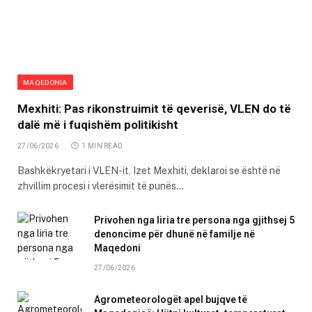
MAQEDONIA
Mexhiti: Pas rikonstruimit të qeverisë, VLEN do të
dalë më i fuqishëm politikisht
27/06/2026
1 MIN READ
Bashkëkryetari i VLEN-it, Izet Mexhiti, deklaroi se është në
zhvillim procesi i vlerësimit të punës…
Privohen nga liria tre persona nga gjithsej 5
denoncime për dhunë në familje në
Maqedoni
27/06/2026
Agrometeorologët apel bujqve të