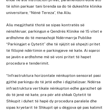
të ishin parkuar tani brenda sa do të dukeshte klinika
universitare, “Nënë Tereza”, tha Aliu.
Aliu megjithatë thotë se sipas kontratës së
nënshkruar, parkingun e Qendrës Klinike në 15 vitet e
ardhshme do të menaxhojë Ndërmarrja Publike
“Parkingjet e Qytetit” dhe të njëjtit së shpejti pritet
të fillojnë ndërtimin e parkingjeve në kate. Ai sqaroi
se javën e ardhshme më së voni pritet të hapet
procedura e tenderimit.
“Infrastruktura horizontale nënkupton sensorat pasi
gjithë parkingu do të jetë edhe i digjitalizuar. Ndërsa
infrastruktura vertikale nënkupton edhe garazhet që
do të jenë në kate, pra për atë shkak Qytetit të
Shkupit i duhet të hapë dy procedura paralele dhe
sipas kryetarit të Shkupit që u dëgjova që pas kalimit