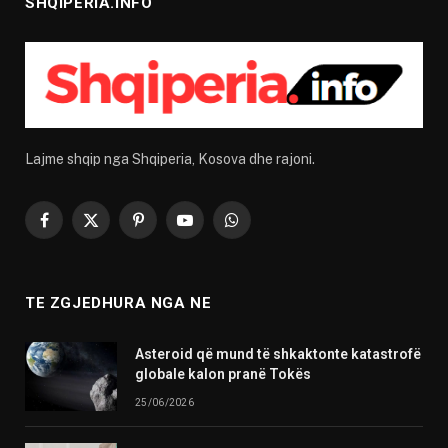
SHQIPERIA.INFO
Lajme shqip nga Shqiperia, Kosova dhe rajoni.
Facebook
X
Pinterest
YouTube
WhatsApp
(Twitter)
TE ZGJEDHURA NGA NE
Asteroid që mund të shkaktonte katastrofë
globale kalon pranë Tokës
25/06/2026