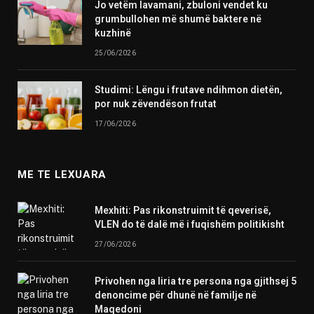
Jo vetëm lavamani, zbuloni vendet ku
grumbullohen më shumë baktere në
kuzhinë
25/06/2026
Studimi: Lëngu i frutave ndihmon dietën,
por nuk zëvendëson frutat
17/06/2026
ME TE LEXUARA
Mexhiti: Pas rikonstruimit të qeverisë,
VLEN do të dalë më i fuqishëm politikisht
27/06/2026
Privohen nga liria tre persona nga gjithsej 5
denoncime për dhunë në familje në
Maqedoni