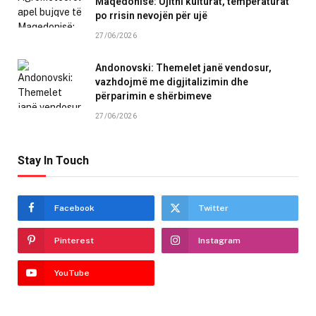
Maqedonisë: Ujitni kulturat, temperaturat
po rrisin nevojën për ujë
27/06/2026
Andonovski: Themelet janë vendosur,
vazhdojmë me digjitalizimin dhe
përparimin e shërbimeve
27/06/2026
Stay In Touch
Facebook
Twitter
Pinterest
Instagram
YouTube