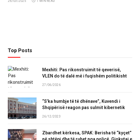
26/03/2025
1 MIN READ
Top Posts
Mexhiti: Pas rikonstruimit të qeverisë,
VLEN do të dalë më i fuqishëm politikisht
27/06/2026
“S’ka humbje të të dhënave”, Kuvendi i
Shqipërisë reagon pas sulmit kibernetik
26/12/2023
Zbardhet kërkesa, SPAK: Berisha të “kyçet”
në shtëpi dhe të ruhet nga policë, Gjokutaj e