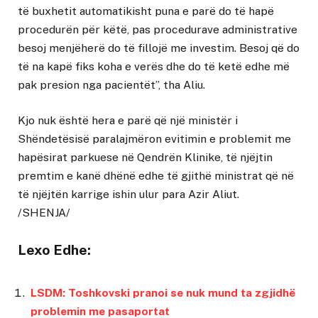
të buxhetit automatikisht puna e parë do të hapë
procedurën për këtë, pas procedurave administrative
besoj menjëherë do të fillojë me investim. Besoj që do
të na kapë fiks koha e verës dhe do të ketë edhe më
pak presion nga pacientët”, tha Aliu.
Kjo nuk është hera e parë që një ministër i
Shëndetësisë paralajmëron evitimin e problemit me
hapësirat parkuese në Qendrën Klinike, të njëjtin
premtim e kanë dhënë edhe të gjithë ministrat që në
të njëjtën karrige ishin ulur para Azir Aliut.
/SHENJA/
Lexo Edhe:
LSDM: Toshkovski pranoi se nuk mund ta zgjidhë
problemin me pasaportat