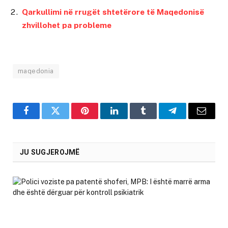
Qarkullimi në rrugët shtetërore të Maqedonisë
zhvillohet pa probleme
maqedonia
Facebook
Twitter
Pinterest
LinkedIn
Tumblr
Telegram
Email
JU SUGJEROJMË