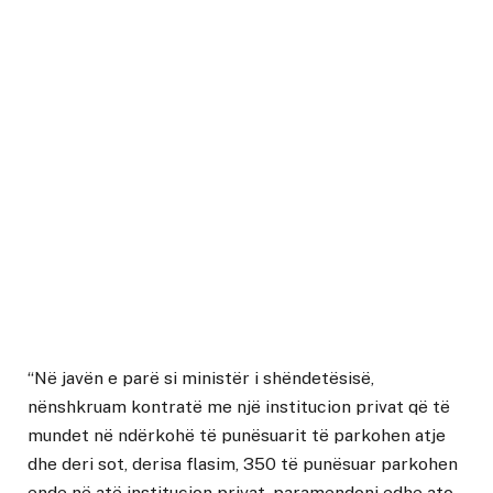
“Në javën e parë si ministër i shëndetësisë,
nënshkruam kontratë me një institucion privat që të
mundet në ndërkohë të punësuarit të parkohen atje
dhe deri sot, derisa flasim, 350 të punësuar parkohen
ende në atë institucion privat, paramendoni edhe ato