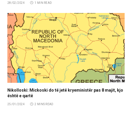
28/02/2024
1 MIN READ
Nikolloski: Mickoski do të jetë kryeministër pas 8 majit, kjo
është e qartë
25/01/2024
2 MINS READ