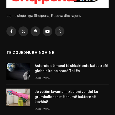
Lajme shqip nga Shqiperia, Kosova dhe rajoni.
Facebook
X
Pinterest
YouTube
WhatsApp
(Twitter)
TE ZGJEDHURA NGA NE
Asteroid që mund të shkaktonte katastrofë
globale kalon pranë Tokës
25/06/2026
Jo vetëm lavamani, zbuloni vendet ku
grumbullohen më shumë baktere në
kuzhinë
25/06/2026