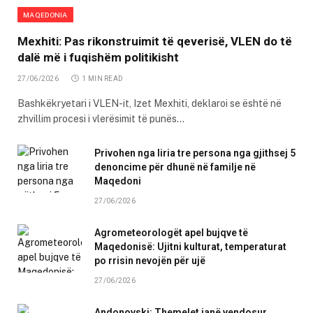
MAQEDONIA
Mexhiti: Pas rikonstruimit të qeverisë, VLEN do të
dalë më i fuqishëm politikisht
27/06/2026
1 MIN READ
Bashkëkryetari i VLEN-it, Izet Mexhiti, deklaroi se është në
zhvillim procesi i vlerësimit të punës…
Privohen nga liria tre persona nga gjithsej 5
denoncime për dhunë në familje në
Maqedoni
27/06/2026
Agrometeorologët apel bujqve të
Maqedonisë: Ujitni kulturat, temperaturat
po rrisin nevojën për ujë
27/06/2026
Andonovski: Themelet janë vendosur,