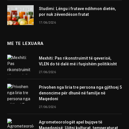
Studimi: Lëngu i frutave ndihmon dietën,
por nuk zëvendëson frutat
17/06/2026
ME TE LEXUARA
Mexhiti: Pas rikonstruimit të qeverisë,
VLEN do të dalë më i fuqishëm politikisht
27/06/2026
Privohen nga liria tre persona nga gjithsej 5
denoncime për dhunë në familje në
Maqedoni
27/06/2026
Agrometeorologët apel bujqve të
Maqedonisë: Ujitni kulturat, temperaturat