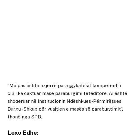
“Më pas është nxjerrë para gjykatësit kompetent, i
cili i ka caktuar masë paraburgimi tetëditore. Ai është
shoqëruar në Institucionin Ndëshkues-Përmirësues
Burgu -Shkup për vuajtjen e masës së paraburgimit”,
thonë nga SPB.
Lexo Edhe: