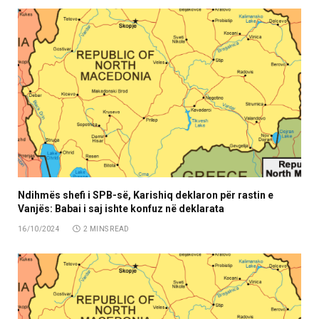
Ndihmës shefi i SPB-së, Karishiq deklaron për rastin e
Vanjës: Babai i saj ishte konfuz në deklarata
16/10/2024
2 MINS READ