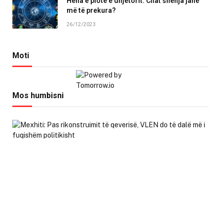
Hëna e plotë e dhjetorit: Cilat shenja janë
më të prekura?
26/12/2023
Moti
Mos humbisni