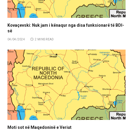
Kovaçevski: Nuk jam i kënaqur nga disa funksionarë të BDI-
së
04/04/2024
2 MINS READ
Moti sot në Maqedoninë e Veriut