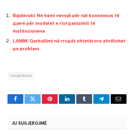
Bajdevski: Ne kemi nevojë për një konsensus të
gjerë për modelet e riorganizimit të
institucioneve
LAMM: Qarkullimi në rrugët shtetërore zhvillohet
pa problem
maqedonia
Facebook
Twitter
Pinterest
LinkedIn
Tumblr
Telegram
Email
JU SUGJEROJMË