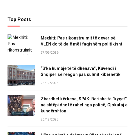
Top Posts
Mexhiti: Pas rikonstruimit të qeverisë,
VLEN do të dalë më i fuqishëm politikisht
27/06/2026
“S’ka humbje të të dhënave”, Kuvendi i
Shqipërisë reagon pas sulmit kibernetik
26/12/2023
Zbardhet kërkesa, SPAK: Berisha të “kyçet”
në shtëpi dhe të ruhet nga policë, Gjokutaj e
kundërshton
26/12/2023