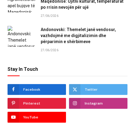
Maqedonisë: Ujitni kulturat, temperaturat
po rrisin nevojën për ujë
27/06/2026
Andonovski: Themelet janë vendosur,
vazhdojmë me digjitalizimin dhe
përparimin e shërbimeve
27/06/2026
Stay In Touch
Facebook
Twitter
Pinterest
Instagram
YouTube