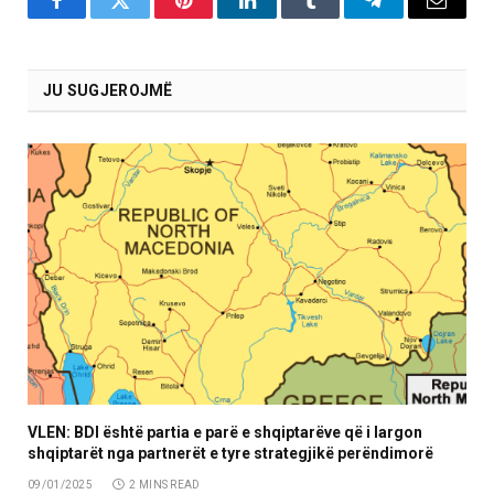
Facebook
Twitter
Pinterest
LinkedIn
Tumblr
Telegram
Email
JU SUGJEROJMË
VLEN: BDI është partia e parë e shqiptarëve që i largon
shqiptarët nga partnerët e tyre strategjikë perëndimorë
09/01/2025
2 MINS READ