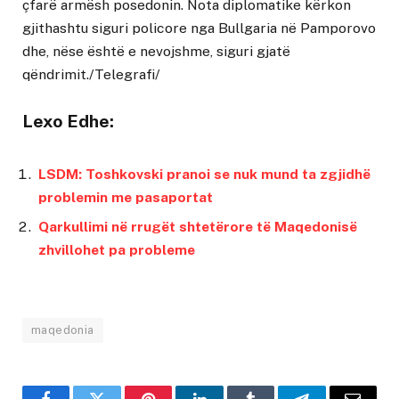
çfarë armësh posedonin. Nota diplomatike kërkon
gjithashtu siguri policore nga Bullgaria në Pamporovo
dhe, nëse është e nevojshme, siguri gjatë
qëndrimit./Telegrafi/
Lexo Edhe:
LSDM: Toshkovski pranoi se nuk mund ta zgjidhë
problemin me pasaportat
Qarkullimi në rrugët shtetërore të Maqedonisë
zhvillohet pa probleme
maqedonia