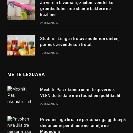
Jo vetëm lavamani, zbuloni vendet ku
grumbullohen më shumë baktere në
kuzhinë
25/06/2026
Studimi: Lëngu i frutave ndihmon dietën,
por nuk zëvendëson frutat
17/06/2026
ME TE LEXUARA
Mexhiti: Pas rikonstruimit të qeverisë,
VLEN do të dalë më i fuqishëm politikisht
27/06/2026
Privohen nga liria tre persona nga gjithsej 5
denoncime për dhunë në familje në
Maqedoni