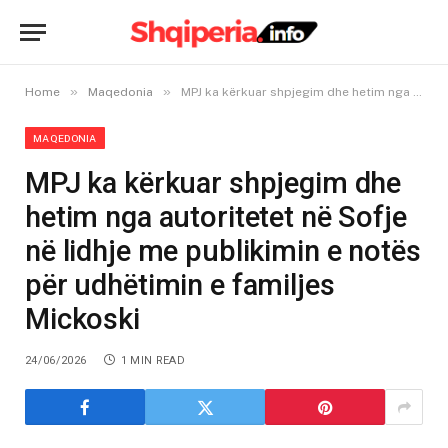
»
»
Home
Maqedonia
MPJ ka kërkuar shpjegim dhe hetim nga autoritetet në Sofje në lidhje me publikimin e notës për udhëtimin e familjes Mickoski
MAQEDONIA
MPJ ka kërkuar shpjegim dhe
hetim nga autoritetet në Sofje
në lidhje me publikimin e notës
për udhëtimin e familjes
Mickoski
24/06/2026
1 MIN READ