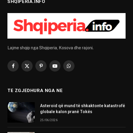
SHQIPERIA.INFO
Lajme shqip nga Shqiperia, Kosova dhe rajoni.
Facebook
X
Pinterest
YouTube
WhatsApp
(Twitter)
TE ZGJEDHURA NGA NE
Asteroid që mund të shkaktonte katastrofë
globale kalon pranë Tokës
25/06/2026