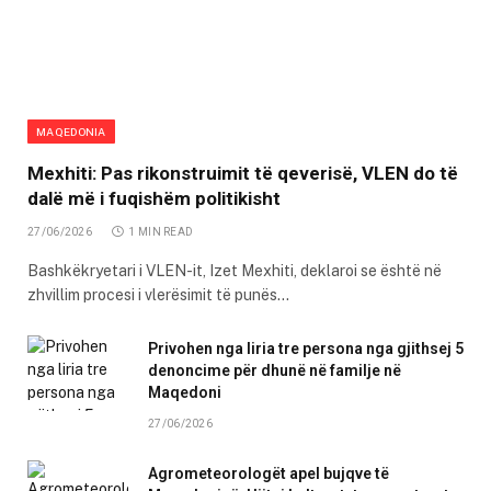
MAQEDONIA
Mexhiti: Pas rikonstruimit të qeverisë, VLEN do të
dalë më i fuqishëm politikisht
27/06/2026
1 MIN READ
Bashkëkryetari i VLEN-it, Izet Mexhiti, deklaroi se është në
zhvillim procesi i vlerësimit të punës…
Privohen nga liria tre persona nga gjithsej 5
denoncime për dhunë në familje në
Maqedoni
27/06/2026
Agrometeorologët apel bujqve të