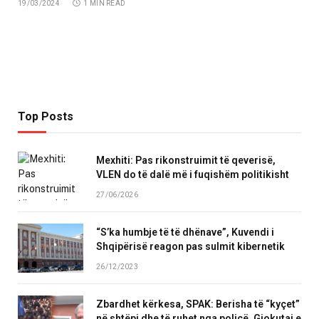
19/03/2024
1 MIN READ
Top Posts
Mexhiti: Pas rikonstruimit të qeverisë,
VLEN do të dalë më i fuqishëm politikisht
27/06/2026
“S’ka humbje të të dhënave”, Kuvendi i
Shqipërisë reagon pas sulmit kibernetik
26/12/2023
Zbardhet kërkesa, SPAK: Berisha të “kyçet”
në shtëpi dhe të ruhet nga policë, Gjokutaj e