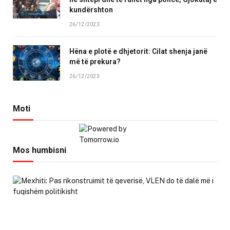
kundërshton
26/12/2023
Hëna e plotë e dhjetorit: Cilat shenja janë
më të prekura?
26/12/2023
Moti
Mos humbisni