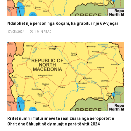
Ndalohet një person nga Koçani, ka grabitur një 69-vjeçar
17/05/2024
1 MIN READ
Rritet numri i fluturimeve të realizuara nga aeroportet e
Ohrit dhe Shkupit në dy muajt e parë të vitit 2024