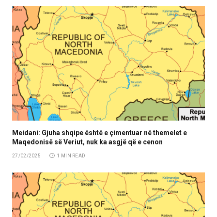
Meidani: Gjuha shqipe është e çimentuar në themelet e
Maqedonisë së Veriut, nuk ka asgjë që e cenon
27/02/2025
1 MIN READ