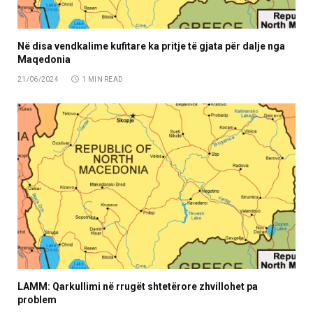
Në disa vendkalime kufitare ka pritje të gjata për dalje nga
Maqedonia
21/06/2024
1 MIN READ
LAMM: Qarkullimi në rrugët shtetërore zhvillohet pa
problem