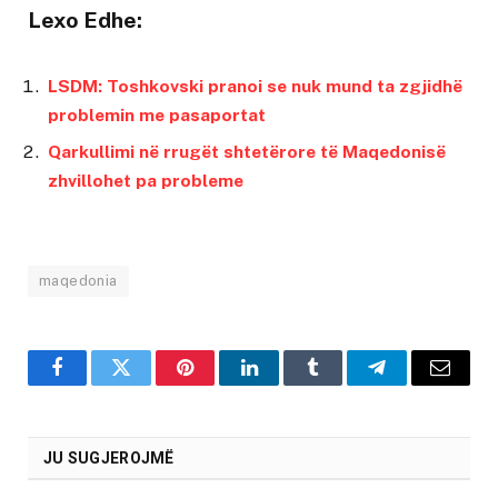
Lexo Edhe:
LSDM: Toshkovski pranoi se nuk mund ta zgjidhë
problemin me pasaportat
Qarkullimi në rrugët shtetërore të Maqedonisë
zhvillohet pa probleme
maqedonia
Facebook
Twitter
Pinterest
LinkedIn
Tumblr
Telegram
Email
JU SUGJEROJMË