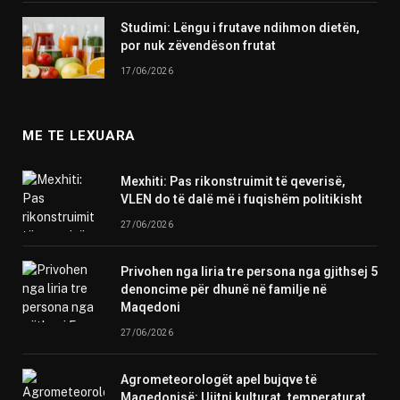
Studimi: Lëngu i frutave ndihmon dietën,
por nuk zëvendëson frutat
17/06/2026
ME TE LEXUARA
Mexhiti: Pas rikonstruimit të qeverisë,
VLEN do të dalë më i fuqishëm politikisht
27/06/2026
Privohen nga liria tre persona nga gjithsej 5
denoncime për dhunë në familje në
Maqedoni
27/06/2026
Agrometeorologët apel bujqve të
Maqedonisë: Ujitni kulturat, temperaturat