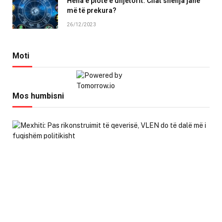
Hëna e plotë e dhjetorit: Cilat shenja janë
më të prekura?
26/12/2023
Moti
Mos humbisni