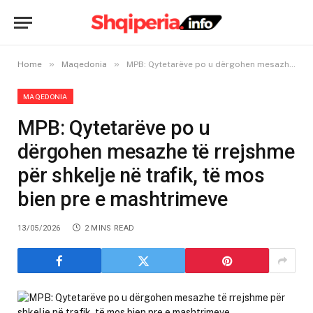
»
»
Home
Maqedonia
MPB: Qytetarëve po u dërgohen mesazhe të rrejshme për shkelje në trafik, të mos bien pre e mashtrimeve
MAQEDONIA
MPB: Qytetarëve po u
dërgohen mesazhe të rrejshme
për shkelje në trafik, të mos
bien pre e mashtrimeve
13/05/2026
2 MINS READ