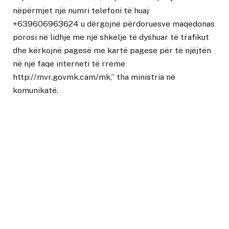
nëpërmjet një numri telefoni të huaj
+639606963624 u dërgojnë përdoruesve maqedonas
porosi në lidhje me një shkelje të dyshuar të trafikut
dhe kërkojnë pagesë me kartë pagese për të njëjtën
në një faqe interneti të rreme
http://mvr.govmk.cam/mk
,” tha ministria në
komunikatë.