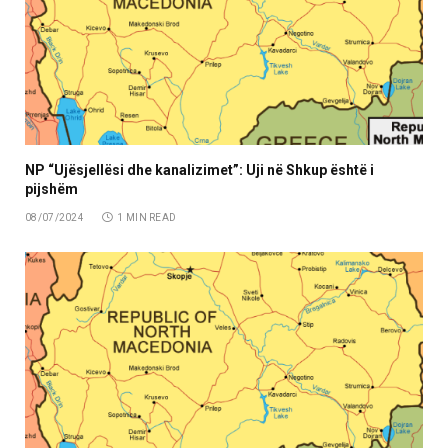
NP “Ujësjellësi dhe kanalizimet”: Uji në Shkup është i
pijshëm
08/07/2024
1 MIN READ