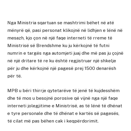
Nga Ministria sqartuan se mashtrimi bëhet në atë
mënyrë që, pasi personat klikojnë në lidhjen e lënë në
mesazh, kjo çon në një faqe interneti të rreme të
Ministrisë së Brendshme ku ju kërkojnë të futni
numrin e targës nga automjeti juaj dhe më pas ju çojnë
në një dritare të re ku është regjistruar një shkelje
për ju dhe kërkojnë një pagesë prej 1500 denarësh
për të.
MPB u bëri thirrje qytetarëve të jenë të kujdesshëm
dhe të mos u besojnë porosive që vijnë nga një faqe
interneti jolegjitime e Ministrisë, as të lënë të dhënat
e tyre personale dhe të dhënat e kartës së pagesës,
të cilat më pas bëhen cak i keqpërdorimit.