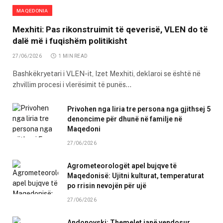
MAQEDONIA
Mexhiti: Pas rikonstruimit të qeverisë, VLEN do të
dalë më i fuqishëm politikisht
27/06/2026
1 MIN READ
Bashkëkryetari i VLEN-it, Izet Mexhiti, deklaroi se është në
zhvillim procesi i vlerësimit të punës…
Privohen nga liria tre persona nga gjithsej 5
denoncime për dhunë në familje në
Maqedoni
27/06/2026
Agrometeorologët apel bujqve të
Maqedonisë: Ujitni kulturat, temperaturat
po rrisin nevojën për ujë
27/06/2026
Andonovski: Themelet janë vendosur,