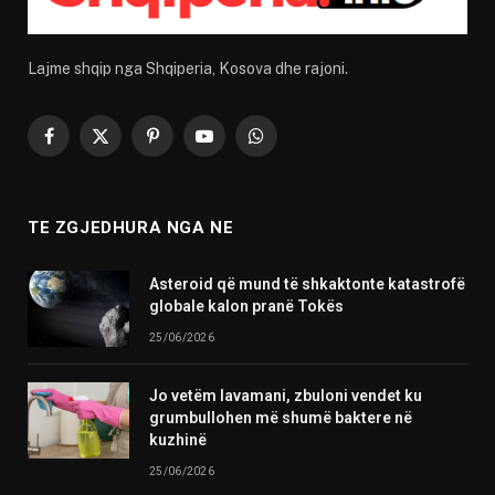
Lajme shqip nga Shqiperia, Kosova dhe rajoni.
Facebook
X
Pinterest
YouTube
WhatsApp
(Twitter)
TE ZGJEDHURA NGA NE
Asteroid që mund të shkaktonte katastrofë
globale kalon pranë Tokës
25/06/2026
Jo vetëm lavamani, zbuloni vendet ku
grumbullohen më shumë baktere në
kuzhinë
25/06/2026