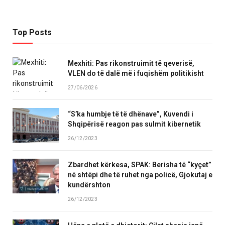
Top Posts
Mexhiti: Pas rikonstruimit të qeverisë,
VLEN do të dalë më i fuqishëm politikisht
27/06/2026
“S’ka humbje të të dhënave”, Kuvendi i
Shqipërisë reagon pas sulmit kibernetik
26/12/2023
Zbardhet kërkesa, SPAK: Berisha të “kyçet”
në shtëpi dhe të ruhet nga policë, Gjokutaj e
kundërshton
26/12/2023