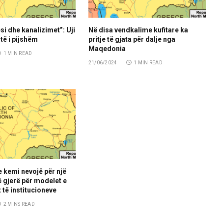
si dhe kanalizimet”: Uji
Në disa vendkalime kufitare ka
të i pijshëm
pritje të gjata për dalje nga
Maqedonia
1 MIN READ
21/06/2024
1 MIN READ
e kemi nevojë për një
 gjerë për modelet e
 të institucioneve
2 MINS READ