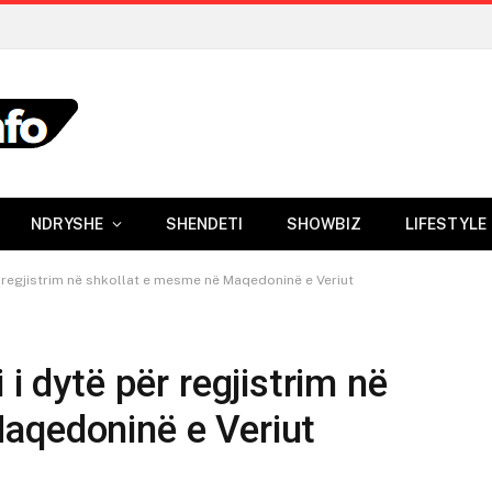
NDRYSHE
SHENDETI
SHOWBIZ
LIFESTYLE
r regjistrim në shkollat e mesme në Maqedoninë e Veriut
 i dytë për regjistrim në
aqedoninë e Veriut