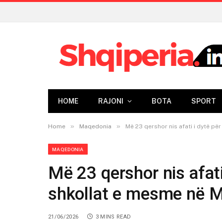
HOME
RAJONI
BOTA
SPORT
»
»
Home
Maqedonia
Më 23 qershor nis afati i dytë pë
MAQEDONIA
Më 23 qershor nis afati
shkollat e mesme në M
21/06/2026
3 MINS READ