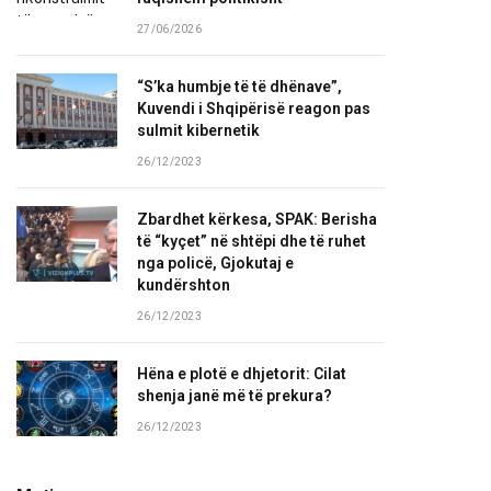
27/06/2026
“S’ka humbje të të dhënave”,
Kuvendi i Shqipërisë reagon pas
sulmit kibernetik
26/12/2023
Zbardhet kërkesa, SPAK: Berisha
të “kyçet” në shtëpi dhe të ruhet
nga policë, Gjokutaj e
kundërshton
26/12/2023
Hëna e plotë e dhjetorit: Cilat
shenja janë më të prekura?
26/12/2023