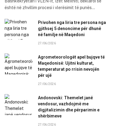
Bashkëkryetari i VLEN-it, Izet Mexhiti, deklaroi se
është në zhvillim procesi i vlerësimit të punës…
Privohen nga liria tre persona nga
gjithsej 5 denoncime për dhunë
në familje në Maqedoni
27/06/2026
Agrometeorologët apel bujqve të
Maqedonisë: Ujitni kulturat,
temperaturat po rrisin nevojën
për ujë
27/06/2026
Andonovski: Themelet janë
vendosur, vazhdojmë me
digjitalizimin dhe përparimin e
shërbimeve
27/06/2026