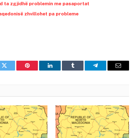
d ta zgjidhë problemin me pasaportat
Maqedonisë zhvillohet pa probleme
k
Twitter
Pinterest
LinkedIn
Tumblr
Telegram
Email