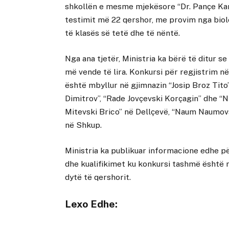
shkollën e mesme mjekësore “Dr. Pançe Kar
testimit më 22 qershor, me provim nga bio
të klasës së tetë dhe të nëntë.
Nga ana tjetër, Ministria ka bërë të ditur s
më vende të lira. Konkursi për regjistrim 
është mbyllur në gjimnazin “Josip Broz Tito
Dimitrov”, “Rade Jovçevski Korçagin” dhe “N
Mitevski Brico” në Dellçevë, “Naum Naumovs
në Shkup.
Ministria ka publikuar informacione edhe p
dhe kualifikimet ku konkursi tashmë është 
dytë të qershorit.
Lexo Edhe: