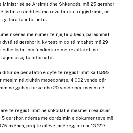
e Ministrisë së Arsimit dhe Shkencës, më 25 qershor
ë listat e renditjes me rezultatet e regjistrimit, në
zyrtare të internetit.
shumë nxënës me numër të njëjtë pikësh, parashihet
n e dytë të qershorit, ky testim do të mbahet më 29
n edhe listat përfundimtare me rezultatet, në
faqen e saj të internetit.
ditur se për afatin e dytë të regjistrimit ka 11.882
 për mësim në gjuhën maqedonase, 4.002 vende për
sim në gjuhën turke dhe 20 vende për mësim në
parë të regjistrimit në shkollat e mesme, i realizuar
ë 15 qershor, ndërsa me dorëzimin e dokumenteve më
075 nxënës, prej të cilëve janë regjistruar 13.397.