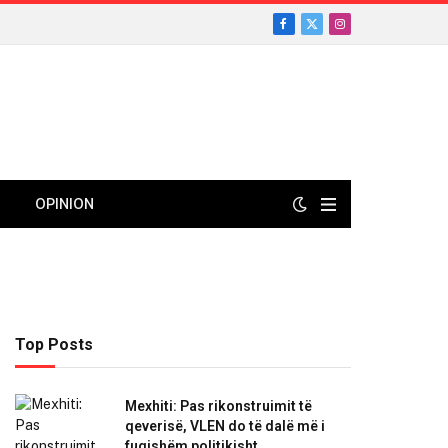
Facebook
X
Instagram
(Twitter)
OPINION
Top Posts
Mexhiti: Pas rikonstruimit të
qeverisë, VLEN do të dalë më i
fuqishëm politikisht