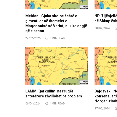
Meidani: Gjuha shqipe është e
NP “Ujësjellë
çimentuar në themelet e
në Shkup ësh
Maqedonisë së Veriut, nuk ka asgjë
08/07/2024
që e cenon
27/02/2025
1 MIN READ
LAMM: Qarkullimi në rrugët
Bajdevski: N
shtetërore zhvillohet pa problem
konsensus të
riorganizimit
06/04/2024
1 MIN READ
17/03/2024