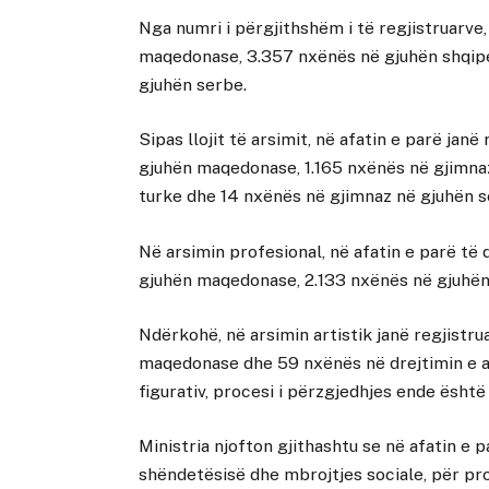
Nga numri i përgjithshëm i të regjistruarve
maqedonase, 3.357 nxënës në gjuhën shqipe
gjuhën serbe.
Sipas llojit të arsimit, në afatin e parë jan
gjuhën maqedonase, 1.165 nxënës në gjimna
turke dhe 14 nxënës në gjimnaz në gjuhën s
Në arsimin profesional, në afatin e parë të
gjuhën maqedonase, 2.133 nxënës në gjuhën
Ndërkohë, në arsimin artistik janë regjistru
maqedonase dhe 59 nxënës në drejtimin e art
figurativ, procesi i përzgjedhjes ende është 
Ministria njofton gjithashtu se në afatin e 
shëndetësisë dhe mbrojtjes sociale, për pro