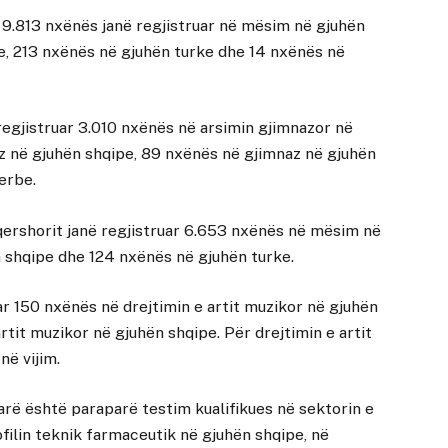
, 9.813 nxënës janë regjistruar në mësim në gjuhën
, 213 nxënës në gjuhën turke dhe 14 nxënës në
ë regjistruar 3.010 nxënës në arsimin gjimnazor në
z në gjuhën shqipe, 89 nxënës në gjimnaz në gjuhën
erbe.
 qershorit janë regjistruar 6.653 nxënës në mësim në
 shqipe dhe 124 nxënës në gjuhën turke.
ar 150 nxënës në drejtimin e artit muzikor në gjuhën
it muzikor në gjuhën shqipe. Për drejtimin e artit
në vijim.
parë është paraparë testim kualifikues në sektorin e
filin teknik farmaceutik në gjuhën shqipe, në