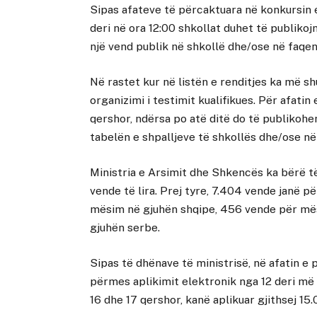
Sipas afateve të përcaktuara në konkursin 
deri në ora 12:00 shkollat duhet të publikojn
një vend publik në shkollë dhe/ose në faqen 
Në rastet kur në listën e renditjes ka më 
organizimi i testimit kualifikues. Për afati
qershor, ndërsa po atë ditë do të publikohe
tabelën e shpalljeve të shkollës dhe/ose në 
Ministria e Arsimit dhe Shkencës ka bërë të 
vende të lira. Prej tyre, 7.404 vende janë
mësim në gjuhën shqipe, 456 vende për më
gjuhën serbe.
Sipas të dhënave të ministrisë, në afatin e 
përmes aplikimit elektronik nga 12 deri m
16 dhe 17 qershor, kanë aplikuar gjithsej 15.