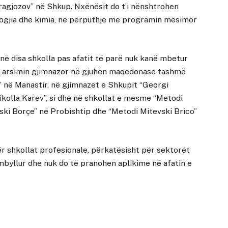
agjozov” në Shkup. Nxënësit do t’i nënshtrohen
logjia dhe kimia, në përputhje me programin mësimor
e në disa shkolla pas afatit të parë nuk kanë mbetur
në arsimin gjimnazor në gjuhën maqedonase tashmë
” në Manastir, në gjimnazet e Shkupit “Georgi
ikolla Karev”, si dhe në shkollat e mesme “Metodi
ki Borçe” në Probishtip dhe “Metodi Mitevski Brico”
ër shkollat profesionale, përkatësisht për sektorët
mbyllur dhe nuk do të pranohen aplikime në afatin e