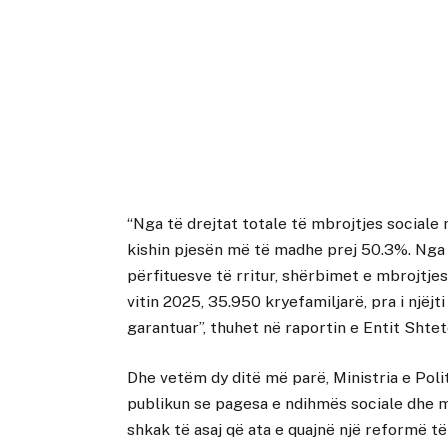
“Nga të drejtat totale të mbrojtjes sociale
kishin pjesën më të madhe prej 50.3%. Nga t
përfituesve të rritur, shërbimet e mbrojtje
vitin 2025, 35.950 kryefamiljarë, pra i një
garantuar”, thuhet në raportin e Entit Shtet
Dhe vetëm dy ditë më parë, Ministria e Poli
publikun se pagesa e ndihmës sociale dhe m
shkak të asaj që ata e quajnë një reformë t