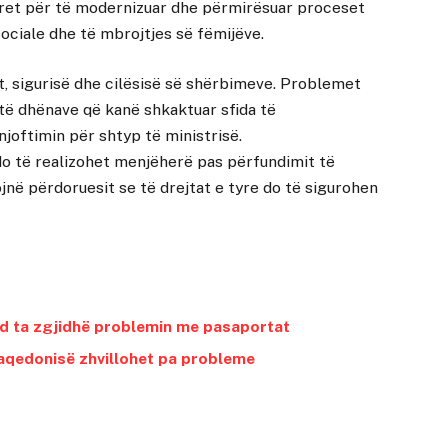
ërdoret për të modernizuar dhe përmirësuar proceset
ociale dhe të mbrojtjes së fëmijëve.
tit, sigurisë dhe cilësisë së shërbimeve. Problemet
 të dhënave që kanë shkaktuar sfida të
njoftimin për shtyp të ministrisë.
do të realizohet menjëherë pas përfundimit të
ojnë përdoruesit se të drejtat e tyre do të sigurohen
d ta zgjidhë problemin me pasaportat
Maqedonisë zhvillohet pa probleme