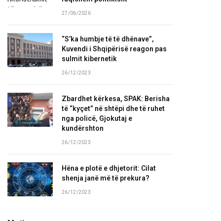
27/06/2026
“S’ka humbje të të dhënave”,
Kuvendi i Shqipërisë reagon pas
sulmit kibernetik
26/12/2023
Zbardhet kërkesa, SPAK: Berisha
të “kyçet” në shtëpi dhe të ruhet
nga policë, Gjokutaj e
kundërshton
26/12/2023
Hëna e plotë e dhjetorit: Cilat
shenja janë më të prekura?
26/12/2023