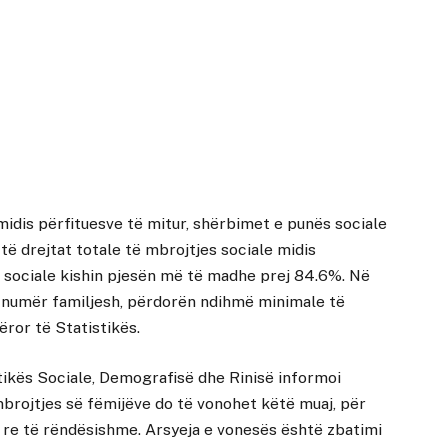
 midis përfituesve të mitur, shërbimet e punës sociale
ë drejtat totale të mbrojtjes sociale midis
s sociale kishin pjesën më të madhe prej 84.6%. Në
jti numër familjesh, përdorën ndihmë minimale të
ëror të Statistikës.
tikës Sociale, Demografisë dhe Rinisë informoi
brojtjes së fëmijëve do të vonohet këtë muaj, për
ë re të rëndësishme. Arsyeja e vonesës është zbatimi