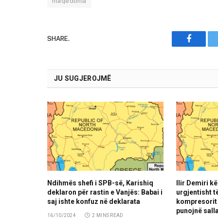
maqedonia
SHARE.
Faceboo
JU SUGJEROJMË
Ndihmës shefi i SPB-së, Karishiq
Ilir Demiri 
deklaron për rastin e Vanjës: Babai i
urgjentisht t
saj ishte konfuz në deklarata
kompresorit 
punojnë salla
16/10/2024
2 MINS READ