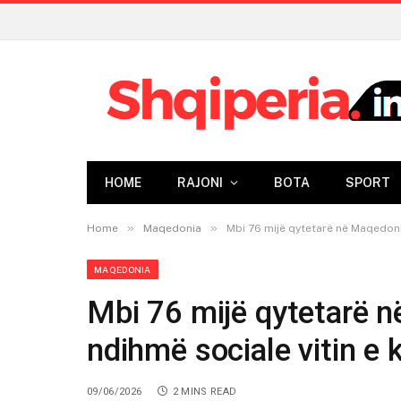
HOME
RAJONI
BOTA
SPORT
»
»
Home
Maqedonia
Mbi 76 mijë qytetarë në Maqedoni
MAQEDONIA
Mbi 76 mijë qytetarë 
ndihmë sociale vitin e 
09/06/2026
2 MINS READ