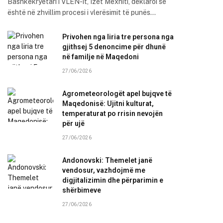
Bashkëkryetari i VLEN-it, Izet Mexhiti, deklaroi se
është në zhvillim procesi i vlerësimit të punës…
Privohen nga liria tre persona nga
gjithsej 5 denoncime për dhunë
në familje në Maqedoni
27/06/2026
Agrometeorologët apel bujqve të
Maqedonisë: Ujitni kulturat,
temperaturat po rrisin nevojën
për ujë
27/06/2026
Andonovski: Themelet janë
vendosur, vazhdojmë me
digjitalizimin dhe përparimin e
shërbimeve
27/06/2026