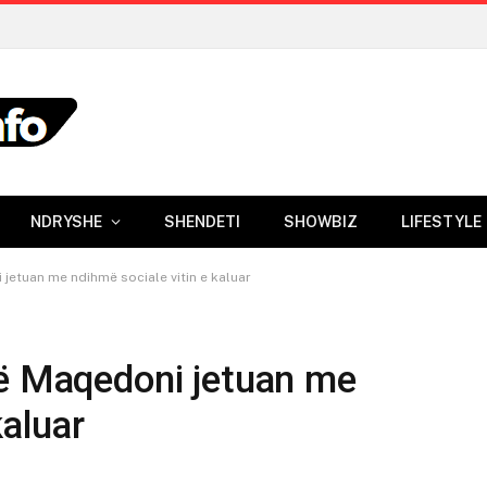
NDRYSHE
SHENDETI
SHOWBIZ
LIFESTYLE
 jetuan me ndihmë sociale vitin e kaluar
në Maqedoni jetuan me
kaluar