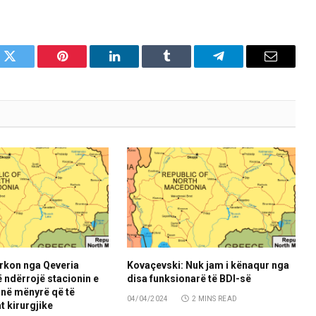
k
Twitter
Pinterest
LinkedIn
Tumblr
Telegram
Email
kërkon nga Qeveria
Kovaçevski: Nuk jam i kënaqur nga
ë ndërrojë stacionin e
disa funksionarë të BDI-së
në mënyrë që të
04/04/2024
2 MINS READ
t kirurgjike