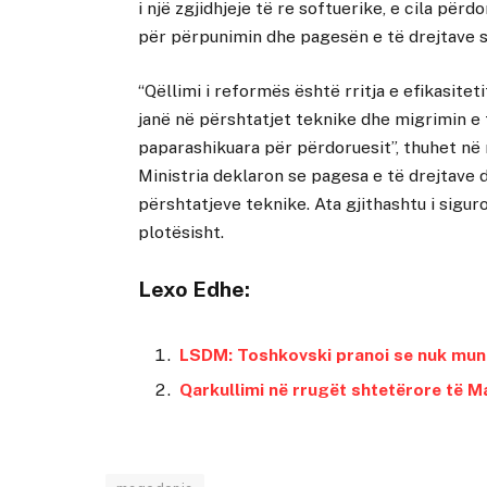
i një zgjidhjeje të re softuerike, e cila p
për përpunimin dhe pagesën e të drejtave s
“Qëllimi i reformës është rritja e efikasite
janë në përshtatjet teknike dhe migrimin e
paparashikuara për përdoruesit”, thuhet në 
Ministria deklaron se pagesa e të drejtave 
përshtatjeve teknike. Ata gjithashtu i sigur
plotësisht.
Lexo Edhe:
LSDM: Toshkovski pranoi se nuk mun
Qarkullimi në rrugët shtetërore të 