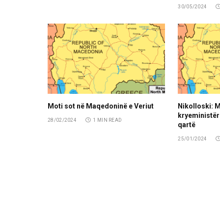
30/05/2024
Moti sot në Maqedoninë e Veriut
Nikolloski: M
kryeministër 
28/02/2024
1 MIN READ
qartë
25/01/2024