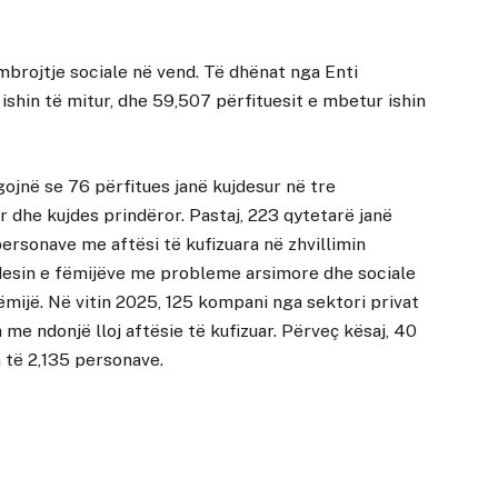
mbrojtje sociale në vend. Të dhënat nga Enti
ishin të mitur, dhe 59,507 përfituesit e mbetur ishin
ojnë se 76 përfitues janë kujdesur në tre
ër dhe kujdes prindëror. Pastaj, 223 qytetarë janë
personave me aftësi të kufizuara në zhvillimin
ujdesin e fëmijëve me probleme arsimore dhe sociale
fëmijë. Në vitin 2025, 125 kompani nga sektori privat
e ndonjë lloj aftësie të kufizuar. Përveç kësaj, 40
n të 2,135 personave.