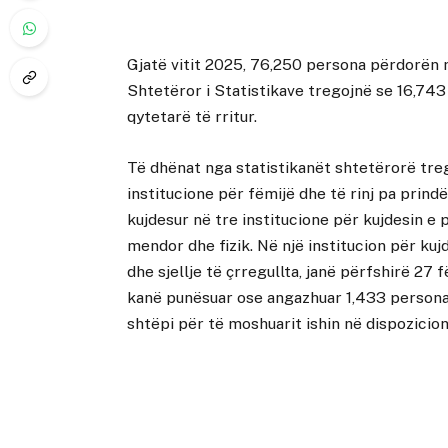
Gjatë vitit 2025, 76,250 persona përdorën 
Shtetëror i Statistikave tregojnë se 16,743 
qytetarë të rritur.
Të dhënat nga statistikanët shtetërorë treg
institucione për fëmijë dhe të rinj pa prind
kujdesur në tre institucione për kujdesin e 
mendor dhe fizik. Në një institucion për k
dhe sjellje të çrregullta, janë përfshirë 27 
kanë punësuar ose angazhuar 1,433 persona m
shtëpi për të moshuarit ishin në dispozicio