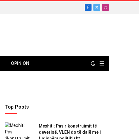
Facebook
X
Instagram
(Twitter)
OPINION
Top Posts
Mexhiti: Pas rikonstruimit të
qeverisë, VLEN do të dalë më i
fuqishëm politikisht