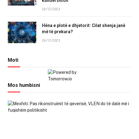
kundërshton
26/12/2023
Hëna e plotë e dhjetorit: Cilat shenja janë
më të prekura?
26/12/2023
Moti
Mos humbisni