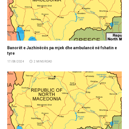
Banorët e Jazhinëcës pa mjek dhe ambulancë në fshatin e
tyre
17/08/2024
2 MINS READ