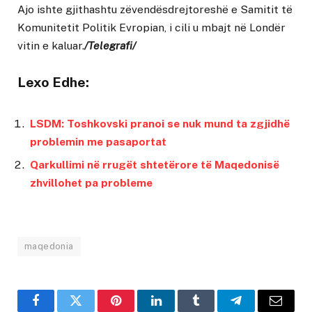
Ajo ishte gjithashtu zëvendësdrejtoreshë e Samitit të
Komunitetit Politik Evropian, i cili u mbajt në Londër
vitin e kaluar.
/Telegrafi/
Lexo Edhe:
LSDM: Toshkovski pranoi se nuk mund ta zgjidhë
problemin me pasaportat
Qarkullimi në rrugët shtetërore të Maqedonisë
zhvillohet pa probleme
maqedonia
Facebook
Twitter
Pinterest
LinkedIn
Tumblr
Telegram
Email