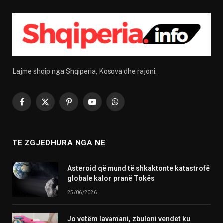
Lajme shqip nga Shqiperia, Kosova dhe rajoni.
Facebook
X
Pinterest
YouTube
WhatsApp
(Twitter)
TE ZGJEDHURA NGA NE
Asteroid që mund të shkaktonte katastrofë
globale kalon pranë Tokës
25/06/2026
Jo vetëm lavamani, zbuloni vendet ku