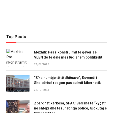
Top Posts
Mexhiti: Pas rikonstruimit të qeverisë,
VLEN do të dalë më i fuqishëm politikisht
27/06/2026
“S’ka humbje të të dhënave”, Kuvendi i
Shqipërisë reagon pas sulmit kibernetik
26/12/2023
Zbardhet kërkesa, SPAK: Berisha të “kyçet”
në shtëpi dhe të ruhet nga policë, Gjokutaj e