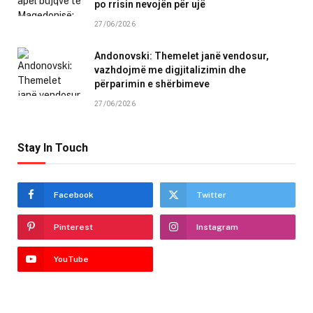
po rrisin nevojën për ujë
27/06/2026
Andonovski: Themelet janë vendosur,
vazhdojmë me digjitalizimin dhe
përparimin e shërbimeve
27/06/2026
Stay In Touch
Facebook
Twitter
Pinterest
Instagram
YouTube