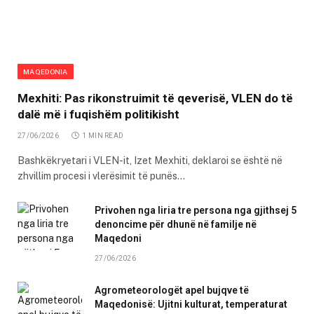
MAQEDONIA
Mexhiti: Pas rikonstruimit të qeverisë, VLEN do të
dalë më i fuqishëm politikisht
27/06/2026
1 MIN READ
Bashkëkryetari i VLEN-it, Izet Mexhiti, deklaroi se është në
zhvillim procesi i vlerësimit të punës…
Privohen nga liria tre persona nga gjithsej 5
denoncime për dhunë në familje në
Maqedoni
27/06/2026
Agrometeorologët apel bujqve të
Maqedonisë: Ujitni kulturat, temperaturat