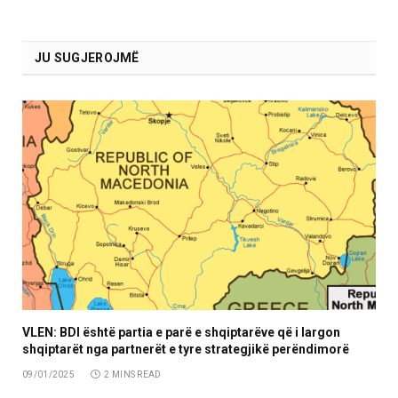
JU SUGJEROJMË
VLEN: BDI është partia e parë e shqiptarëve që i largon
shqiptarët nga partnerët e tyre strategjikë perëndimorë
09/01/2025
2 MINS READ