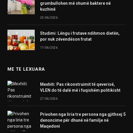
grumbullohen më shumë baktere në
kuzhinë
25/06/2026
Studimi: Lëngu i frutave ndihmon dietën,
por nuk zëvendëson frutat
17/06/2026
ME TE LEXUARA
Mexhiti: Pas rikonstruimit të qeverisë,
VLEN do të dalë më i fuqishëm politikisht
27/06/2026
Privohen nga liria tre persona nga gjithsej 5
denoncime për dhunë në familje në
Maqedoni