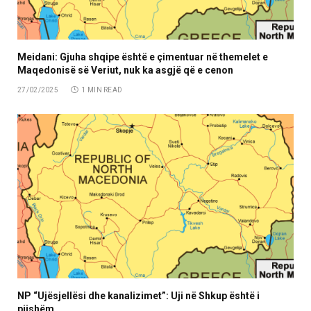
Meidani: Gjuha shqipe është e çimentuar në themelet e
Maqedonisë së Veriut, nuk ka asgjë që e cenon
27/02/2025
1 MIN READ
NP “Ujësjellësi dhe kanalizimet”: Uji në Shkup është i
pijshëm