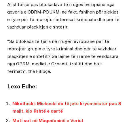
Ai shtoi se pas bllokadave të rrugës evropiane nga
qeveria e OBRM-PDUKM, në fakt, fshihen përpjekjet
e tyre për të mbrojtur interesat kriminale dhe për të
vazhduar plaçkitjen e shtetit.
“Sa bllokada të tjera në rrugën evropiane për të
mbrojtur grupin e tyre kriminal dhe për të vazhduar
plaçkitjen e shtetit? Sa lajme të rreme të vendosura
nga OBRM, mediat e Orbanit, trollët dhe bot-
fermat?”, tha Filipçe.
Lexo Edhe:
Nikolloski: Mickoski do të jetë kryeministër pas 8
majit, kjo është e qartë
Moti sot në Maqedoninë e Veriut