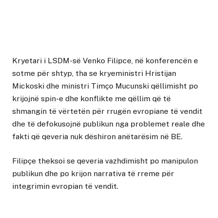
Kryetari i LSDM-së Venko Filipce, në konferencën e
sotme për shtyp, tha se kryeministri Hristijan
Mickoski dhe ministri Timço Mucunski qëllimisht po
krijojnë spin-e dhe konflikte me qëllim që të
shmangin të vërtetën për rrugën evropiane të vendit
dhe të defokusojnë publikun nga problemet reale dhe
fakti që qeveria nuk dëshiron anëtarësim në BE.
Filipçe theksoi se qeveria vazhdimisht po manipulon
publikun dhe po krijon narrativa të rreme për
integrimin evropian të vendit.