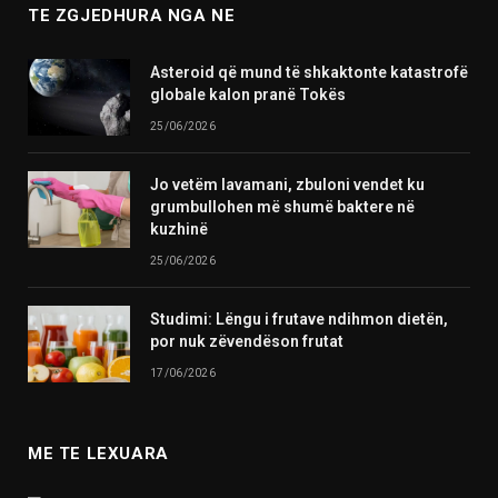
TE ZGJEDHURA NGA NE
Asteroid që mund të shkaktonte katastrofë
globale kalon pranë Tokës
25/06/2026
Jo vetëm lavamani, zbuloni vendet ku
grumbullohen më shumë baktere në
kuzhinë
25/06/2026
Studimi: Lëngu i frutave ndihmon dietën,
por nuk zëvendëson frutat
17/06/2026
ME TE LEXUARA