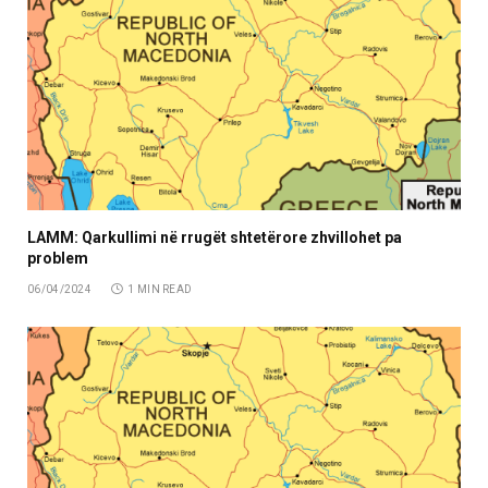
LAMM: Qarkullimi në rrugët shtetërore zhvillohet pa
problem
06/04/2024
1 MIN READ