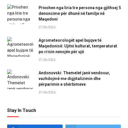
Privohen nga liria tre persona nga gjithsej 5
denoncime për dhunë në familje në
Maqedoni
27/06/2026
Agrometeorologët apel bujqve të
Maqedonisë: Ujitni kulturat, temperaturat
po rrisin nevojën për ujë
27/06/2026
Andonovski: Themelet janë vendosur,
vazhdojmë me digjitalizimin dhe
përparimin e shërbimeve
27/06/2026
Stay In Touch