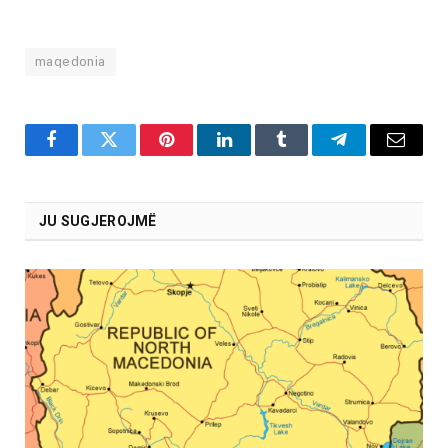
maqedonia
Facebook
Twitter
Pinterest
LinkedIn
Tumblr
Telegram
Email
JU SUGJEROJMË