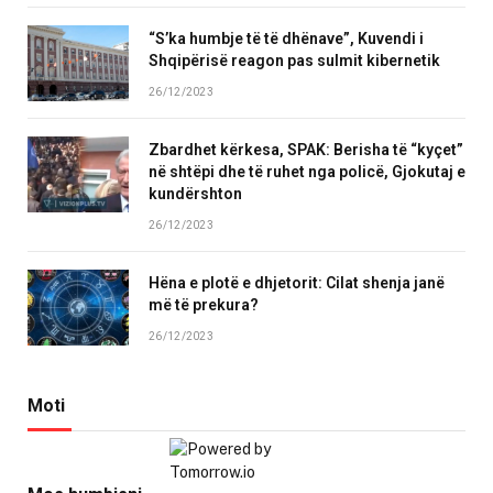
“S’ka humbje të të dhënave”, Kuvendi i
Shqipërisë reagon pas sulmit kibernetik
26/12/2023
Zbardhet kërkesa, SPAK: Berisha të “kyçet”
në shtëpi dhe të ruhet nga policë, Gjokutaj e
kundërshton
26/12/2023
Hëna e plotë e dhjetorit: Cilat shenja janë
më të prekura?
26/12/2023
Moti