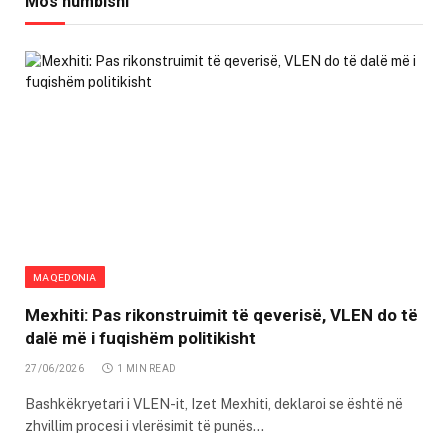
Mos humbisni
MAQEDONIA
Mexhiti: Pas rikonstruimit të qeverisë, VLEN do të
dalë më i fuqishëm politikisht
27/06/2026
1 MIN READ
Bashkëkryetari i VLEN-it, Izet Mexhiti, deklaroi se është në
zhvillim procesi i vlerësimit të punës…