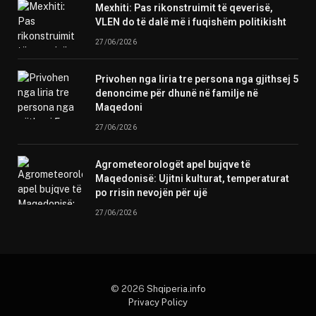
Mexhiti: Pas rikonstruimit të qeverisë,
VLEN do të dalë më i fuqishëm politikisht
27/06/2026
Privohen nga liria tre persona nga gjithsej 5
denoncime për dhunë në familje në
Maqedoni
27/06/2026
Agrometeorologët apel bujqve të
Maqedonisë: Ujitni kulturat, temperaturat
po rrisin nevojën për ujë
27/06/2026
© 2026
Shqiperia.info
Privacy Policy