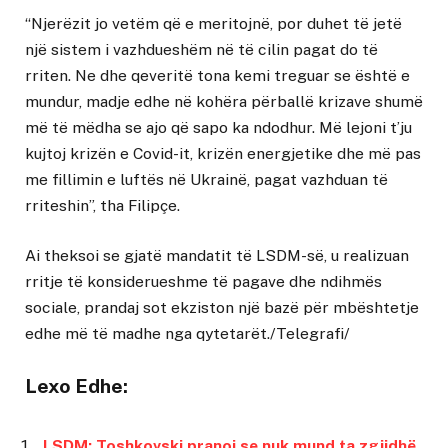
“Njerëzit jo vetëm që e meritojnë, por duhet të jetë
një sistem i vazhdueshëm në të cilin pagat do të
rriten. Ne dhe qeveritë tona kemi treguar se është e
mundur, madje edhe në kohëra përballë krizave shumë
më të mëdha se ajo që sapo ka ndodhur. Më lejoni t’ju
kujtoj krizën e Covid-it, krizën energjetike dhe më pas
me fillimin e luftës në Ukrainë, pagat vazhduan të
rriteshin”, tha Filipçe.
Ai theksoi se gjatë mandatit të LSDM-së, u realizuan
rritje të konsiderueshme të pagave dhe ndihmës
sociale, prandaj sot ekziston një bazë për mbështetje
edhe më të madhe nga qytetarët./Telegrafi/
Lexo Edhe:
LSDM: Toshkovski pranoi se nuk mund ta zgjidhë