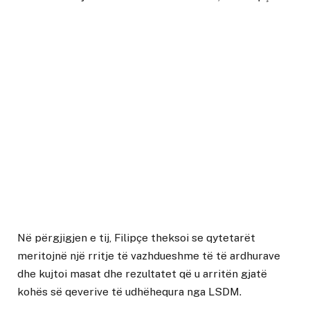
Në përgjigjen e tij, Filipçe theksoi se qytetarët
meritojnë një rritje të vazhdueshme të të ardhurave
dhe kujtoi masat dhe rezultatet që u arritën gjatë
kohës së qeverive të udhëhequra nga LSDM.