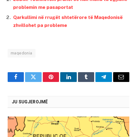
problemin me pasaportat
Qarkullimi në rrugët shtetërore të Maqedonisë
zhvillohet pa probleme
maqedonia
Facebook
Twitter
Pinterest
LinkedIn
Tumblr
Telegram
Email
JU SUGJEROJMË