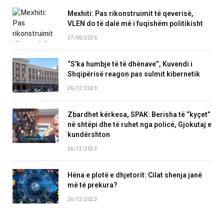
Mexhiti: Pas rikonstruimit të qeverisë,
VLEN do të dalë më i fuqishëm politikisht
27/06/2026
“S’ka humbje të të dhënave”, Kuvendi i
Shqipërisë reagon pas sulmit kibernetik
26/12/2023
Zbardhet kërkesa, SPAK: Berisha të “kyçet”
në shtëpi dhe të ruhet nga policë, Gjokutaj e
kundërshton
26/12/2023
Hëna e plotë e dhjetorit: Cilat shenja janë
më të prekura?
26/12/2023