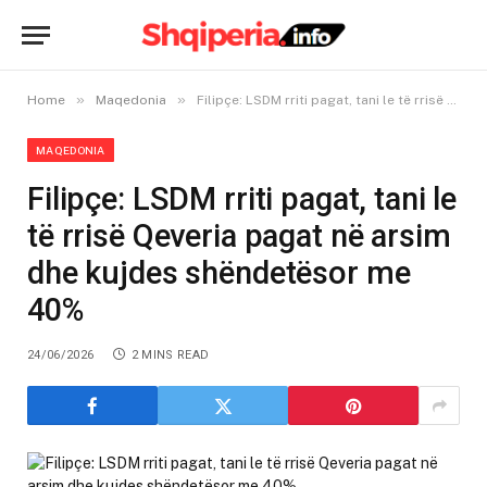
»
»
Home
Maqedonia
Filipçe: LSDM rriti pagat, tani le të rrisë Qeveria pagat në arsim dhe kujdes shëndetësor me 40%
MAQEDONIA
Filipçe: LSDM rriti pagat, tani le
të rrisë Qeveria pagat në arsim
dhe kujdes shëndetësor me
40%
24/06/2026
2 MINS READ