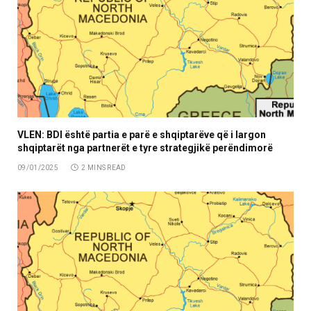
VLEN: BDI është partia e parë e shqiptarëve që i largon
shqiptarët nga partnerët e tyre strategjikë perëndimorë
09/01/2025
2 MINS READ