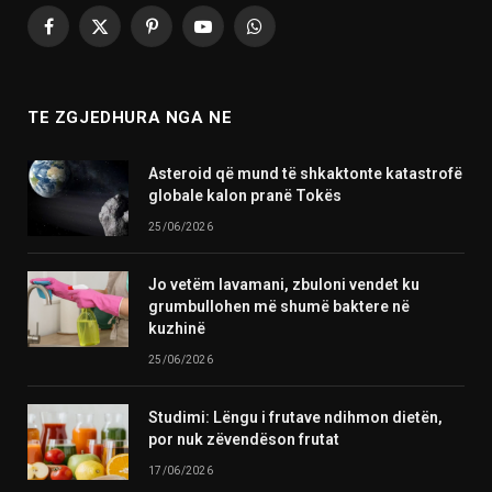
Facebook
X
Pinterest
YouTube
WhatsApp
(Twitter)
TE ZGJEDHURA NGA NE
Asteroid që mund të shkaktonte katastrofë
globale kalon pranë Tokës
25/06/2026
Jo vetëm lavamani, zbuloni vendet ku
grumbullohen më shumë baktere në
kuzhinë
25/06/2026
Studimi: Lëngu i frutave ndihmon dietën,
por nuk zëvendëson frutat
17/06/2026