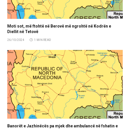
Moti sot, më ftohtë në Berovë më ngrohtë në Kodrën e
Diellit në Tetovë
26/10/2024
1 MIN READ
Banorët e Jazhinëcës pa mjek dhe ambulancë në fshatin e