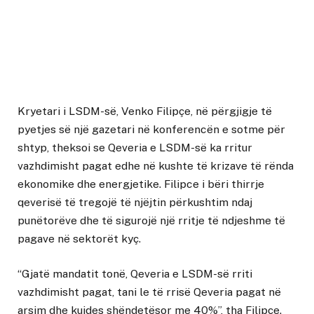
Kryetari i LSDM-së, Venko Filipçe, në përgjigje të
pyetjes së një gazetari në konferencën e sotme për
shtyp, theksoi se Qeveria e LSDM-së ka rritur
vazhdimisht pagat edhe në kushte të krizave të rënda
ekonomike dhe energjetike. Filipce i bëri thirrje
qeverisë të tregojë të njëjtin përkushtim ndaj
punëtorëve dhe të sigurojë një rritje të ndjeshme të
pagave në sektorët kyç.
“Gjatë mandatit tonë, Qeveria e LSDM-së rriti
vazhdimisht pagat, tani le të rrisë Qeveria pagat në
arsim dhe kujdes shëndetësor me 40%”, tha Filipçe.