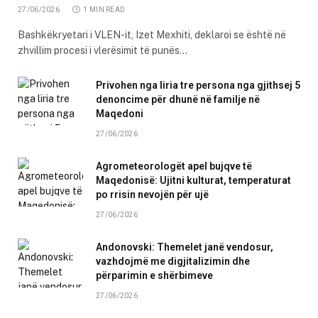
27/06/2026
1 MIN READ
Bashkëkryetari i VLEN-it, Izet Mexhiti, deklaroi se është në
zhvillim procesi i vlerësimit të punës…
Privohen nga liria tre persona nga gjithsej 5
denoncime për dhunë në familje në
Maqedoni
27/06/2026
Agrometeorologët apel bujqve të
Maqedonisë: Ujitni kulturat, temperaturat
po rrisin nevojën për ujë
27/06/2026
Andonovski: Themelet janë vendosur,
vazhdojmë me digjitalizimin dhe
përparimin e shërbimeve
27/06/2026