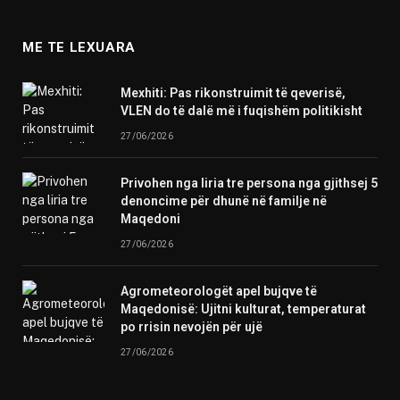
ME TE LEXUARA
Mexhiti: Pas rikonstruimit të qeverisë,
VLEN do të dalë më i fuqishëm politikisht
27/06/2026
Privohen nga liria tre persona nga gjithsej 5
denoncime për dhunë në familje në
Maqedoni
27/06/2026
Agrometeorologët apel bujqve të
Maqedonisë: Ujitni kulturat, temperaturat
po rrisin nevojën për ujë
27/06/2026