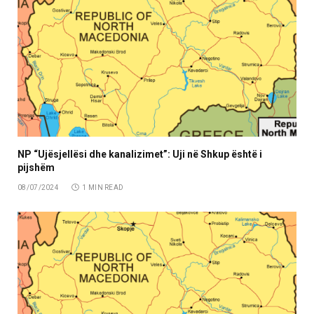
NP “Ujësjellësi dhe kanalizimet”: Uji në Shkup është i
pijshëm
08/07/2024
1 MIN READ