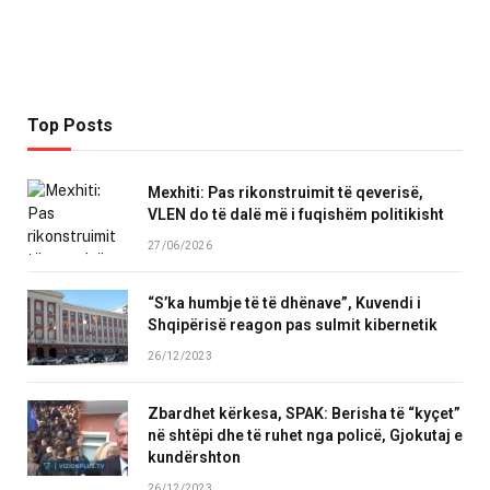
Top Posts
Mexhiti: Pas rikonstruimit të qeverisë,
VLEN do të dalë më i fuqishëm politikisht
27/06/2026
“S’ka humbje të të dhënave”, Kuvendi i
Shqipërisë reagon pas sulmit kibernetik
26/12/2023
Zbardhet kërkesa, SPAK: Berisha të “kyçet”
në shtëpi dhe të ruhet nga policë, Gjokutaj e
kundërshton
26/12/2023