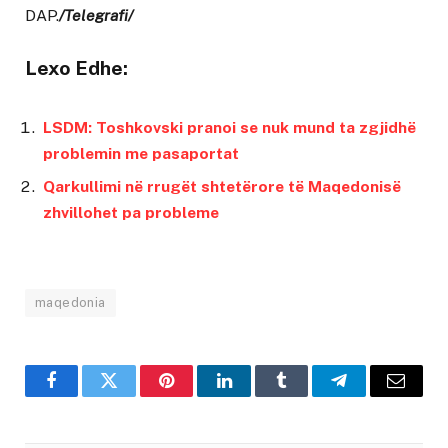
DAP.
/Telegrafi/
Lexo Edhe:
LSDM: Toshkovski pranoi se nuk mund ta zgjidhë
problemin me pasaportat
Qarkullimi në rrugët shtetërore të Maqedonisë
zhvillohet pa probleme
maqedonia
Facebook
Twitter
Pinterest
LinkedIn
Tumblr
Telegram
Email