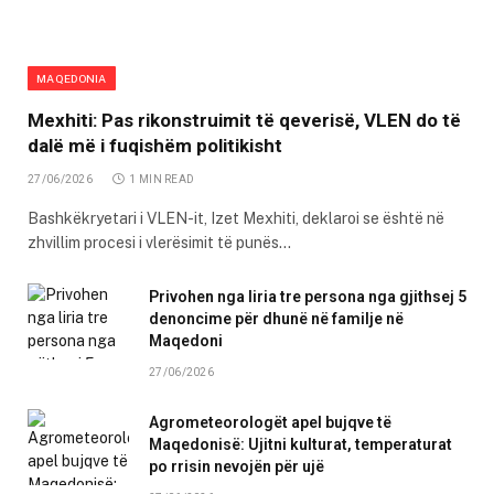
MAQEDONIA
Mexhiti: Pas rikonstruimit të qeverisë, VLEN do të
dalë më i fuqishëm politikisht
27/06/2026
1 MIN READ
Bashkëkryetari i VLEN-it, Izet Mexhiti, deklaroi se është në
zhvillim procesi i vlerësimit të punës…
Privohen nga liria tre persona nga gjithsej 5
denoncime për dhunë në familje në
Maqedoni
27/06/2026
Agrometeorologët apel bujqve të
Maqedonisë: Ujitni kulturat, temperaturat
po rrisin nevojën për ujë