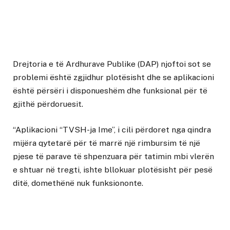
Drejtoria e të Ardhurave Publike (DAP) njoftoi sot se
problemi është zgjidhur plotësisht dhe se aplikacioni
është përsëri i disponueshëm dhe funksional për të
gjithë përdoruesit.
“Aplikacioni “TVSH-ja Ime”, i cili përdoret nga qindra
mijëra qytetarë për të marrë një rimbursim të një
pjese të parave të shpenzuara për tatimin mbi vlerën
e shtuar në tregti, ishte bllokuar plotësisht për pesë
ditë, domethënë nuk funksiononte.