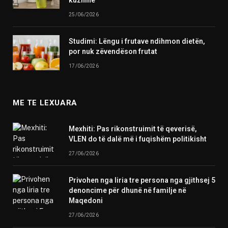
25/06/2026
Studimi: Lëngu i frutave ndihmon dietën,
por nuk zëvendëson frutat
17/06/2026
ME TE LEXUARA
Mexhiti: Pas rikonstruimit të qeverisë,
VLEN do të dalë më i fuqishëm politikisht
27/06/2026
Privohen nga liria tre persona nga gjithsej 5
denoncime për dhunë në familje në
Maqedoni
27/06/2026