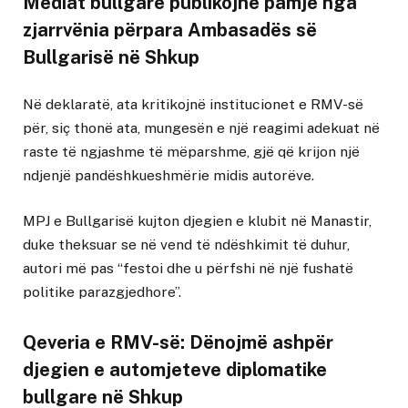
Mediat bullgare publikojnë pamje nga
zjarrvënia përpara Ambasadës së
Bullgarisë në Shkup
Në deklaratë, ata kritikojnë institucionet e RMV-së
për, siç thonë ata, mungesën e një reagimi adekuat në
raste të ngjashme të mëparshme, gjë që krijon një
ndjenjë pandëshkueshmërie midis autorëve.
MPJ e Bullgarisë kujton djegien e klubit në Manastir,
duke theksuar se në vend të ndëshkimit të duhur,
autori më pas “festoi dhe u përfshi në një fushatë
politike parazgjedhore”.
Qeveria e RMV-së: Dënojmë ashpër
djegien e automjeteve diplomatike
bullgare në Shkup