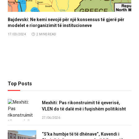
Bajdevski: Ne kemi nevojë për një konsensus të gjerë për
modelet e riorganizimit të institucioneve
17/03/2024
2 MINS READ
Top Posts
Mexhiti: Pas rikonstruimit të qeverisë,
VLEN do të dalë më i fuqishëm politikisht
27/06/2026
“S’ka humbje të të dhënave”, Kuvendi i