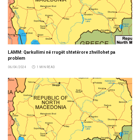
LAMM: Qarkullimi në rrugët shtetërore zhvillohet pa
problem
06/04/2024
1 MIN READ