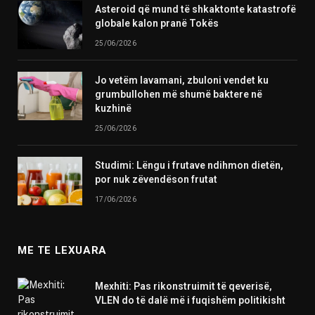
Asteroid që mund të shkaktonte katastrofë
globale kalon pranë Tokës
25/06/2026
Jo vetëm lavamani, zbuloni vendet ku
grumbullohen më shumë baktere në
kuzhinë
25/06/2026
Studimi: Lëngu i frutave ndihmon dietën,
por nuk zëvendëson frutat
17/06/2026
ME TE LEXUARA
Mexhiti: Pas rikonstruimit të qeverisë,
VLEN do të dalë më i fuqishëm politikisht