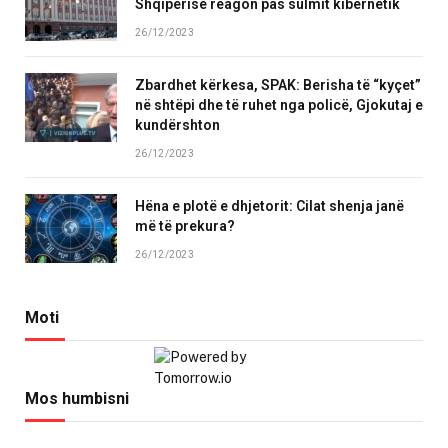
Shqipërisë reagon pas sulmit kibernetik
26/12/2023
Zbardhet kërkesa, SPAK: Berisha të “kyçet”
në shtëpi dhe të ruhet nga policë, Gjokutaj e
kundërshton
26/12/2023
Hëna e plotë e dhjetorit: Cilat shenja janë
më të prekura?
26/12/2023
Moti
Mos humbisni