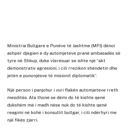
Ministria Bullgare e Punëve të Jashtme (MPJ) dënoi
ashpër djegien e dy automjeteve pranë ambasadës së
tyre në Shkup, duke vlerësuar se ishte një “akt
demonstrativ agresioni, i cili rrezikon shëndetin dhe
jetën e punonjësve të misionit diplomatik”.
Një person i panjohur i vuri flakën automjeteve rreth
mesditës. Ata thonë se dëmi do të kishte qenë
dukshëm më i madh nëse nuk do të kishte qenë
reagimi në kohë i konsullit bullgar, i cili ndërhyri me
një fikës zjarri.