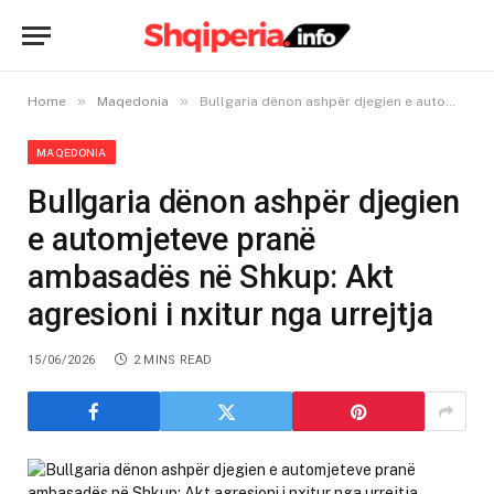
»
»
Home
Maqedonia
Bullgaria dënon ashpër djegien e automjeteve pranë ambasadës në Shkup: Akt agresioni i nxitur nga urrejtja
MAQEDONIA
Bullgaria dënon ashpër djegien
e automjeteve pranë
ambasadës në Shkup: Akt
agresioni i nxitur nga urrejtja
15/06/2026
2 MINS READ