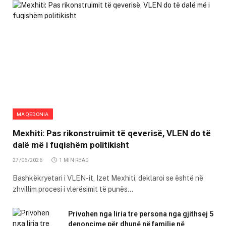
MAQEDONIA
Mexhiti: Pas rikonstruimit të qeverisë, VLEN do të
dalë më i fuqishëm politikisht
27/06/2026
1 MIN READ
Bashkëkryetari i VLEN-it, Izet Mexhiti, deklaroi se është në
zhvillim procesi i vlerësimit të punës…
Privohen nga liria tre persona nga gjithsej 5
denoncime për dhunë në familje në