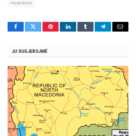
maqedonia
Facebook
Twitter
Pinterest
LinkedIn
Tumblr
Telegram
Email
JU SUGJEROJMË