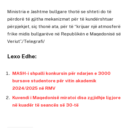
Ministria e Jashtme bullgare thotë se shteti do të
përdorë të gjitha mekanizmat për të kundërshtuar
përpjekjet, siç thonë ata, për të “krijuar një atmosferë
frike midis bullgarëve në Republikën e Maqedonisë së
Veriut”./Telegrafi/
Lexo Edhe:
MASH-i shpalli konkursin për ndarjen e 3000
bursave studentore për vitin akademik
2024/2025 në RMV
Kuvendi i Maqedonisë miratoi disa zgjidhje ligjore
në kuadër të seancës së 30-të