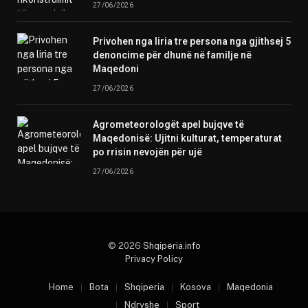
27/06/2026
Privohen nga liria tre persona nga gjithsej 5
denoncime për dhunë në familje në
Maqedoni
27/06/2026
Agrometeorologët apel bujqve të
Maqedonisë: Ujitni kulturat, temperaturat
po rrisin nevojën për ujë
27/06/2026
© 2026
Shqiperia.info
Privacy Policy
Home
Bota
Shqiperia
Kosova
Maqedonia
Ndryshe
Sport