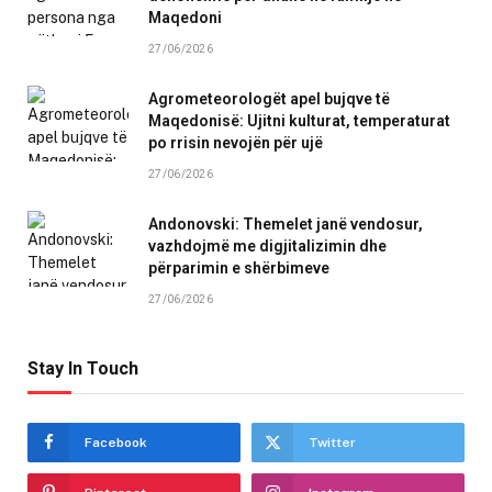
Maqedoni
27/06/2026
Agrometeorologët apel bujqve të
Maqedonisë: Ujitni kulturat, temperaturat
po rrisin nevojën për ujë
27/06/2026
Andonovski: Themelet janë vendosur,
vazhdojmë me digjitalizimin dhe
përparimin e shërbimeve
27/06/2026
Stay In Touch
Facebook
Twitter