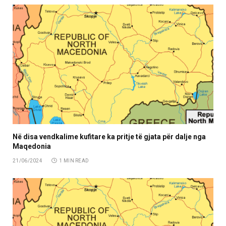
Në disa vendkalime kufitare ka pritje të gjata për dalje nga
Maqedonia
21/06/2024
1 MIN READ