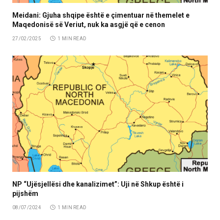
Meidani: Gjuha shqipe është e çimentuar në themelet e
Maqedonisë së Veriut, nuk ka asgjë që e cenon
27/02/2025
1 MIN READ
NP “Ujësjellësi dhe kanalizimet”: Uji në Shkup është i
pijshëm
08/07/2024
1 MIN READ