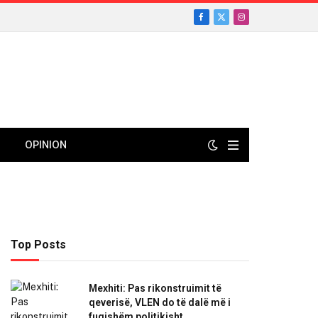
Facebook
X
Instagram
(Twitter)
OPINION
Top Posts
Mexhiti: Pas rikonstruimit të
qeverisë, VLEN do të dalë më i
fuqishëm politikisht