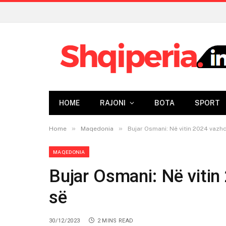
HOME
RAJONI
BOTA
SPORT
»
»
Home
Maqedonia
Bujar Osmani: Në vitin 2024 vazh
MAQEDONIA
Bujar Osmani: Në vitin
së
30/12/2023
2 MINS READ