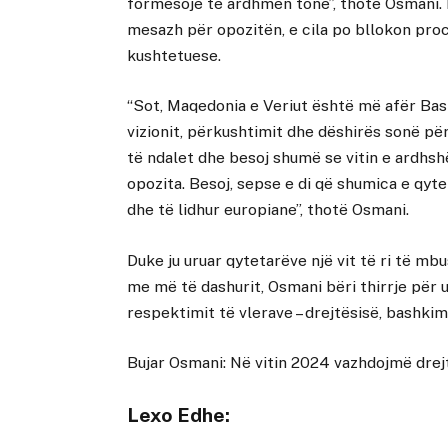
formësojë të ardhmen tonë”, thotë Osmani. 
mesazh për opozitën, e cila po bllokon proc
kushtetuese.
“Sot, Maqedonia e Veriut është më afër Bash
vizionit, përkushtimit dhe dëshirës sonë pë
të ndalet dhe besoj shumë se vitin e ardhs
opozita. Besoj, sepse e di që shumica e qyt
dhe të lidhur europiane”, thotë Osmani.
Duke ju uruar qytetarëve një vit të ri të 
me më të dashurit, Osmani bëri thirrje për 
respektimit të vlerave – drejtësisë, bashkim
Bujar Osmani: Në vitin 2024 vazhdojmë drej
Lexo Edhe: