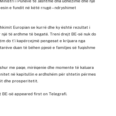
Ministri i Punëve të Jashtme dha udhëzime dhe një
esin e fundit në këtë rrugë – ndryshimet
kimit Europian se kurrë dhe ky është rezultat i
r një të ardhme të begatë. Treni drejt BE-së nuk do
hëm do t’i kapërcejmë pengesat e krijuara nga
etarëve duan të bëhen pjesë e familjes së fuqishme
mbushur me paqe, mirëqenie dhe momente të kaluara
unitet në kapitullin e ardhshëm për shtetin përmes
it dhe prosperitetit.
t BE-së
appeared first on
Telegrafi
.