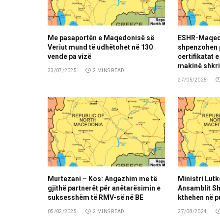
Me pasaportën e Maqedonisë së
ESHR-Maqedo
Veriut mund të udhëtohet në 130
shpenzohen p
vende pa vizë
certifikatat 
makinë shkr
23/07/2025
2 MINS READ
27/05/2025
Murtezani – Kos: Angazhim me të
Ministri Lutk
gjithë partnerët për anëtarësimin e
Ansamblit Sh
suksesshëm të RMV-së në BE
kthehen në p
05/02/2025
2 MINS READ
27/08/2024