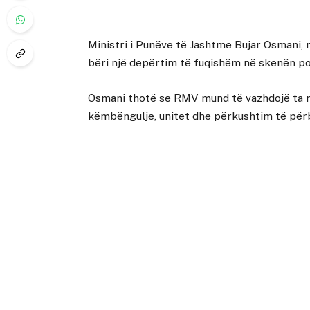
Ministri i Punëve të Jashtme Bujar Osmani, n
bëri një depërtim të fuqishëm në skenën pol
Osmani thotë se RMV mund të vazhdojë ta nd
këmbëngulje, unitet dhe përkushtim të për