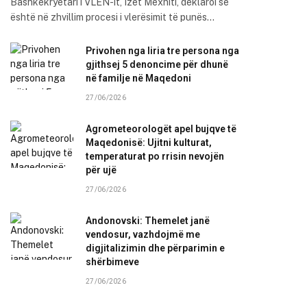
Bashkëkryetari i VLEN-it, Izet Mexhiti, deklaroi se
është në zhvillim procesi i vlerësimit të punës…
Privohen nga liria tre persona nga
gjithsej 5 denoncime për dhunë
në familje në Maqedoni
27/06/2026
Agrometeorologët apel bujqve të
Maqedonisë: Ujitni kulturat,
temperaturat po rrisin nevojën
për ujë
27/06/2026
Andonovski: Themelet janë
vendosur, vazhdojmë me
digjitalizimin dhe përparimin e
shërbimeve
27/06/2026