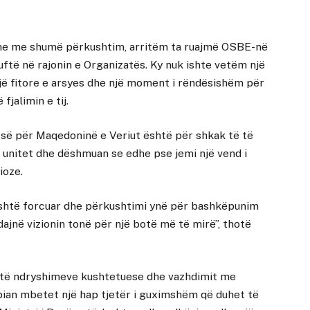
dhe me shumë përkushtim, arritëm ta ruajmë OSBE-në
ftë në rajonin e Organizatës. Ky nuk ishte vetëm një
një fitore e arsyes dhe një moment i rëndësishëm për
fjalimin e tij.
-së për Maqedoninë e Veriut është për shkak të të
 unitet dhe dëshmuan se edhe pse jemi një vend i
ioze.
 është forcuar dhe përkushtimi ynë për bashkëpunim
jnë vizionin tonë për një botë më të mirë”, thotë
t të ndryshimeve kushtetuese dhe vazhdimit me
pian mbetet një hap tjetër i guximshëm që duhet të