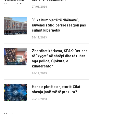
27/06/2026
“S’ka humbje të të dhënave”,
Kuvendi i Shqipërisë reagon pas
sulmit kibernetik
26/12/2023
Zbardhet kërkesa, SPAK: Berisha
të “kyçet” në shtëpi dhe të ruhet
nga policë, Gjokutaj e
kundërshton
26/12/2023
Hëna e plotë e dhjetorit: Cilat
shenja janë më të prekura?
26/12/2023