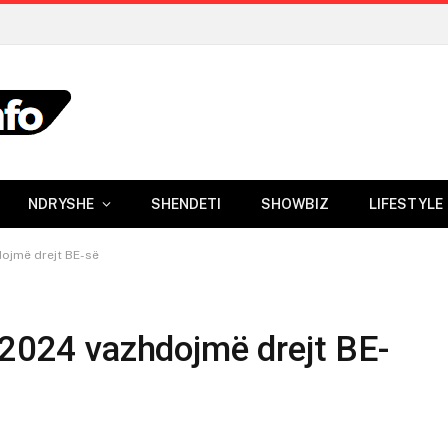
NDRYSHE
SHENDETI
SHOWBIZ
LIFESTYLE
dojmë drejt BE-së
 2024 vazhdojmë drejt BE-