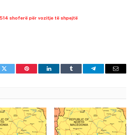
514 shoferë për vozitje të shpejtë
k
Twitter
Pinterest
LinkedIn
Tumblr
Telegram
Email