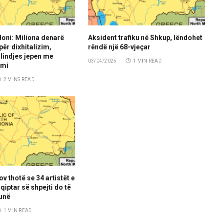
ni: Miliona denarë
Aksident trafiku në Shkup, lëndohet
ër dixhitalizim,
rëndë një 68-vjeçar
e lindjes jepen me
03/04/2025
1 MIN READ
imi
2 MINS READ
ov thotë se 34 artistët e
qiptar së shpejti do të
unë
1 MIN READ