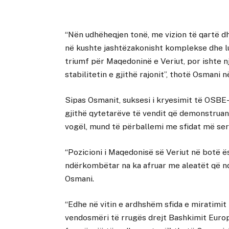
“Nën udhëheqjen tonë, me vizion të qartë 
në kushte jashtëzakonisht komplekse dhe lu
triumf për Maqedoninë e Veriut, por ishte 
stabilitetin e gjithë rajonit”, thotë Osmani në 
Sipas Osmanit, suksesi i kryesimit të OSBE
gjithë qytetarëve të vendit që demonstruan
vogël, mund të përballemi me sfidat më ser
“Pozicioni i Maqedonisë së Veriut në botë
ndërkombëtar na ka afruar me aleatët që nda
Osmani.
“Edhe në vitin e ardhshëm sfida e miratimi
vendosmëri të rrugës drejt Bashkimit Euro