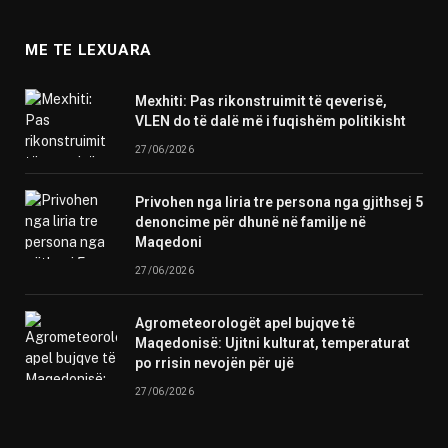
ME TE LEXUARA
Mexhiti: Pas rikonstruimit të qeverisë,
VLEN do të dalë më i fuqishëm politikisht
27/06/2026
Privohen nga liria tre persona nga gjithsej 5
denoncime për dhunë në familje në
Maqedoni
27/06/2026
Agrometeorologët apel bujqve të
Maqedonisë: Ujitni kulturat, temperaturat
po rrisin nevojën për ujë
27/06/2026