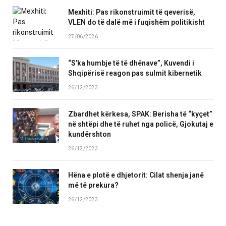
Mexhiti: Pas rikonstruimit të qeverisë,
VLEN do të dalë më i fuqishëm politikisht
27/06/2026
“S’ka humbje të të dhënave”, Kuvendi i
Shqipërisë reagon pas sulmit kibernetik
26/12/2023
Zbardhet kërkesa, SPAK: Berisha të “kyçet”
në shtëpi dhe të ruhet nga policë, Gjokutaj e
kundërshton
26/12/2023
Hëna e plotë e dhjetorit: Cilat shenja janë
më të prekura?
26/12/2023