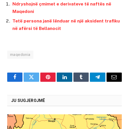
Ndryshojnë çmimet e derivateve të naftës në
Maqedoni
Tetë persona janë lënduar në një aksident trafiku
në afërsi të Bellanocit
maqedonia
Facebook
Twitter
Pinterest
LinkedIn
Tumblr
Telegram
Email
JU SUGJEROJMË