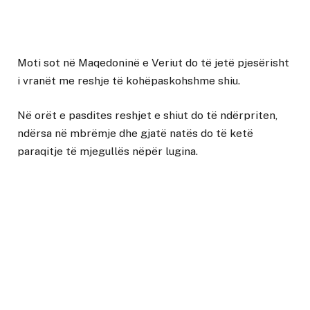
Moti sot në Maqedoninë e Veriut do të jetë pjesërisht
i vranët me reshje të kohëpaskohshme shiu.
Në orët e pasdites reshjet e shiut do të ndërpriten,
ndërsa në mbrëmje dhe gjatë natës do të ketë
paraqitje të mjegullës nëpër lugina.