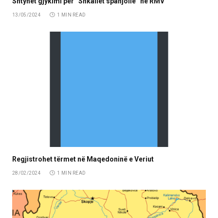
Shtyhet gjykimi për “Shkallët spanjolle” në RMV
13/05/2024
1 MIN READ
Regjistrohet tërmet në Maqedoninë e Veriut
28/02/2024
1 MIN READ