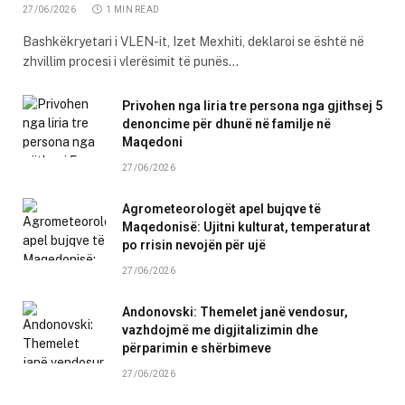
27/06/2026
1 MIN READ
Bashkëkryetari i VLEN-it, Izet Mexhiti, deklaroi se është në
zhvillim procesi i vlerësimit të punës…
Privohen nga liria tre persona nga gjithsej 5
denoncime për dhunë në familje në
Maqedoni
27/06/2026
Agrometeorologët apel bujqve të
Maqedonisë: Ujitni kulturat, temperaturat
po rrisin nevojën për ujë
27/06/2026
Andonovski: Themelet janë vendosur,
vazhdojmë me digjitalizimin dhe
përparimin e shërbimeve
27/06/2026