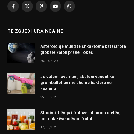
Facebook
X
Pinterest
YouTube
WhatsApp
(Twitter)
TE ZGJEDHURA NGA NE
Asteroid që mund të shkaktonte katastrofë
globale kalon pranë Tokës
25/06/2026
Jo vetëm lavamani, zbuloni vendet ku
grumbullohen më shumë baktere në
kuzhinë
25/06/2026
Studimi: Lëngu i frutave ndihmon dietën,
por nuk zëvendëson frutat
17/06/2026