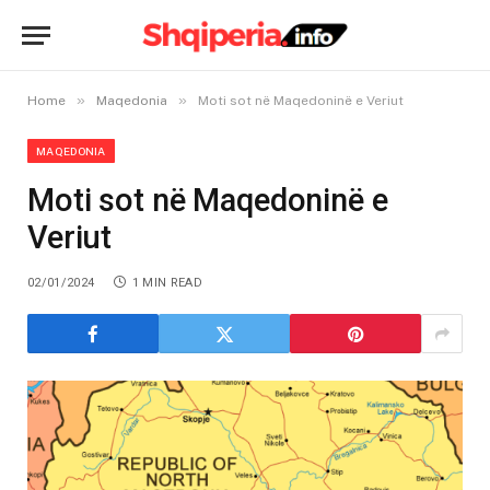
»
»
Home
Maqedonia
Moti sot në Maqedoninë e Veriut
MAQEDONIA
Moti sot në Maqedoninë e
Veriut
02/01/2024
1 MIN READ