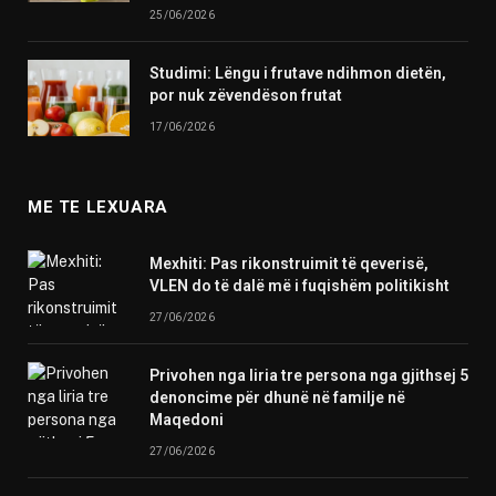
25/06/2026
Studimi: Lëngu i frutave ndihmon dietën,
por nuk zëvendëson frutat
17/06/2026
ME TE LEXUARA
Mexhiti: Pas rikonstruimit të qeverisë,
VLEN do të dalë më i fuqishëm politikisht
27/06/2026
Privohen nga liria tre persona nga gjithsej 5
denoncime për dhunë në familje në
Maqedoni
27/06/2026