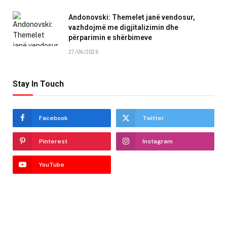
Andonovski: Themelet janë vendosur,
vazhdojmë me digjitalizimin dhe
përparimin e shërbimeve
27/06/2026
Stay In Touch
Facebook
Twitter
Pinterest
Instagram
YouTube