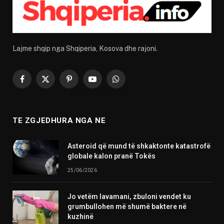
Lajme shqip nga Shqiperia, Kosova dhe rajoni.
Facebook
X
Pinterest
YouTube
WhatsApp
(Twitter)
TE ZGJEDHURA NGA NE
Asteroid që mund të shkaktonte katastrofë
globale kalon pranë Tokës
25/06/2026
Jo vetëm lavamani, zbuloni vendet ku
grumbullohen më shumë baktere në
kuzhinë