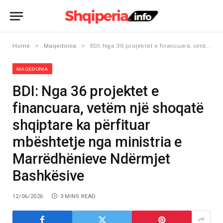
»
»
Home
Maqedonia
BDI: Nga 36 projektet e financuara, vetëm një shoqatë shqiptare ka përfituar mbështetje nga ministria e Marrëdhënieve Ndërmjet Bashkësive
MAQEDONIA
BDI: Nga 36 projektet e
financuara, vetëm një shoqatë
shqiptare ka përfituar
mbështetje nga ministria e
Marrëdhënieve Ndërmjet
Bashkësive
12/06/2026
3 MINS READ