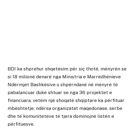
BDI ka shprehur shqetësim për siç thotë, mënyrën se
si 18 milionë denarë nga Ministria e Marrëdhënieve
Ndërmjet Bashkësive u shpërndanë në mënyrë të
pabalancuar duke shtuar se nga 36 projektet e
financuara, vetëm një shoqatë shqiptare ka përfituar
mbështetje, ndërsa organizatat maqedonase, serbe
dhe të komuniteteve të tjera dominojnë listën e
përfituesve.