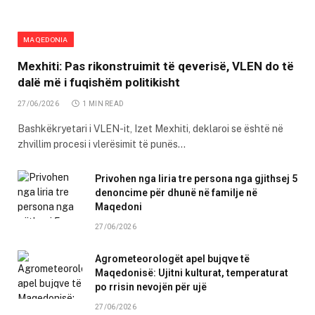
MAQEDONIA
Mexhiti: Pas rikonstruimit të qeverisë, VLEN do të
dalë më i fuqishëm politikisht
27/06/2026
1 MIN READ
Bashkëkryetari i VLEN-it, Izet Mexhiti, deklaroi se është në
zhvillim procesi i vlerësimit të punës…
Privohen nga liria tre persona nga gjithsej 5
denoncime për dhunë në familje në
Maqedoni
27/06/2026
Agrometeorologët apel bujqve të
Maqedonisë: Ujitni kulturat, temperaturat
po rrisin nevojën për ujë
27/06/2026