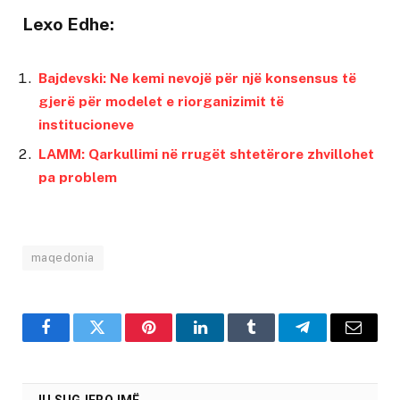
Lexo Edhe:
Bajdevski: Ne kemi nevojë për një konsensus të
gjerë për modelet e riorganizimit të
institucioneve
LAMM: Qarkullimi në rrugët shtetërore zhvillohet
pa problem
maqedonia
Facebook
Twitter
Pinterest
LinkedIn
Tumblr
Telegram
Email
JU SUGJEROJMË