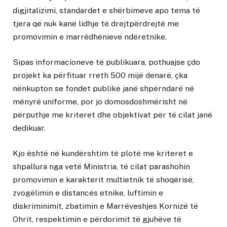
digjitalizimi, standardet e shërbimeve apo tema të
tjera që nuk kanë lidhje të drejtpërdrejtë me
promovimin e marrëdhënieve ndëretnike.
Sipas informacioneve të publikuara, pothuajse çdo
projekt ka përfituar rreth 500 mijë denarë, çka
nënkupton se fondet publike janë shpërndarë në
mënyrë uniforme, por jo domosdoshmërisht në
përputhje me kriteret dhe objektivat për të cilat janë
dedikuar.
Kjo është në kundërshtim të plotë me kriteret e
shpallura nga vetë Ministria, të cilat parashohin
promovimin e karakterit multietnik të shoqërisë,
zvogëlimin e distancës etnike, luftimin e
diskriminimit, zbatimin e Marrëveshjes Kornizë të
Ohrit, respektimin e përdorimit të gjuhëve të