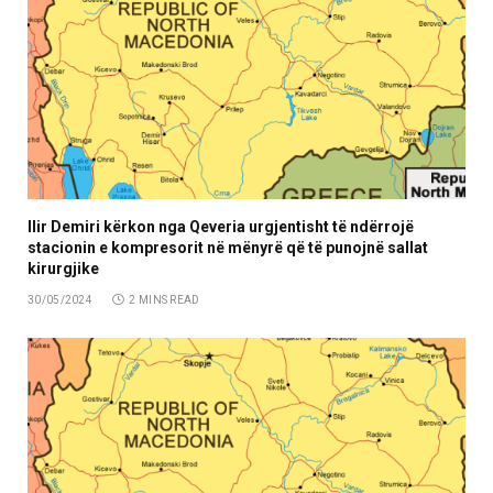
Ilir Demiri kërkon nga Qeveria urgjentisht të ndërrojë
stacionin e kompresorit në mënyrë që të punojnë sallat
kirurgjike
30/05/2024
2 MINS READ