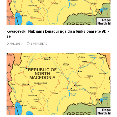
Kovaçevski: Nuk jam i kënaqur nga disa funksionarë të BDI-
së
04/04/2024
2 MINS READ