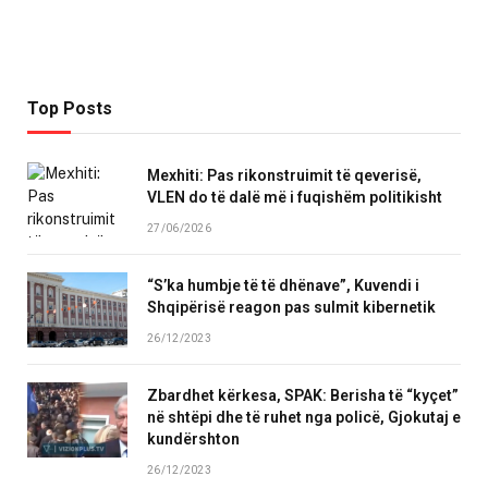
Top Posts
Mexhiti: Pas rikonstruimit të qeverisë,
VLEN do të dalë më i fuqishëm politikisht
27/06/2026
“S’ka humbje të të dhënave”, Kuvendi i
Shqipërisë reagon pas sulmit kibernetik
26/12/2023
Zbardhet kërkesa, SPAK: Berisha të “kyçet”
në shtëpi dhe të ruhet nga policë, Gjokutaj e
kundërshton
26/12/2023