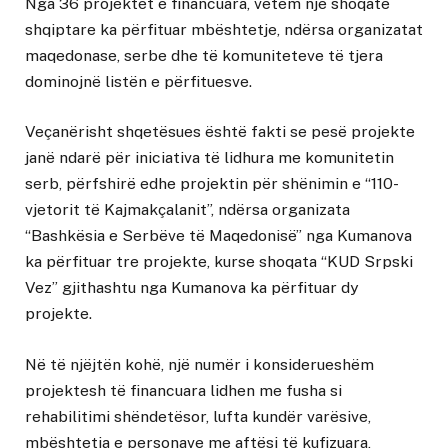
Nga 36 projektet e financuara, vetëm një shoqatë
shqiptare ka përfituar mbështetje, ndërsa organizatat
maqedonase, serbe dhe të komuniteteve të tjera
dominojnë listën e përfituesve.
Veçanërisht shqetësues është fakti se pesë projekte
janë ndarë për iniciativa të lidhura me komunitetin
serb, përfshirë edhe projektin për shënimin e “110-
vjetorit të Kajmakçalanit”, ndërsa organizata
“Bashkësia e Serbëve të Maqedonisë” nga Kumanova
ka përfituar tre projekte, kurse shoqata “KUD Srpski
Vez” gjithashtu nga Kumanova ka përfituar dy
projekte.
Në të njëjtën kohë, një numër i konsiderueshëm
projektesh të financuara lidhen me fusha si
rehabilitimi shëndetësor, lufta kundër varësive,
mbështetja e personave me aftësi të kufizuara,