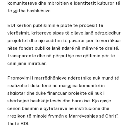
komuniteteve dhe mbrojtjen e identitetit kulturor të
të gjitha bashkësive.
BDI kërkon publikimin e plotë të procesit të
vlerësimit, kritereve sipas të cilave janë përzgjedhur
projektet dhe një auditim të pavarur për të verifikuar
nëse fondet publike janë ndarë në mënyrë të drejtë,
transparente dhe në përputhje me qëllimin për të
cilin janë miratuar.
Promovimi i marrëdhënieve ndëretnike nuk mund të
realizohet duke lënë në margjina komunitetin
shqiptar dhe duke financuar projekte që nuk i
shërbejnë bashkëjetesës dhe barazisë. Kjo qasje
cenon besimin e qytetarëve në institucione dhe
rrezikon të minojë frymën e Marrëveshjes së Ohrit”,
thotë BDI.