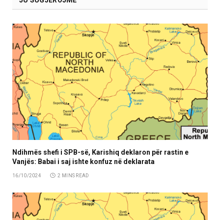
Ndihmës shefi i SPB-së, Karishiq deklaron për rastin e
Vanjës: Babai i saj ishte konfuz në deklarata
16/10/2024
2 MINS READ