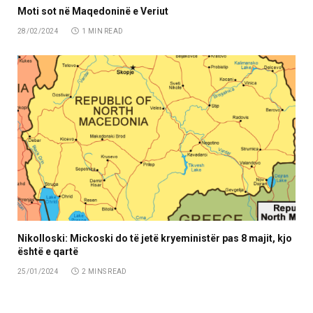
Moti sot në Maqedoninë e Veriut
28/02/2024
1 MIN READ
Nikolloski: Mickoski do të jetë kryeministër pas 8 majit, kjo
është e qartë
25/01/2024
2 MINS READ