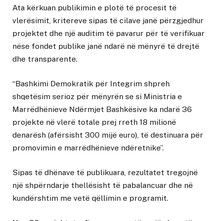
Ata kërkuan publikimin e plotë të procesit të
vlerësimit, kritereve sipas të cilave janë përzgjedhur
projektet dhe një auditim të pavarur për të verifikuar
nëse fondet publike janë ndarë në mënyrë të drejtë
dhe transparente.
“Bashkimi Demokratik për Integrim shpreh
shqetësim serioz për mënyrën se si Ministria e
Marrëdhënieve Ndërmjet Bashkësive ka ndarë 36
projekte në vlerë totale prej rreth 18 milionë
denarësh (afërsisht 300 mijë euro), të destinuara për
promovimin e marrëdhënieve ndëretnike”.
Sipas të dhënave të publikuara, rezultatet tregojnë
një shpërndarje thellësisht të pabalancuar dhe në
kundërshtim me vetë qëllimin e programit.