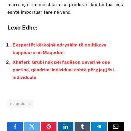
marrë njoftim me shkrim se produkti i kontestuar nuk
është importuar fare në vend.
Lexo Edhe:
Ekspertët kërkojnë ndryshim të politikave
bujqësore në Maqedoni
Xhaferi: Grubi nuk përfaqëson qeverinë ose
partinë, qëndrimi individual është përgjegjësi
individuale
maqedonia
Facebook
Twitter
Pinterest
LinkedIn
Tumblr
Telegram
Email