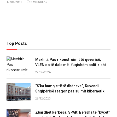
17/03/2024
2 MINS READ
Top Posts
Mexhiti: Pas rikonstruimit të qeverisë,
VLEN do të dalë më i fuqishëm politikisht
27/06/2026
“S’ka humbje të të dhënave”, Kuvendi i
Shqipërisë reagon pas sulmit kibernetik
26/12/2023
Zbardhet kërkesa, SPAK: Berisha të “kyçet”