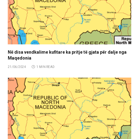
Në disa vendkalime kufitare ka pritje të gjata për dalje nga
Maqedonia
21/06/2024
1 MIN READ