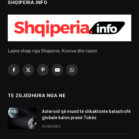
SHQIPERIA.INFO
Lajme shqip nga Shqiperia, Kosova dhe rajoni.
Facebook
X
Pinterest
YouTube
WhatsApp
(Twitter)
TE ZGJEDHURA NGA NE
Asteroid që mund të shkaktonte katastrofë
globale kalon pranë Tokës
25/06/2026