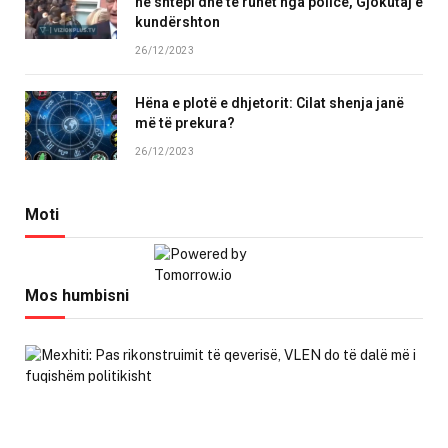
në shtëpi dhe të ruhet nga policë, Gjokutaj e
kundërshton
26/12/2023
Hëna e plotë e dhjetorit: Cilat shenja janë
më të prekura?
26/12/2023
Moti
Mos humbisni