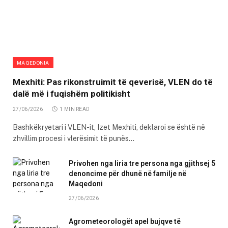
MAQEDONIA
Mexhiti: Pas rikonstruimit të qeverisë, VLEN do të
dalë më i fuqishëm politikisht
27/06/2026
1 MIN READ
Bashkëkryetari i VLEN-it, Izet Mexhiti, deklaroi se është në
zhvillim procesi i vlerësimit të punës…
Privohen nga liria tre persona nga gjithsej 5
denoncime për dhunë në familje në
Maqedoni
27/06/2026
Agrometeorologët apel bujqve të