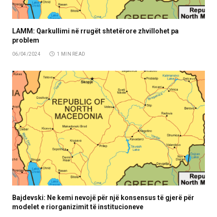
LAMM: Qarkullimi në rrugët shtetërore zhvillohet pa
problem
06/04/2024
1 MIN READ
Bajdevski: Ne kemi nevojë për një konsensus të gjerë për
modelet e riorganizimit të institucioneve