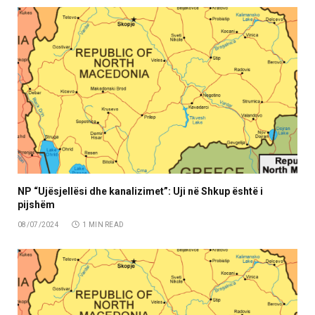
NP “Ujësjellësi dhe kanalizimet”: Uji në Shkup është i
pijshëm
08/07/2024
1 MIN READ