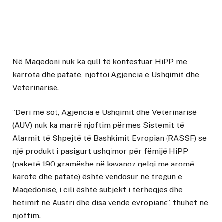
Në Maqedoni nuk ka qull të kontestuar HiPP me
karrota dhe patate, njoftoi Agjencia e Ushqimit dhe
Veterinarisë.
“Deri më sot, Agjencia e Ushqimit dhe Veterinarisë
(AUV) nuk ka marrë njoftim përmes Sistemit të
Alarmit të Shpejtë të Bashkimit Evropian (RASSF) se
një produkt i pasigurt ushqimor për fëmijë HiPP
(paketë 190 gramëshe në kavanoz qelqi me aromë
karote dhe patate) është vendosur në tregun e
Maqedonisë, i cili është subjekt i tërheqjes dhe
hetimit në Austri dhe disa vende evropiane”, thuhet në
njoftim.