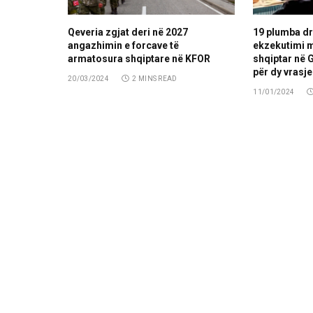
Qeveria zgjat deri në 2027
19 plumba dr
angazhimin e forcave të
ekzekutimi m
armatosura shqiptare në KFOR
shqiptar në G
për dy vrasje
20/03/2024
2 MINS READ
11/01/2024