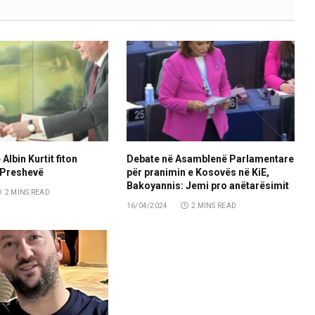
 Albin Kurtit fiton
Debate në Asamblenë Parlamentare
 Preshevë
për pranimin e Kosovës në KiE,
Bakoyannis: Jemi pro anëtarësimit
2 MINS READ
16/04/2024
2 MINS READ