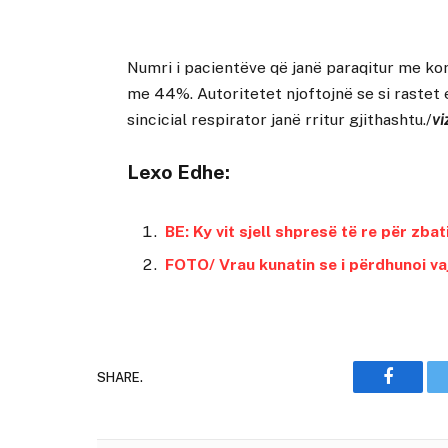
Numri i pacientëve që janë paraqitur me ko
me 44%. Autoritetet njoftojnë se si rastet e
sincicial respirator janë rritur gjithashtu./
vi
Lexo Edhe:
BE: Ky vit sjell shpresë të re për z
FOTO/ Vrau kunatin se i përdhunoi vaj
SHARE.
Faceboo