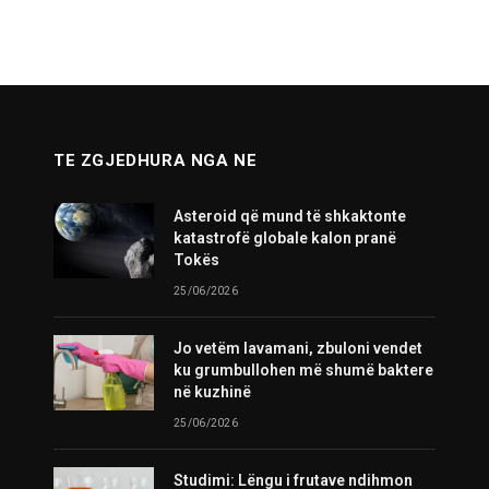
TE ZGJEDHURA NGA NE
Asteroid që mund të shkaktonte
katastrofë globale kalon pranë
Tokës
25/06/2026
Jo vetëm lavamani, zbuloni vendet
ku grumbullohen më shumë baktere
në kuzhinë
25/06/2026
Studimi: Lëngu i frutave ndihmon