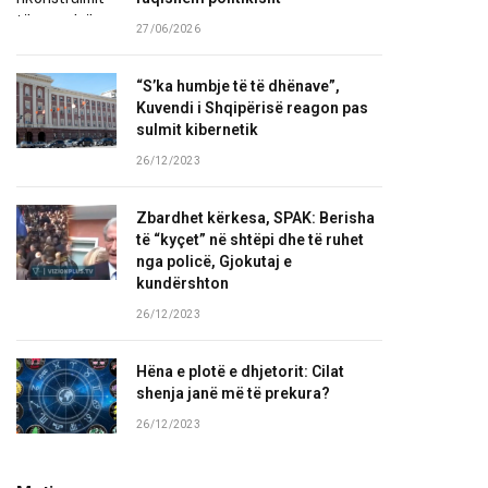
27/06/2026
“S’ka humbje të të dhënave”,
Kuvendi i Shqipërisë reagon pas
sulmit kibernetik
26/12/2023
Zbardhet kërkesa, SPAK: Berisha
të “kyçet” në shtëpi dhe të ruhet
nga policë, Gjokutaj e
kundërshton
26/12/2023
Hëna e plotë e dhjetorit: Cilat
shenja janë më të prekura?
26/12/2023