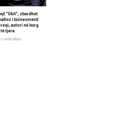
ejt “Okit”, zbardhet
afioz i biznesmenit
reqi, autori në burg
 të tjera
2 MINS READ