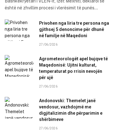
Bashkëkryetari i VLEN-it, Izet Mexhiti, deklaroi se
është në zhvillim procesi i vlerësimit të punës…
Privohen nga liria tre persona nga
gjithsej 5 denoncime për dhunë
në familje në Maqedoni
27/06/2026
Agrometeorologët apel bujqve të
Maqedonisë: Ujitni kulturat,
temperaturat po rrisin nevojën
për ujë
27/06/2026
Andonovski: Themelet janë
vendosur, vazhdojmë me
digjitalizimin dhe përparimin e
shërbimeve
27/06/2026