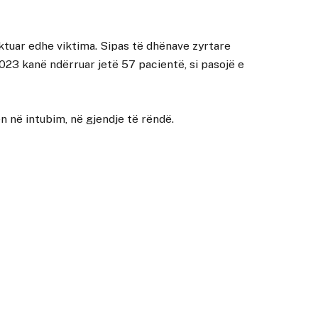
ktuar edhe viktima. Sipas të dhënave zyrtare
023 kanë ndërruar jetë 57 pacientë, si pasojë e
 në intubim, në gjendje të rëndë.