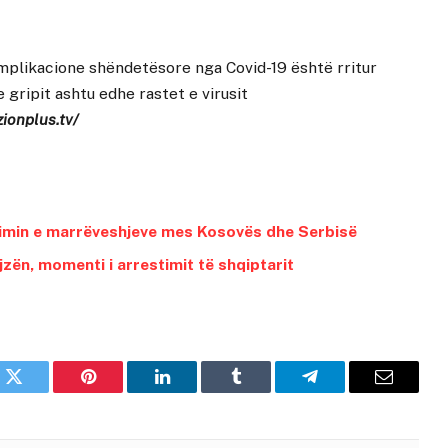
mplikacione shëndetësore nga Covid-19 është rritur
 gripit ashtu edhe rastet e virusit
zionplus.tv/
batimin e marrëveshjeve mes Kosovës dhe Serbisë
zën, momenti i arrestimit të shqiptarit
k
Twitter
Pinterest
LinkedIn
Tumblr
Telegram
Email