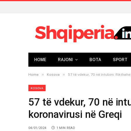
HOME
RAJONI
BOTA
SPORT
»
»
Home
Kosova
57 të vdekur, 70 në intubim: Rikthehe
KOSOVA
57 të vdekur, 70 në int
koronavirusi në Greqi
04/01/2024
1 MIN READ