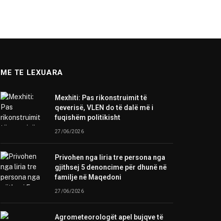
ME TE LEXUARA
Mexhiti: Pas rikonstruimit të
qeverisë, VLEN do të dalë më i
fuqishëm politikisht
27/06/2026
Privohen nga liria tre persona nga
gjithsej 5 denoncime për dhunë në
familje në Maqedoni
27/06/2026
Agrometeorologët apel bujqve të