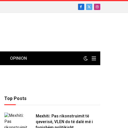
Facebook
X
Instagram
(Twitter)
OPINION
Top Posts
Mexhiti: Pas rikonstruimit të
qeverisë, VLEN do të dalë më i
fuqishëm politikisht