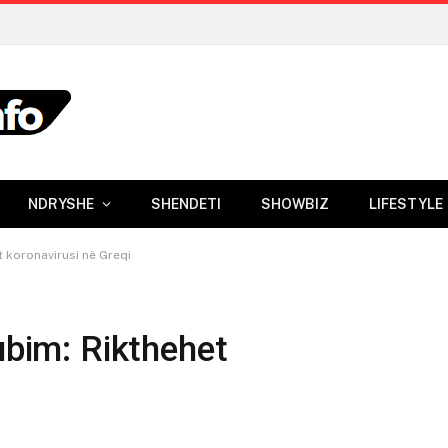
NDRYSHE
SHENDETI
SHOWBIZ
LIFESTYLE
t koronavirusi në Greqi
ubim: Rikthehet