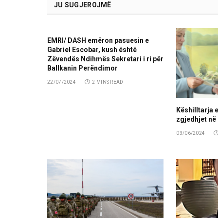
JU SUGJEROJMË
EMRI/ DASH emëron pasuesin e
Gabriel Escobar, kush është
Zëvendës Ndihmës Sekretari i ri për
Ballkanin Perëndimor
22/07/2024
2 MINS READ
Këshilltarja e
zgjedhjet në
03/06/2024