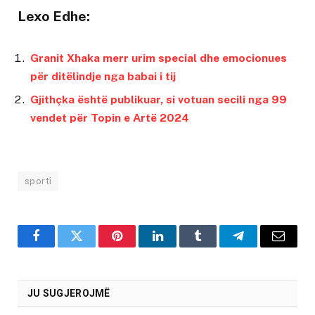
Lexo Edhe:
Granit Xhaka merr urim special dhe emocionues
për ditëlindje nga babai i tij
Gjithçka është publikuar, si votuan secili nga 99
vendet për Topin e Artë 2024
sporti
Facebook
Twitter
Pinterest
LinkedIn
Tumblr
Telegram
Email
JU SUGJEROJMË