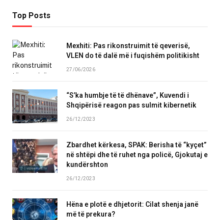
Top Posts
Mexhiti: Pas rikonstruimit të qeverisë,
VLEN do të dalë më i fuqishëm politikisht
27/06/2026
“S’ka humbje të të dhënave”, Kuvendi i
Shqipërisë reagon pas sulmit kibernetik
26/12/2023
Zbardhet kërkesa, SPAK: Berisha të “kyçet”
në shtëpi dhe të ruhet nga policë, Gjokutaj e
kundërshton
26/12/2023
Hëna e plotë e dhjetorit: Cilat shenja janë
më të prekura?