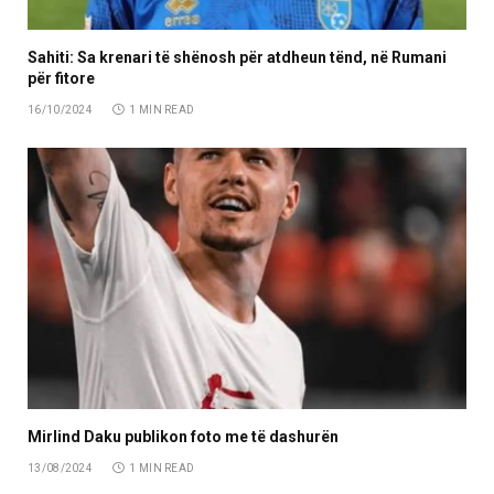
Sahiti: Sa krenari të shënosh për atdheun tënd, në Rumani
për fitore
16/10/2024
1 MIN READ
Mirlind Daku publikon foto me të dashurën
13/08/2024
1 MIN READ