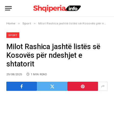
»
»
Home
Sport
Milot Rashica jashtë listës së Kosovës për ndeshjet e shtatorit
SPORT
Milot Rashica jashtë listës së
Kosovës për ndeshjet e
shtatorit
29/08/2025
1 MIN READ