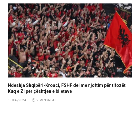
Ndeshja Shqipëri-Kroaci, FSHF del me njoftim për tifozët
Kuq e Zi për çështjen e biletave
19/06/2024
2 MINS READ