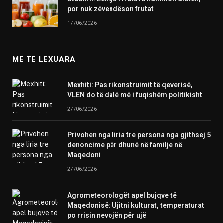
por nuk zëvendëson frutat
17/06/2026
ME TE LEXUARA
Mexhiti: Pas rikonstruimit të qeverisë,
VLEN do të dalë më i fuqishëm politikisht
27/06/2026
Privohen nga liria tre persona nga gjithsej 5
denoncime për dhunë në familje në
Maqedoni
27/06/2026
Agrometeorologët apel bujqve të
Maqedonisë: Ujitni kulturat, temperaturat
po rrisin nevojën për ujë