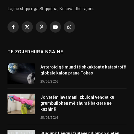
Lajme shqip nga Shqiperia, Kosova dhe rajoni.
Facebook
X
Pinterest
YouTube
WhatsApp
(Twitter)
TE ZGJEDHURA NGA NE
Asteroid që mund të shkaktonte katastrofë
globale kalon pranë Tokës
25/06/2026
Jo vetëm lavamani, zbuloni vendet ku
grumbullohen më shumë baktere në
kuzhinë
25/06/2026
Studimi: Lëngu i frutave ndihmon dietën,