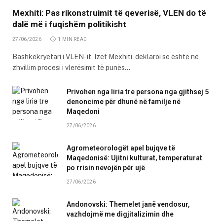
Mexhiti: Pas rikonstruimit të qeverisë, VLEN do të
dalë më i fuqishëm politikisht
27/06/2026
1 MIN READ
Bashkëkryetari i VLEN-it, Izet Mexhiti, deklaroi se është në
zhvillim procesi i vlerësimit të punës…
Privohen nga liria tre persona nga gjithsej 5
denoncime për dhunë në familje në
Maqedoni
27/06/2026
Agrometeorologët apel bujqve të
Maqedonisë: Ujitni kulturat, temperaturat
po rrisin nevojën për ujë
27/06/2026
Andonovski: Themelet janë vendosur,
vazhdojmë me digjitalizimin dhe