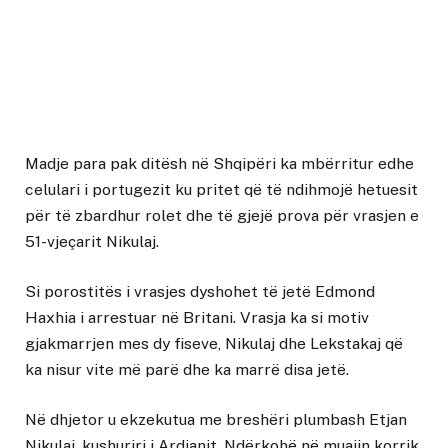
Madje para pak ditësh në Shqipëri ka mbërritur edhe
celulari i portugezit ku pritet që të ndihmojë hetuesit
për të zbardhur rolet dhe të gjejë prova për vrasjen e
51-vjeçarit Nikulaj.
Si porostitës i vrasjes dyshohet të jetë Edmond
Haxhia i arrestuar në Britani. Vrasja ka si motiv
gjakmarrjen mes dy fiseve, Nikulaj dhe Lekstakaj që
ka nisur vite më parë dhe ka marrë disa jetë.
Në dhjetor u ekzekutua me breshëri plumbash Etjan
Nikulaj, kushuriri i Ardianit. Ndërkohë në muajin korrik