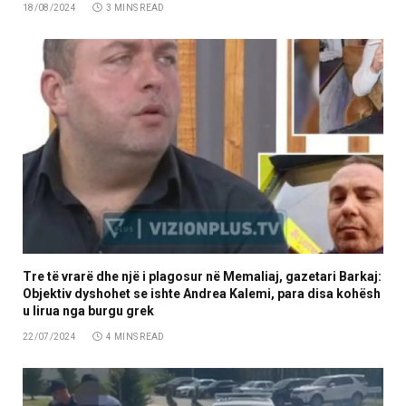
18/08/2024
3 MINS READ
Tre të vrarë dhe një i plagosur në Memaliaj, gazetari Barkaj:
Objektiv dyshohet se ishte Andrea Kalemi, para disa kohësh
u lirua nga burgu grek
22/07/2024
4 MINS READ