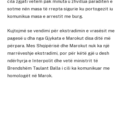
cila zgjati vetëm pak minuta u zhvillua paraditen e
sotme nën masa të rrepta sigurie ku portogezit iu
komunikua masa e arrestit me burg.
Kujtojmë se vendimi për ekstradimin e vrasësit me
pagesë u dha nga Gjykata e Marokut disa ditë më
përpara. Mes Shqipërisë dhe Marokut nuk ka një
marrëveshje ekstradimi, por për këtë gjë u desh
ndërhyrja e Interpolit dhe vetë ministrit të
Brendshëm Taulant Balla i cili ka komunikuar me
homologët në Marok.