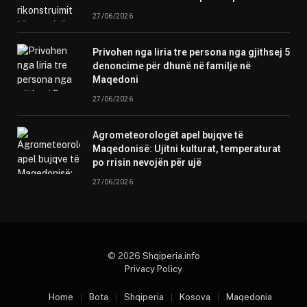
27/06/2026
Privohen nga liria tre persona nga gjithsej 5
denoncime për dhunë në familje në
Maqedoni
27/06/2026
Agrometeorologët apel bujqve të
Maqedonisë: Ujitni kulturat, temperaturat
po rrisin nevojën për ujë
27/06/2026
© 2026
Shqiperia.info
Privacy Policy
Home
Bota
Shqiperia
Kosova
Maqedonia