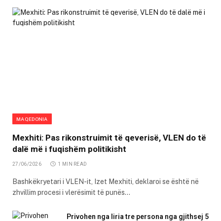
MAQEDONIA
Mexhiti: Pas rikonstruimit të qeverisë, VLEN do të
dalë më i fuqishëm politikisht
27/06/2026
1 MIN READ
Bashkëkryetari i VLEN-it, Izet Mexhiti, deklaroi se është në
zhvillim procesi i vlerësimit të punës…
Privohen nga liria tre persona nga gjithsej 5