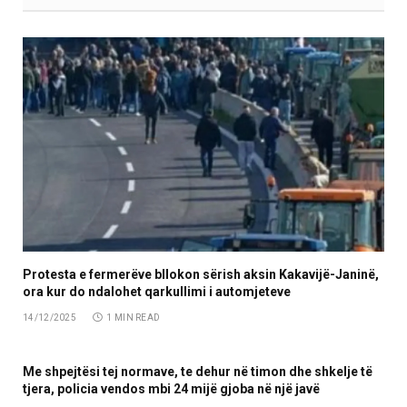
Protesta e fermerëve bllokon sërish aksin Kakavijë-Janinë,
ora kur do ndalohet qarkullimi i automjeteve
14/12/2025
1 MIN READ
Me shpejtësi tej normave, te dehur në timon dhe shkelje të
tjera, policia vendos mbi 24 mijë gjoba në një javë