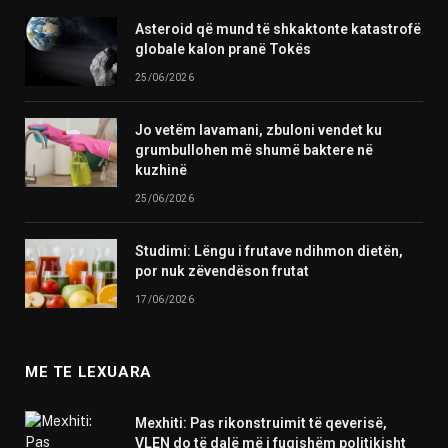
Asteroid që mund të shkaktonte katastrofë
globale kalon pranë Tokës
25/06/2026
Jo vetëm lavamani, zbuloni vendet ku
grumbullohen më shumë baktere në
kuzhinë
25/06/2026
Studimi: Lëngu i frutave ndihmon dietën,
por nuk zëvendëson frutat
17/06/2026
ME TE LEXUARA
Mexhiti: Pas rikonstruimit të qeverisë,
VLEN do të dalë më i fuqishëm politikisht