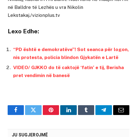
në Balldre të Lezhës u vra Nikolin
Lekstakaj./vizionplus.tv
Lexo Edhe:
“PD është e demokratëve”! Sot seanca për logon,
nis protesta, policia blindon Gjykatën e Lartë
VIDEO/ GJKKO do të caktojë ‘fatin’ e tij, Berisha
pret vendimin në banesë
Facebook
Twitter
Pinterest
LinkedIn
Tumblr
Telegram
Email
JU SUGJEROJMË