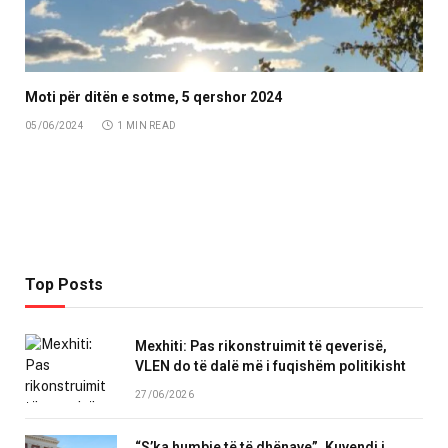
Moti për ditën e sotme, 5 qershor 2024
05/06/2024
1 MIN READ
Top Posts
Mexhiti: Pas rikonstruimit të qeverisë,
VLEN do të dalë më i fuqishëm politikisht
27/06/2026
“S’ka humbje të të dhënave”, Kuvendi i