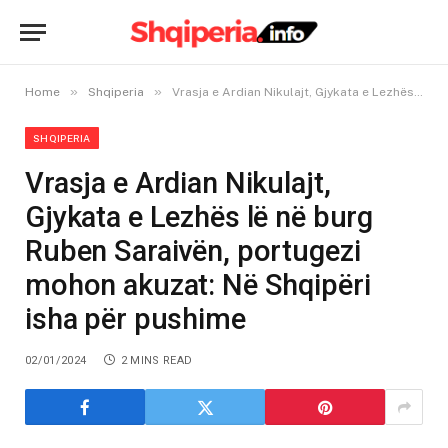
»
»
Home
Shqiperia
Vrasja e Ardian Nikulajt, Gjykata e Lezhës lë në burg Ruben Saraivën, portugezi mohon akuzat: Në Shqipëri isha për pushime
SHQIPERIA
Vrasja e Ardian Nikulajt,
Gjykata e Lezhës lë në burg
Ruben Saraivën, portugezi
mohon akuzat: Në Shqipëri
isha për pushime
02/01/2024
2 MINS READ