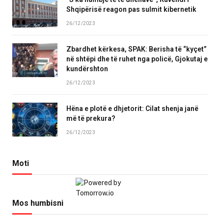
Shqipërisë reagon pas sulmit kibernetik
26/12/2023
Zbardhet kërkesa, SPAK: Berisha të “kyçet”
në shtëpi dhe të ruhet nga policë, Gjokutaj e
kundërshton
26/12/2023
Hëna e plotë e dhjetorit: Cilat shenja janë
më të prekura?
26/12/2023
Moti
Mos humbisni