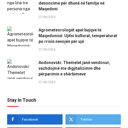
denoncime për dhunë në familje në
Maqedoni
27/06/2026
Agrometeorologët apel bujqve të
Maqedonisë: Ujitni kulturat, temperaturat
po rrisin nevojën për ujë
27/06/2026
Andonovski: Themelet janë vendosur,
vazhdojmë me digjitalizimin dhe
përparimin e shërbimeve
27/06/2026
Stay In Touch
Facebook
Twitter