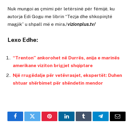
Nuk mungoi as çmimi për letërsinë për fëmijë, ku
autorja Edi Gogu me librin “Tezja dhe shkopinjtë
magjik” u shpall më e mira./
vizionplus.tv/
Lexo Edhe:
“Trenton” ankorohet në Durrës, anija e marinës
amerikane viziton brigjet shqiptare
Një rrugëdalje për vetëvrasjet, ekspertët: Duhen
shtuar shërbimet për shëndetin mendor
Facebook
Twitter
Pinterest
LinkedIn
Tumblr
Telegram
Email