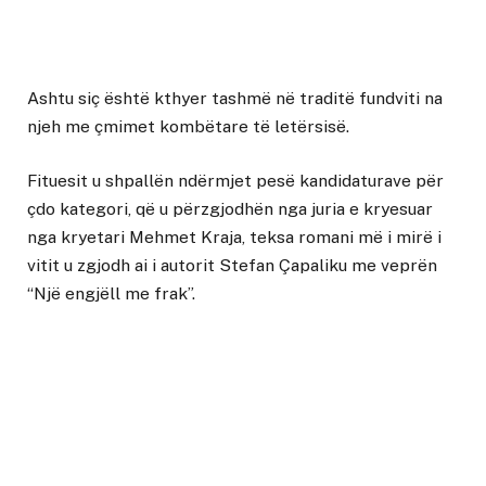
Ashtu siç është kthyer tashmë në traditë fundviti na
njeh me çmimet kombëtare të letërsisë.
Fituesit u shpallën ndërmjet pesë kandidaturave për
çdo kategori, që u përzgjodhën nga juria e kryesuar
nga kryetari Mehmet Kraja, teksa romani më i mirë i
vitit u zgjodh ai i autorit Stefan Çapaliku me veprën
“Një engjëll me frak”.