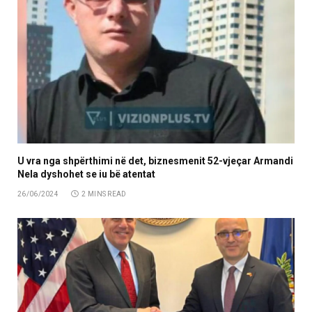
U vra nga shpërthimi në det, biznesmenit 52-vjeçar Armandi
Nela dyshohet se iu bë atentat
26/06/2024
2 MINS READ