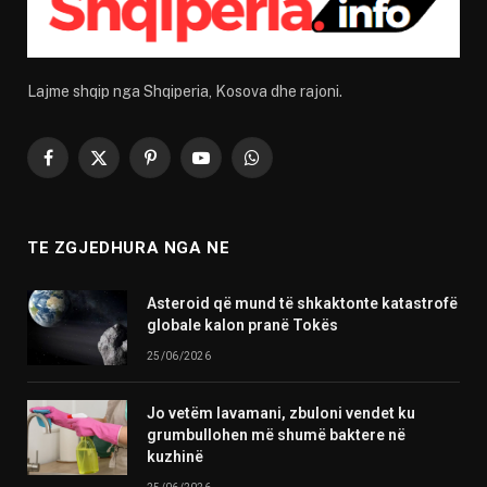
Lajme shqip nga Shqiperia, Kosova dhe rajoni.
Facebook
X
Pinterest
YouTube
WhatsApp
(Twitter)
TE ZGJEDHURA NGA NE
Asteroid që mund të shkaktonte katastrofë
globale kalon pranë Tokës
25/06/2026
Jo vetëm lavamani, zbuloni vendet ku
grumbullohen më shumë baktere në
kuzhinë