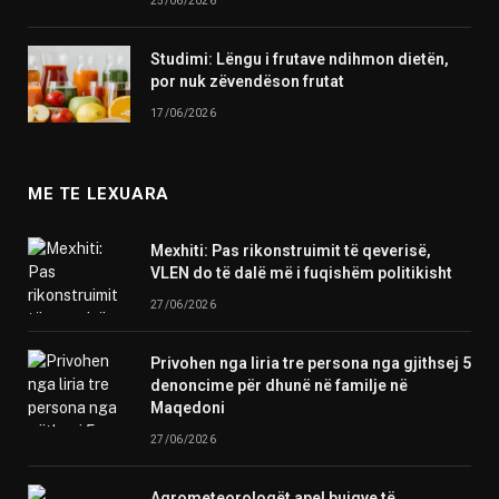
25/06/2026
Studimi: Lëngu i frutave ndihmon dietën,
por nuk zëvendëson frutat
17/06/2026
ME TE LEXUARA
Mexhiti: Pas rikonstruimit të qeverisë,
VLEN do të dalë më i fuqishëm politikisht
27/06/2026
Privohen nga liria tre persona nga gjithsej 5
denoncime për dhunë në familje në
Maqedoni
27/06/2026
Agrometeorologët apel bujqve të