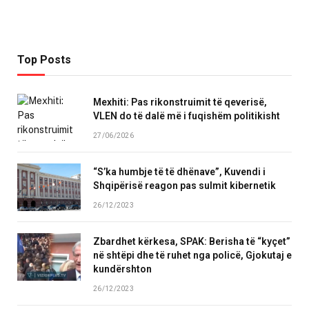
Top Posts
Mexhiti: Pas rikonstruimit të qeverisë,
VLEN do të dalë më i fuqishëm politikisht
27/06/2026
“S’ka humbje të të dhënave”, Kuvendi i
Shqipërisë reagon pas sulmit kibernetik
26/12/2023
Zbardhet kërkesa, SPAK: Berisha të “kyçet”
në shtëpi dhe të ruhet nga policë, Gjokutaj e
kundërshton
26/12/2023