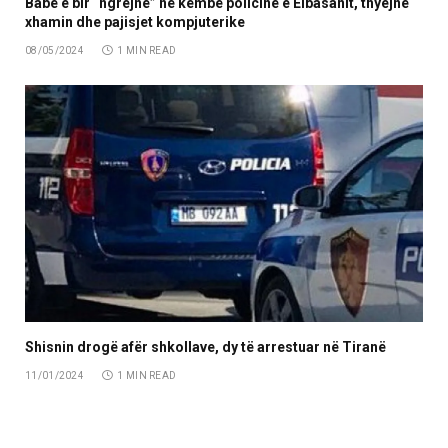
Babë e bir “ngrejnë” në këmbë policinë e Elbasanit, thyejnë
xhamin dhe pajisjet kompjuterike
08/05/2024
1 MIN READ
Shisnin drogë afër shkollave, dy të arrestuar në Tiranë
11/01/2024
1 MIN READ