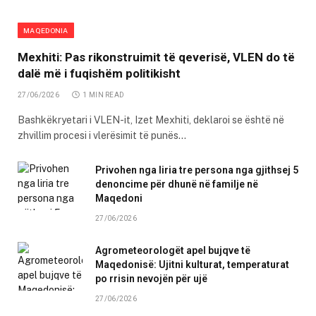
MAQEDONIA
Mexhiti: Pas rikonstruimit të qeverisë, VLEN do të
dalë më i fuqishëm politikisht
27/06/2026
1 MIN READ
Bashkëkryetari i VLEN-it, Izet Mexhiti, deklaroi se është në
zhvillim procesi i vlerësimit të punës…
Privohen nga liria tre persona nga gjithsej 5
denoncime për dhunë në familje në
Maqedoni
27/06/2026
Agrometeorologët apel bujqve të
Maqedonisë: Ujitni kulturat, temperaturat
po rrisin nevojën për ujë
27/06/2026