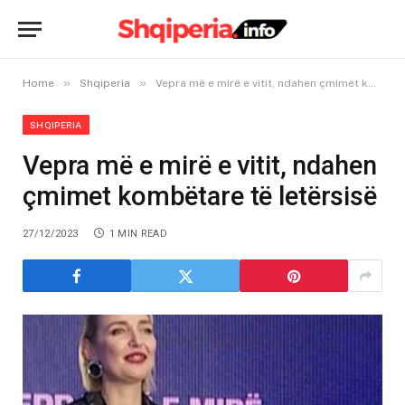
»
»
Home
Shqiperia
Vepra më e mirë e vitit, ndahen çmimet kombëtare të letërsisë
SHQIPERIA
Vepra më e mirë e vitit, ndahen
çmimet kombëtare të letërsisë
27/12/2023
1 MIN READ