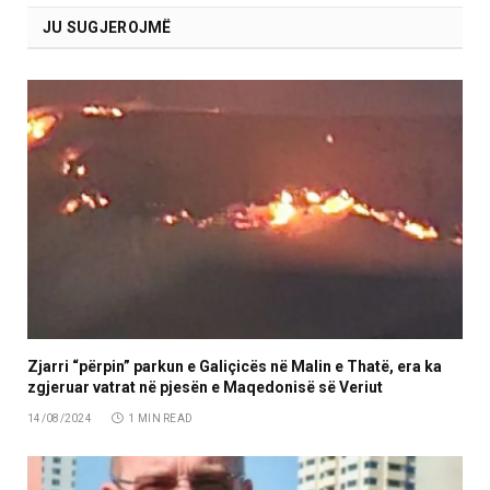
JU SUGJEROJMË
Zjarri “përpin” parkun e Galiçicës në Malin e Thatë, era ka
zgjeruar vatrat në pjesën e Maqedonisë së Veriut
14/08/2024
1 MIN READ