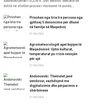
Bashkëkryetari i VLEN-it, Izet Mexhiti, deklaroi se
është në zhvillim procesi i vlerësimit të punës…
Privohen nga liria tre persona nga
gjithsej 5 denoncime për dhunë
në familje në Maqedoni
27/06/2026
Agrometeorologët apel bujqve të
Maqedonisë: Ujitni kulturat,
temperaturat po rrisin nevojën
për ujë
27/06/2026
Andonovski: Themelet janë
vendosur, vazhdojmë me
digjitalizimin dhe përparimin e
shërbimeve
27/06/2026