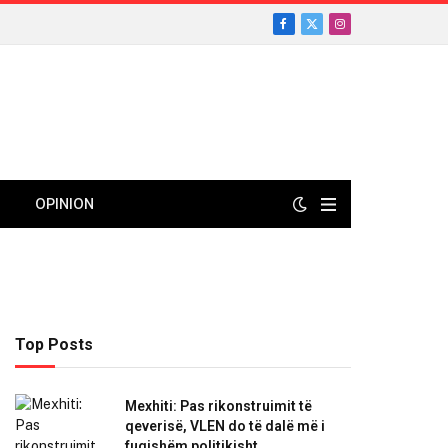
Facebook
X
Instagram
(Twitter)
OPINION
Top Posts
Mexhiti: Pas rikonstruimit të
qeverisë, VLEN do të dalë më i
fuqishëm politikisht