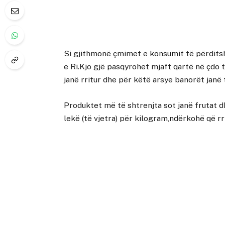
Si gjithmonë çmimet e konsumit të përditsh
e Ri.Kjo gjë pasqyrohet mjaft qartë në çdo 
janë rritur dhe për këtë arsye banorët janë
Produktet më të shtrenjta sot janë frutat d
lekë (të vjetra) për kilogram,ndërkohë që r