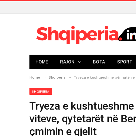
HOME
RAJONI
BOTA
SPORT
»
»
Home
Shqiperia
Tryeza e kushtueshme për natën e nd
SHQIPERIA
Tryeza e kushtueshme p
viteve, qytetarët në Be
çmimin e gjelit