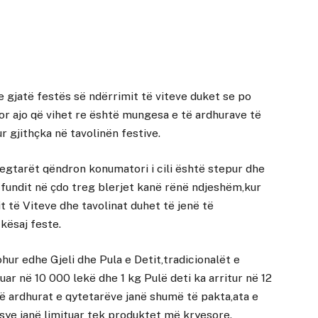
 gjatë festës së ndërrimit të viteve duket se po
por ajo që vihet re është mungesa e të ardhurave të
r gjithçka në tavolinën festive.
egtarët qëndron konumatori i cili është stepur dhe
 fundit në çdo treg blerjet kanë rënë ndjeshëm,kur
 të Viteve dhe tavolinat duhet të jenë të
kësaj feste.
ohur edhe Gjeli dhe Pula e Detit,tradicionalët e
uar në 10 000 lekë dhe 1 kg Pulë deti ka arritur në 12
 të ardhurat e qytetarëve janë shumë të pakta,ata e
sye janë limituar tek produktet më kryesore.