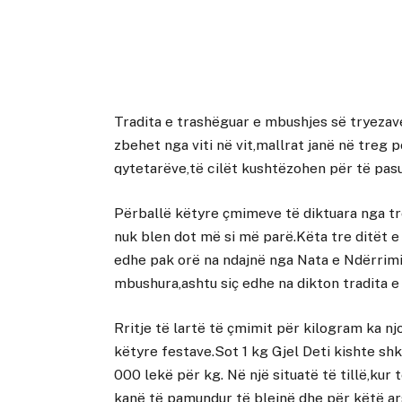
Tradita e trashëguar e mbushjes së tryezave
zbehet nga viti në vit,mallrat janë në treg 
qytetarëve,të cilët kushtëzohen për të pasu
Përballë këtyre çmimeve të diktuara nga tr
nuk blen dot më si më parë.Këta tre ditët e
edhe pak orë na ndajnë nga Nata e Ndërrimit
mbushura,ashtu siç edhe na dikton tradita e 
Rritje të lartë të çmimit për kilogram ka nj
këtyre festave.Sot 1 kg Gjel Deti kishte shk
000 lekë për kg. Në një situatë të tillë,kur
kanë të pamundur të blejnë dhe për këtë ar