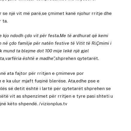
 se një vit më parë,se çmimet kanë njohur rritje dhe
 ta.
e kjo ndodh çdo vit për festa.Me të ardhurat që kemi
në çdo familje për natën festive të Vitit të Ri.Çmimi i
uk mund ta blejme dot 100 mije lekë një gjel
ëta,varfëria është e madhe”,
shprehen qytetarët.
në ata fajtor për rritjen e çmimeve por
 e ka ulur mjaft fuqinë blerëse. Ata,edhe pse e
ulës së detit është i lartë për qytetarët shprehen se
ë vit as shpenzimet për rritjen e tyre pasi shteti u
ejnë këto shpendë. /vizionplus.tv