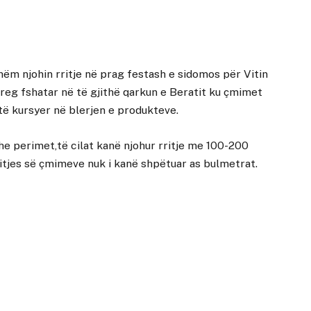
ëm njohin rritje në prag festash e sidomos për Vitin
treg fshatar në të gjithë qarkun e Beratit ku çmimet
 të kursyer në blerjen e produkteve.
he perimet,të cilat kanë njohur rritje me 100-200
ritjes së çmimeve nuk i kanë shpëtuar as bulmetrat.