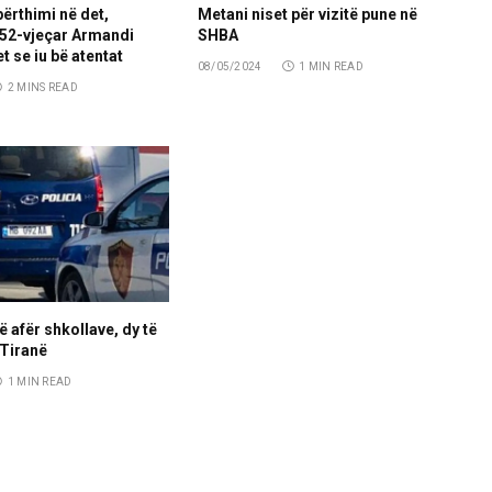
përthimi në det,
Metani niset për vizitë pune në
 52-vjeçar Armandi
SHBA
t se iu bë atentat
08/05/2024
1 MIN READ
2 MINS READ
 afër shkollave, dy të
 Tiranë
1 MIN READ