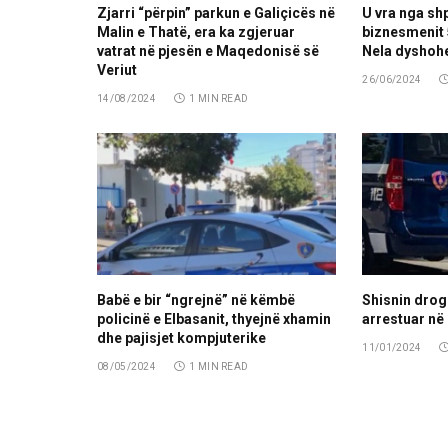
Zjarri “përpin” parkun e Galiçicës në
U vra nga sh
Malin e Thatë, era ka zgjeruar
biznesmenit
vatrat në pjesën e Maqedonisë së
Nela dyshohe
Veriut
26/06/2024
14/08/2024
1 MIN READ
Babë e bir “ngrejnë” në këmbë
Shisnin drogë
policinë e Elbasanit, thyejnë xhamin
arrestuar në
dhe pajisjet kompjuterike
11/01/2024
08/05/2024
1 MIN READ