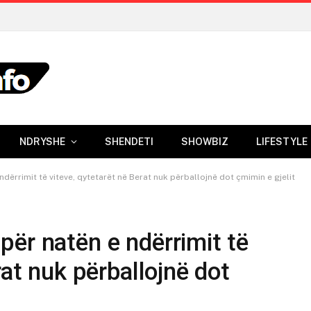
NDRYSHE
SHENDETI
SHOWBIZ
LIFESTYLE
ërrimit të viteve, qytetarët në Berat nuk përballojnë dot çmimin e gjelit
ër natën e ndërrimit të
rat nuk përballojnë dot