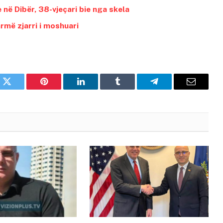
 në Dibër, 38-vjeçari bie nga skela
rmë zjarri i moshuari
k
Twitter
Pinterest
LinkedIn
Tumblr
Telegram
Email