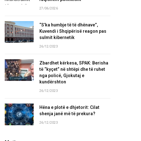
27/06/2026
“S’ka humbje të të dhënave”,
Kuvendi i Shqipërisë reagon pas
sulmit kibernetik
26/12/2023
Zbardhet kërkesa, SPAK: Berisha
të “kyçet” në shtëpi dhe të ruhet
nga policë, Gjokutaj e
kundërshton
26/12/2023
Hëna e plotë e dhjetorit: Cilat
shenja janë më të prekura?
26/12/2023