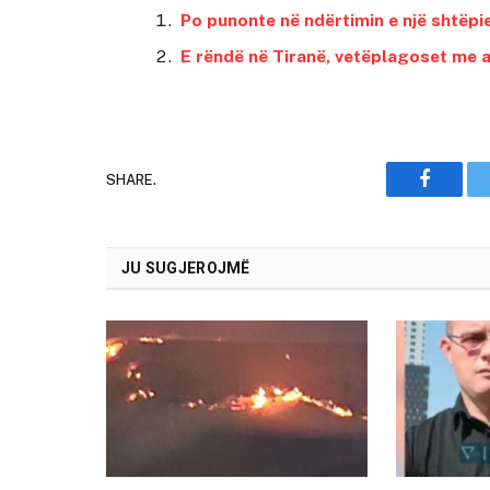
Po punonte në ndërtimin e një shtëpie
E rëndë në Tiranë, vetëplagoset me a
SHARE.
Faceboo
JU SUGJEROJMË