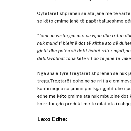
Qytetarët shprehen se ata janë më të varfër
se këto çmime janë të papërballueshme për
“Jemi në varfër,çmimet sa vijnë dhe rriten dh
nuk mund ti blejmë dot të gjitha ato që duhen 
gjelit dhe pulës së detit është rritur mjaft,n
deti.Tavolinat tona këtë vit do të jenë të vak
Nga ana e tyre tregtarët shprehen se nuk ja
tregu.Tregtarët pohojnë se rritja e çmimeve
konfirmojnë se çmimi për kg i gjelit dhe i p
edhe me këto çmime ata nuk mbulojnë dot kët
ka rritur çdo produkt me të cilat ata i ushq
Lexo Edhe: