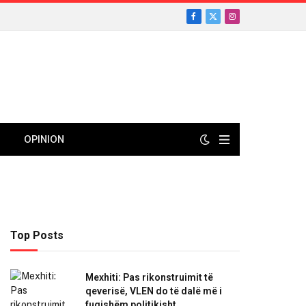
Facebook
X
Instagram
(Twitter)
OPINION
Top Posts
Mexhiti: Pas rikonstruimit të
qeverisë, VLEN do të dalë më i
fuqishëm politikisht