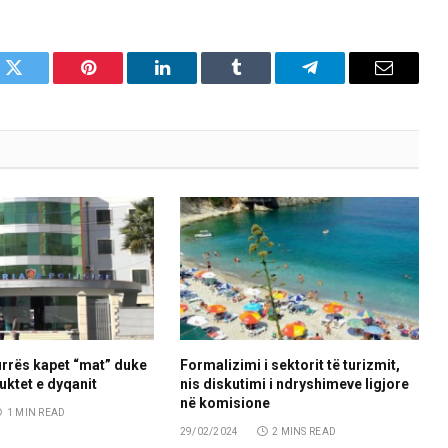
k
Twitter
Pinterest
LinkedIn
Tumblr
Telegram
Email
urrës kapet “mat” duke
Formalizimi i sektorit të turizmit,
uktet e dyqanit
nis diskutimi i ndryshimeve ligjore
në komisione
1 MIN READ
29/02/2024
2 MINS READ