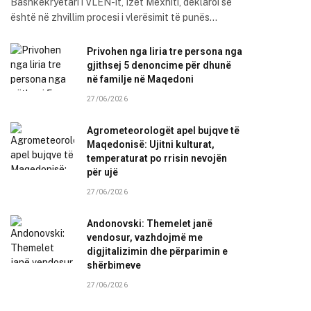
Bashkëkryetari i VLEN-it, Izet Mexhiti, deklaroi se
është në zhvillim procesi i vlerësimit të punës…
Privohen nga liria tre persona nga
gjithsej 5 denoncime për dhunë
në familje në Maqedoni
27/06/2026
Agrometeorologët apel bujqve të
Maqedonisë: Ujitni kulturat,
temperaturat po rrisin nevojën
për ujë
27/06/2026
Andonovski: Themelet janë
vendosur, vazhdojmë me
digjitalizimin dhe përparimin e
shërbimeve
27/06/2026