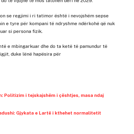
o të vijojnë të mos tatohen deri në 2029.
on se regjimi i ri tatimor është i nevojshëm sepse
imin e tyre për kompani të ndryshme ndërkohë që nuk
ar si persona fizik.
htë e mbingarkuar dhe do ta ketë të pamundur të
igjit, duke lënë hapësira për
 Politizim i tejskajshëm i çështjes, masa ndaj
dushi: Gjykata e Lartë i kthehet normalitetit