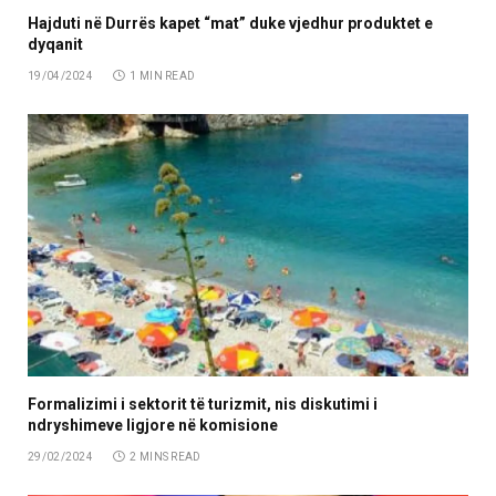
Hajduti në Durrës kapet “mat” duke vjedhur produktet e
dyqanit
19/04/2024
1 MIN READ
Formalizimi i sektorit të turizmit, nis diskutimi i
ndryshimeve ligjore në komisione
29/02/2024
2 MINS READ