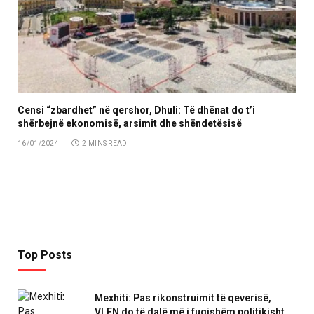
Censi “zbardhet” në qershor, Dhuli: Të dhënat do t’i
shërbejnë ekonomisë, arsimit dhe shëndetësisë
16/01/2024
2 MINS READ
Top Posts
Mexhiti: Pas rikonstruimit të qeverisë,
VLEN do të dalë më i fuqishëm politikisht