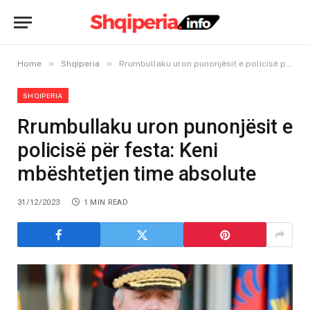
»
»
Home
Shqiperia
Rrumbullaku uron punonjësit e policisë për festa: Keni mbështetjen time absolute
SHQIPERIA
Rrumbullaku uron punonjësit e
policisë për festa: Keni
mbështetjen time absolute
31/12/2023
1 MIN READ