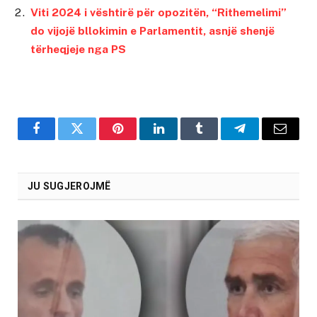
Viti 2024 i vështirë për opozitën, “Rithemelimi”
do vijojë bllokimin e Parlamentit, asnjë shenjë
tërheqjeje nga PS
Facebook
Twitter
Pinterest
LinkedIn
Tumblr
Telegram
Email
JU SUGJEROJMË