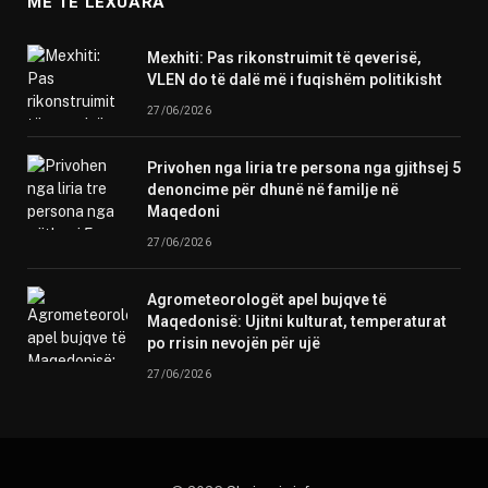
ME TE LEXUARA
Mexhiti: Pas rikonstruimit të qeverisë,
VLEN do të dalë më i fuqishëm politikisht
27/06/2026
Privohen nga liria tre persona nga gjithsej 5
denoncime për dhunë në familje në
Maqedoni
27/06/2026
Agrometeorologët apel bujqve të
Maqedonisë: Ujitni kulturat, temperaturat
po rrisin nevojën për ujë
27/06/2026