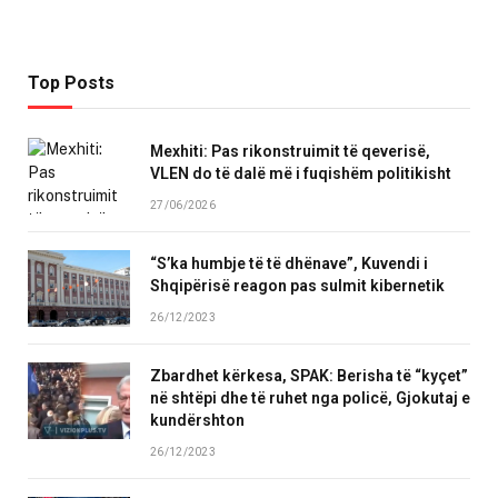
Top Posts
Mexhiti: Pas rikonstruimit të qeverisë,
VLEN do të dalë më i fuqishëm politikisht
27/06/2026
“S’ka humbje të të dhënave”, Kuvendi i
Shqipërisë reagon pas sulmit kibernetik
26/12/2023
Zbardhet kërkesa, SPAK: Berisha të “kyçet”
në shtëpi dhe të ruhet nga policë, Gjokutaj e
kundërshton
26/12/2023