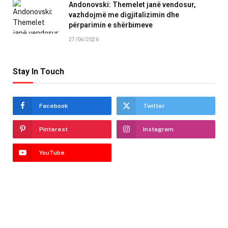
Andonovski: Themelet janë vendosur,
vazhdojmë me digjitalizimin dhe
përparimin e shërbimeve
27/06/2026
Stay In Touch
Facebook
Twitter
Pinterest
Instagram
YouTube