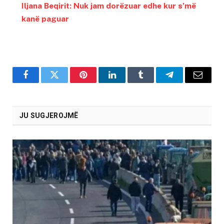
Iljana Beqirit: Nuk jam dorëzuar edhe kur s’më
kanë paguar
Facebook
Twitter
Pinterest
LinkedIn
Tumblr
Telegram
Email
JU SUGJEROJMË