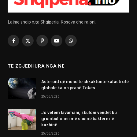
Lajme shqip nga Shqiperia, Kosova dhe rajoni.
Facebook
X
Pinterest
YouTube
WhatsApp
(Twitter)
TE ZGJEDHURA NGA NE
Asteroid që mund të shkaktonte katastrofë
globale kalon pranë Tokës
25/06/2026
Jo vetëm lavamani, zbuloni vendet ku
grumbullohen më shumë baktere në
kuzhinë
25/06/2026