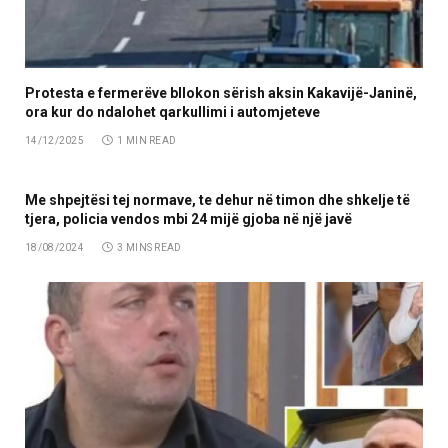
Protesta e fermerëve bllokon sërish aksin Kakavijë-Janinë,
ora kur do ndalohet qarkullimi i automjeteve
14/12/2025
1 MIN READ
Me shpejtësi tej normave, te dehur në timon dhe shkelje të
tjera, policia vendos mbi 24 mijë gjoba në një javë
18/08/2024
3 MINS READ