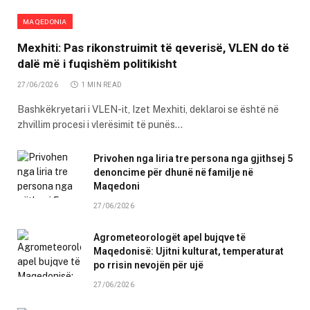
MAQEDONIA
Mexhiti: Pas rikonstruimit të qeverisë, VLEN do të
dalë më i fuqishëm politikisht
27/06/2026
1 MIN READ
Bashkëkryetari i VLEN-it, Izet Mexhiti, deklaroi se është në
zhvillim procesi i vlerësimit të punës…
Privohen nga liria tre persona nga gjithsej 5
denoncime për dhunë në familje në
Maqedoni
27/06/2026
Agrometeorologët apel bujqve të
Maqedonisë: Ujitni kulturat, temperaturat
po rrisin nevojën për ujë
27/06/2026