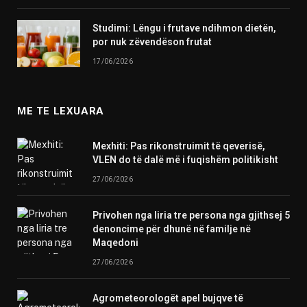
Studimi: Lëngu i frutave ndihmon dietën,
por nuk zëvendëson frutat
17/06/2026
ME TE LEXUARA
Mexhiti: Pas rikonstruimit të qeverisë,
VLEN do të dalë më i fuqishëm politikisht
27/06/2026
Privohen nga liria tre persona nga gjithsej 5
denoncime për dhunë në familje në
Maqedoni
27/06/2026
Agrometeorologët apel bujqve të