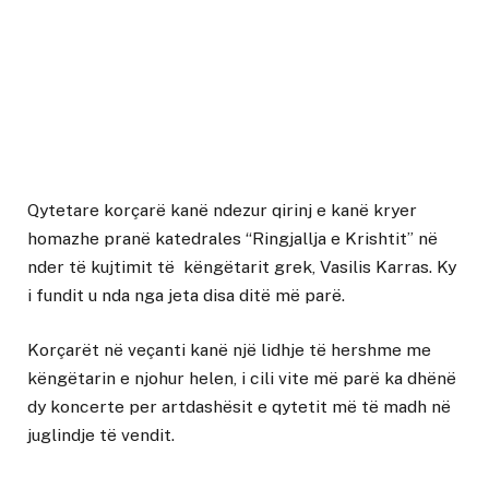
Qytetare korçarë kanë ndezur qirinj e kanë kryer
homazhe pranë katedrales “Ringjallja e Krishtit” në
nder të kujtimit të këngëtarit grek, Vasilis Karras. Ky
i fundit u nda nga jeta disa ditë më parë.
Korçarët në veçanti kanë një lidhje të hershme me
këngëtarin e njohur helen, i cili vite më parë ka dhënë
dy koncerte per artdashësit e qytetit më të madh në
juglindje të vendit.