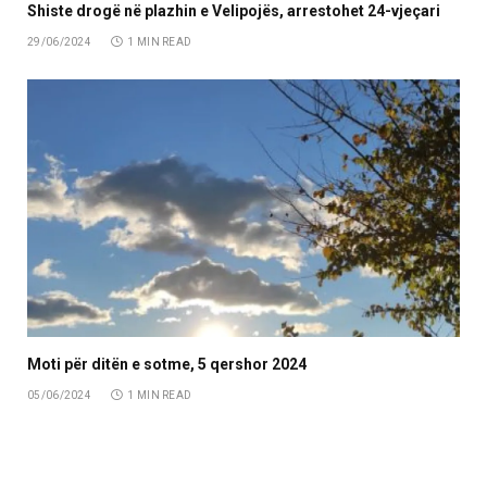
Shiste drogë në plazhin e Velipojës, arrestohet 24-vjeçari
29/06/2024
1 MIN READ
Moti për ditën e sotme, 5 qershor 2024
05/06/2024
1 MIN READ