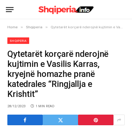
»
»
Home
Shqiperia
Qytetarët korçarë nderojnë kujtimin e Vasilis Karras, kryejnë homazhe pranë katedrales “Ringjallja e Krishtit”
SHQIPERIA
Qytetarët korçarë nderojnë
kujtimin e Vasilis Karras,
kryejnë homazhe pranë
katedrales “Ringjallja e
Krishtit”
28/12/2023
1 MIN READ