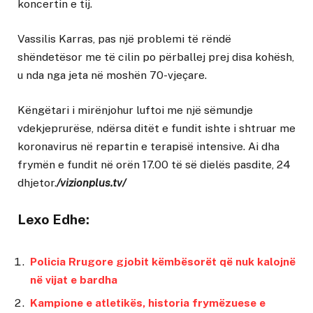
koncertin e tij.
Vassilis Karras, pas një problemi të rëndë
shëndetësor me të cilin po përballej prej disa kohësh,
u nda nga jeta në moshën 70-vjeçare.
Këngëtari i mirënjohur luftoi me një sëmundje
vdekjeprurëse, ndërsa ditët e fundit ishte i shtruar me
koronavirus në repartin e terapisë intensive. Ai dha
frymën e fundit në orën 17.00 të së dielës pasdite, 24
dhjetor.
/vizionplus.tv/
Lexo Edhe:
Policia Rrugore gjobit këmbësorët që nuk kalojnë
në vijat e bardha
Kampione e atletikës, historia frymëzuese e