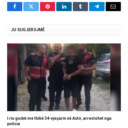
Facebook
Twitter
Pinterest
LinkedIn
Tumblr
Telegram
Email
JU SUGJEROJMË
I riu godet me thikë 34-vjeçarin në Astir, arrestohet nga
policia