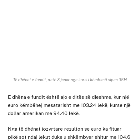
Të dhënat e fundit, datë 3 janar nga kursi i këmbimit sipas BSH
E dhëna e fundit është ajo e ditës së djeshme, kur një
euro këmbëhej mesatarisht me 103.24 lekë, kurse një
dollar amerikan me 94.40 lekë.
Nga të dhënat jozyrtare rezulton se euro ka fituar
pikë sot ndaj lekut duke u shkëmbyer shitur me 104.6