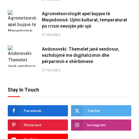
Agrometeorologët apel bujqve të
Maqedonisë: Ujitni kulturat, temperaturat
po rrisin nevojën për ujë
27/06/2026
Andonovski: Themelet janë vendosur,
vazhdojmë me digjitalizimin dhe
përparimin e shërbimeve
27/06/2026
Stay In Touch
Facebook
Twitter
Pinterest
Instagram