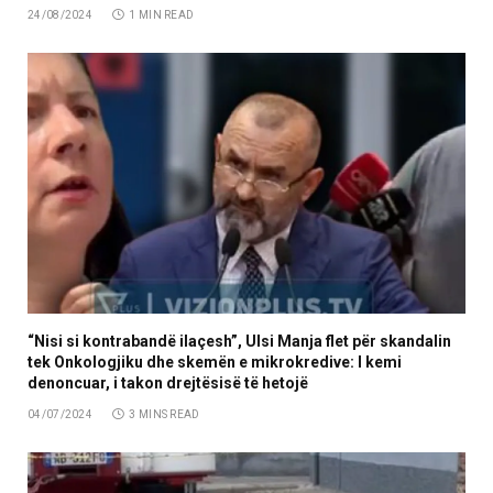
24/08/2024
1 MIN READ
“Nisi si kontrabandë ilaçesh”, Ulsi Manja flet për skandalin
tek Onkologjiku dhe skemën e mikrokredive: I kemi
denoncuar, i takon drejtësisë të hetojë
04/07/2024
3 MINS READ