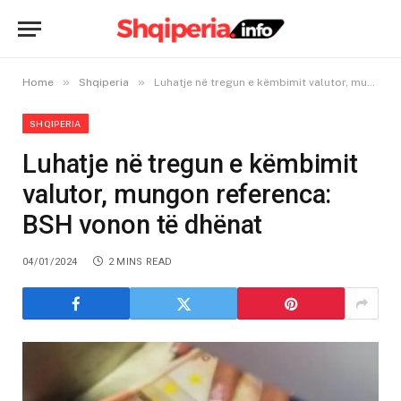
»
»
Home
Shqiperia
Luhatje në tregun e këmbimit valutor, mungon referenca: BSH vonon të dhënat
SHQIPERIA
Luhatje në tregun e këmbimit
valutor, mungon referenca:
BSH vonon të dhënat
04/01/2024
2 MINS READ