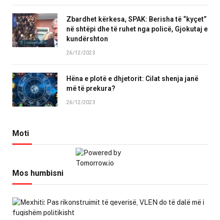
Zbardhet kërkesa, SPAK: Berisha të “kyçet”
në shtëpi dhe të ruhet nga policë, Gjokutaj e
kundërshton
26/12/2023
Hëna e plotë e dhjetorit: Cilat shenja janë
më të prekura?
26/12/2023
Moti
Mos humbisni