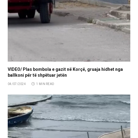
VIDEO/ Plas bombola e gazit në Korçë, gruaja hidhet nga
ballkoni për të shpëtuar jetën
04/07/2024
1 MIN READ