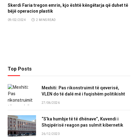
Skerdi Faria tregon emrin, kjo është këngëtarja që duhet të
bëjë operacion plastik
09/02/2024
2 MINS READ
Top Posts
Mexhiti: Pas rikonstruimit të qeverisë,
VLEN do të dalë më i fuqishëm politikisht
27/06/2026
“S’ka humbje të të dhënave”, Kuvendi i
Shqipërisë reagon pas sulmit kibernetik
26/12/2023