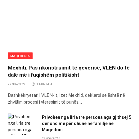
MAQEDONIA
Mexhiti: Pas rikonstruimit të qeverisë, VLEN do të
dalë më i fuqishëm politikisht
27/06/2026
1 MIN READ
Bashkëkryetari i VLEN-it, Izet Mexhiti, deklaroi se është në
zhvillim procesi i vlerësimit të punës…
Privohen nga liria tre persona nga gjithsej 5
denoncime për dhunë në familje në
Maqedoni
27/06/2026