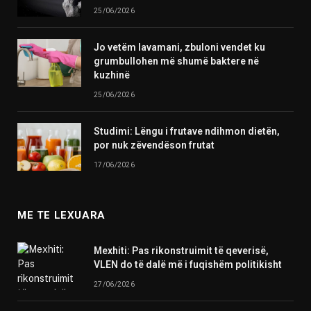
25/06/2026
Jo vetëm lavamani, zbuloni vendet ku
grumbullohen më shumë baktere në
kuzhinë
25/06/2026
Studimi: Lëngu i frutave ndihmon dietën,
por nuk zëvendëson frutat
17/06/2026
ME TE LEXUARA
Mexhiti: Pas rikonstruimit të qeverisë,
VLEN do të dalë më i fuqishëm politikisht
27/06/2026