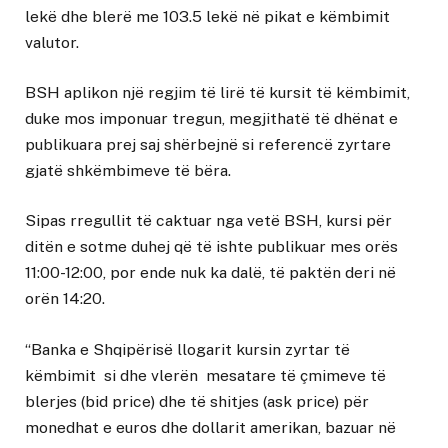
lekë dhe blerë me 103.5 lekë në pikat e këmbimit
valutor.
BSH aplikon një regjim të lirë të kursit të këmbimit,
duke mos imponuar tregun, megjithatë të dhënat e
publikuara prej saj shërbejnë si referencë zyrtare
gjatë shkëmbimeve të bëra.
Sipas rregullit të caktuar nga vetë BSH, kursi për
ditën e sotme duhej që të ishte publikuar mes orës
11:00-12:00, por ende nuk ka dalë, të paktën deri në
orën 14:20.
“Banka e Shqipërisë llogarit kursin zyrtar të
këmbimit si dhe vlerën mesatare të çmimeve të
blerjes (bid price) dhe të shitjes (ask price) për
monedhat e euros dhe dollarit amerikan, bazuar në