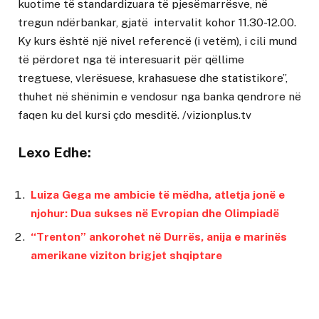
kuotime të standardizuara të pjesëmarrësve, në
tregun ndërbankar, gjatë intervalit kohor 11.30-12.00.
Ky kurs është një nivel referencë (i vetëm), i cili mund
të përdoret nga të interesuarit për qëllime
tregtuese, vlerësuese, krahasuese dhe statistikore”,
thuhet në shënimin e vendosur nga banka qendrore në
faqen ku del kursi çdo mesditë. /vizionplus.tv
Lexo Edhe:
Luiza Gega me ambicie të mëdha, atletja jonë e
njohur: Dua sukses në Evropian dhe Olimpiadë
“Trenton” ankorohet në Durrës, anija e marinës
amerikane viziton brigjet shqiptare