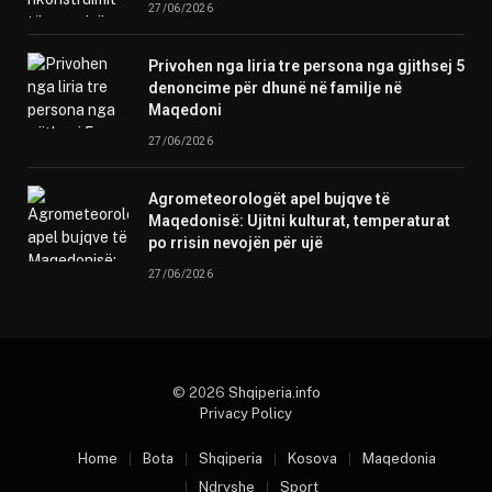
27/06/2026
Privohen nga liria tre persona nga gjithsej 5
denoncime për dhunë në familje në
Maqedoni
27/06/2026
Agrometeorologët apel bujqve të
Maqedonisë: Ujitni kulturat, temperaturat
po rrisin nevojën për ujë
27/06/2026
© 2026
Shqiperia.info
Privacy Policy
Home
Bota
Shqiperia
Kosova
Maqedonia
Ndryshe
Sport