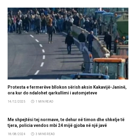
Protesta e fermerëve bllokon sërish aksin Kakavijë-Janinë,
ora kur do ndalohet qarkullimi i automjeteve
14/12/2025
1 MIN READ
Me shpejtësi tej normave, te dehur në timon dhe shkelje të
tjera, policia vendos mbi 24 mijë gjoba në një javë
18/08/2024
3 MINS READ