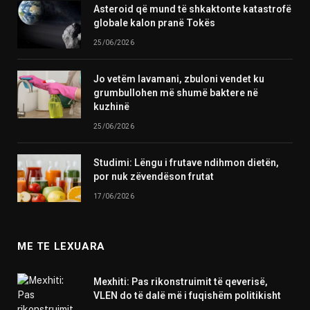
Asteroid që mund të shkaktonte katastrofë
globale kalon pranë Tokës
25/06/2026
Jo vetëm lavamani, zbuloni vendet ku
grumbullohen më shumë baktere në
kuzhinë
25/06/2026
Studimi: Lëngu i frutave ndihmon dietën,
por nuk zëvendëson frutat
17/06/2026
ME TE LEXUARA
Mexhiti: Pas rikonstruimit të qeverisë,
VLEN do të dalë më i fuqishëm politikisht