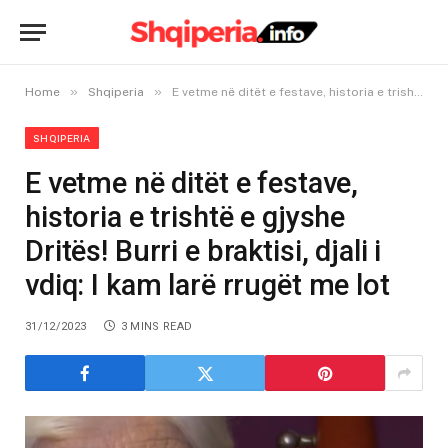
»
»
Home
Shqiperia
E vetme në ditët e festave, historia e trishtë e gjyshe Dritës! Burri e braktisi, djali i vdiq: I kam larë rrugët me lot
SHQIPERIA
E vetme në ditët e festave,
historia e trishtë e gjyshe
Dritës! Burri e braktisi, djali i
vdiq: I kam larë rrugët me lot
31/12/2023
3 MINS READ