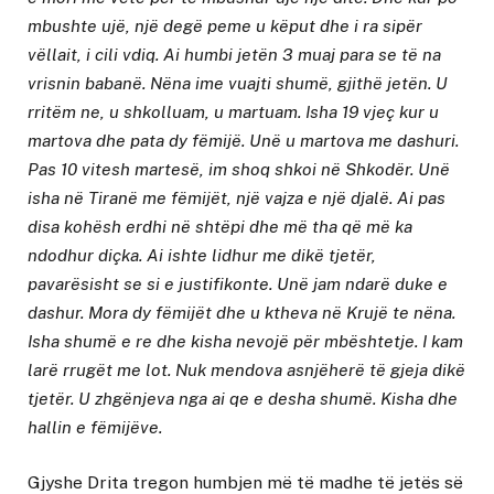
mbushte ujë, një degë peme u këput dhe i ra sipër
vëllait, i cili vdiq. Ai humbi jetën 3 muaj para se të na
vrisnin babanë. Nëna ime vuajti shumë, gjithë jetën. U
rritëm ne, u shkolluam, u martuam. Isha 19 vjeç kur u
martova dhe pata dy fëmijë. Unë u martova me dashuri.
Pas 10 vitesh martesë, im shoq shkoi në Shkodër. Unë
isha në Tiranë me fëmijët, një vajza e një djalë. Ai pas
disa kohësh erdhi në shtëpi dhe më tha që më ka
ndodhur diçka. Ai ishte lidhur me dikë tjetër,
pavarësisht se si e justifikonte. Unë jam ndarë duke e
dashur. Mora dy fëmijët dhe u ktheva në Krujë te nëna.
Isha shumë e re dhe kisha nevojë për mbështetje. I kam
larë rrugët me lot. Nuk mendova asnjëherë të gjeja dikë
tjetër. U zhgënjeva nga ai qe e desha shumë. Kisha dhe
hallin e fëmijëve.
Gjyshe Drita tregon humbjen më të madhe të jetës së