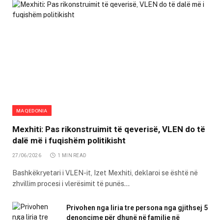
MAQEDONIA
Mexhiti: Pas rikonstruimit të qeverisë, VLEN do të
dalë më i fuqishëm politikisht
27/06/2026
1 MIN READ
Bashkëkryetari i VLEN-it, Izet Mexhiti, deklaroi se është në
zhvillim procesi i vlerësimit të punës…
Privohen nga liria tre persona nga gjithsej 5
denoncime për dhunë në familje në