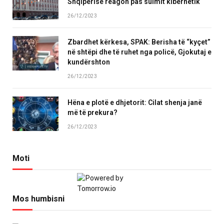
Shqipërisë reagon pas sulmit kibernetik
26/12/2023
Zbardhet kërkesa, SPAK: Berisha të “kyçet”
në shtëpi dhe të ruhet nga policë, Gjokutaj e
kundërshton
26/12/2023
Hëna e plotë e dhjetorit: Cilat shenja janë
më të prekura?
26/12/2023
Moti
Mos humbisni