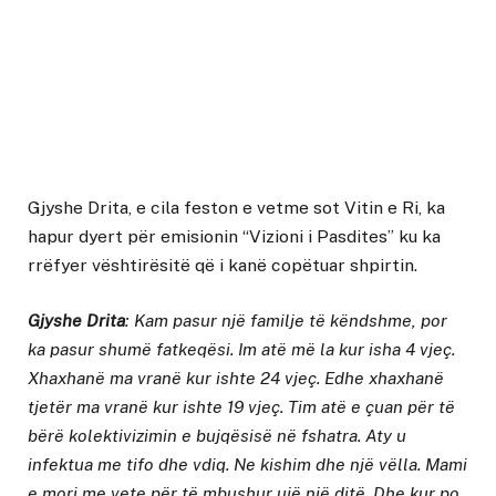
Gjyshe Drita, e cila feston e vetme sot Vitin e Ri, ka
hapur dyert për emisionin “Vizioni i Pasdites” ku ka
rrëfyer vështirësitë që i kanë copëtuar shpirtin.
Gjyshe Drita
: Kam pasur një familje të këndshme, por
ka pasur shumë fatkeqësi. Im atë më la kur isha 4 vjeç.
Xhaxhanë ma vranë kur ishte 24 vjeç. Edhe xhaxhanë
tjetër ma vranë kur ishte 19 vjeç. Tim atë e çuan për të
bërë kolektivizimin e bujqësisë në fshatra. Aty u
infektua me tifo dhe vdiq. Ne kishim dhe një vëlla. Mami
e mori me vete për të mbushur ujë një ditë. Dhe kur po