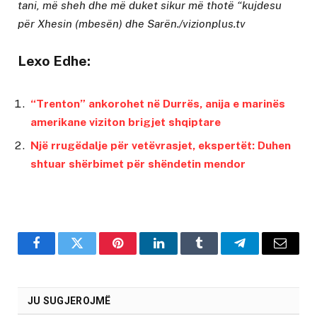
tani, më sheh dhe më duket sikur më thotë “kujdesu
për Xhesin (mbesën) dhe Sarën./vizionplus.tv
Lexo Edhe:
“Trenton” ankorohet në Durrës, anija e marinës
amerikane viziton brigjet shqiptare
Një rrugëdalje për vetëvrasjet, ekspertët: Duhen
shtuar shërbimet për shëndetin mendor
Facebook
Twitter
Pinterest
LinkedIn
Tumblr
Telegram
Email
JU SUGJEROJMË