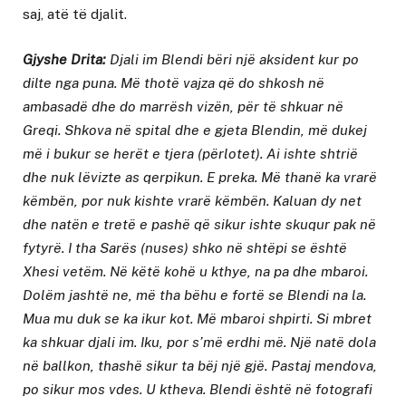
saj, atë të djalit.
Gjyshe Drita:
Djali im Blendi bëri një aksident kur po
dilte nga puna. Më thotë vajza që do shkosh në
ambasadë dhe do marrësh vizën, për të shkuar në
Greqi. Shkova në spital dhe e gjeta Blendin, më dukej
më i bukur se herët e tjera (përlotet). Ai ishte shtrië
dhe nuk lëvizte as qerpikun. E preka. Më thanë ka vrarë
këmbën, por nuk kishte vrarë këmbën. Kaluan dy net
dhe natën e tretë e pashë që sikur ishte skuqur pak në
fytyrë. I tha Sarës (nuses) shko në shtëpi se është
Xhesi vetëm. Në këtë kohë u kthye, na pa dhe mbaroi.
Dolëm jashtë ne, më tha bëhu e fortë se Blendi na la.
Mua mu duk se ka ikur kot. Më mbaroi shpirti. Si mbret
ka shkuar djali im. Iku, por s’më erdhi më. Një natë dola
në ballkon, thashë sikur ta bëj një gjë. Pastaj mendova,
po sikur mos vdes. U ktheva. Blendi është në fotografi