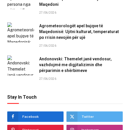
Maqedoni
27/06/2026
Agrometeorologët apel bujqve të
Maqedonisë: Ujitni kulturat, temperaturat
po rrisin nevojën për ujë
27/06/2026
Andonovski: Themelet janë vendosur,
vazhdojmë me digjitalizimin dhe
përparimin e shërbimeve
27/06/2026
Stay In Touch
Facebook
Twitter