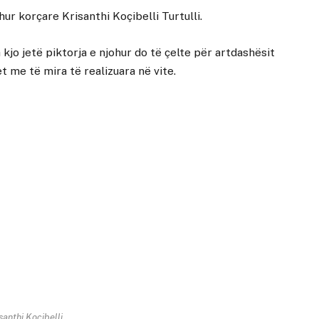
ur korçare Krisanthi Koçibelli Turtulli.
jo jetë piktorja e njohur do të çelte për artdashësit
 me të mira të realizuara në vite.
santhi Koçibelli