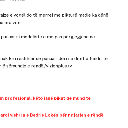
ë vajzë e vogël do të merrej me pikturë madje ka qënë
ë ato vite.
 punuar si modeliste e me pas përgjegjëse në
uk ka rreshtuar së punuari deri në ditët e fundit të
një sëmundje e rëndë./vizionplus.tv
rim profesional, këto janë pikat që mund të
aroi vjehrra e Bedrie Lokës për ngjarjen e rëndë