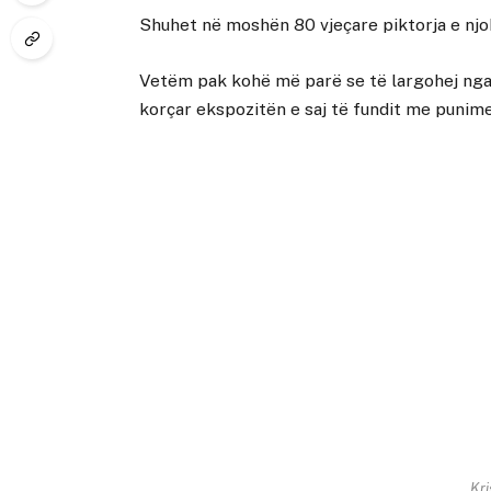
Shuhet në moshën 80 vjeçare piktorja e njoh
Vetëm pak kohë më parë se të largohej nga k
korçar ekspozitën e saj të fundit me punimet
Kri