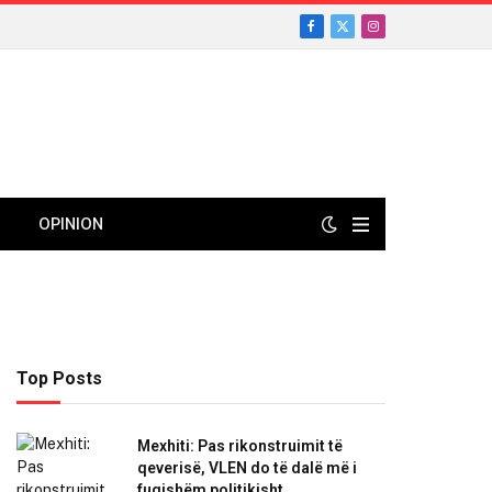
Facebook
X
Instagram
(Twitter)
OPINION
Top Posts
Mexhiti: Pas rikonstruimit të
qeverisë, VLEN do të dalë më i
fuqishëm politikisht