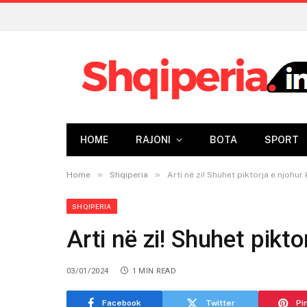
HOME
RAJONI
BOTA
SPORT
»
»
Home
Shqiperia
Arti në zi! Shuhet piktorja e njohur
SHQIPERIA
Arti në zi! Shuhet pikto
03/01/2024
1 MIN READ
Facebook
Twitter
Pi