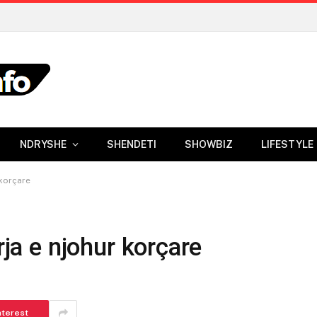
NDRYSHE
SHENDETI
SHOWBIZ
LIFESTYLE
 korçare
rja e njohur korçare
nterest