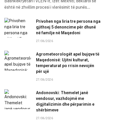
Bashkëkryetari i VLEN-it, Izet Mexhiti, deklaroi se
është në zhvillim procesi i vlerësimit të punës…
Privohen nga liria tre persona nga
gjithsej 5 denoncime për dhunë
në familje në Maqedoni
27/06/2026
Agrometeorologët apel bujqve të
Maqedonisë: Ujitni kulturat,
temperaturat po rrisin nevojën
për ujë
27/06/2026
Andonovski: Themelet janë
vendosur, vazhdojmë me
digjitalizimin dhe përparimin e
shërbimeve
27/06/2026