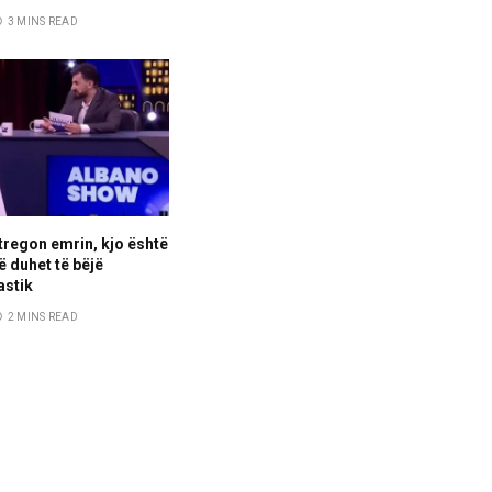
3 MINS READ
 tregon emrin, kjo është
ë duhet të bëjë
astik
2 MINS READ