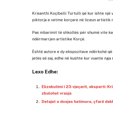
Krisanthi Koçibelli Turtulli që kur ishte nj
piktorja e vetme korçare në liceun artistik n
Pas mbarimit të shkollës për shumë vite ka
ndërmarrjen artistike Korçë.
Është autore e dy ekspozitave ndërkohë që n
jetës së saj, edhe në kushte kur vuante nga 
Lexo Edhe:
Ekzekutimi i 23-vjeçarit, eksperti: K
zbulohet vrasja
Detajet e dosjes hetimore, çfarë dekl