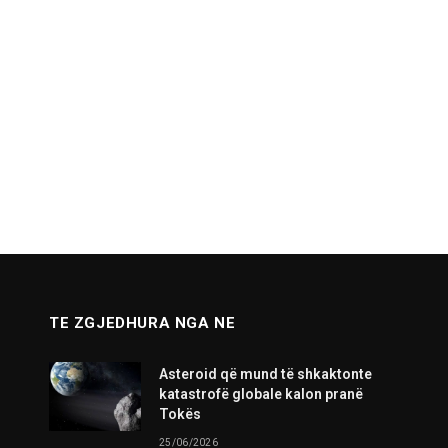
TE ZGJEDHURA NGA NE
Asteroid që mund të shkaktonte
katastrofë globale kalon pranë
Tokës
25/06/2026