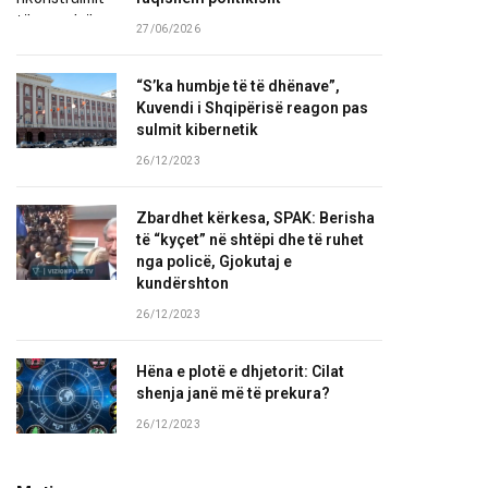
27/06/2026
“S’ka humbje të të dhënave”,
Kuvendi i Shqipërisë reagon pas
sulmit kibernetik
26/12/2023
Zbardhet kërkesa, SPAK: Berisha
të “kyçet” në shtëpi dhe të ruhet
nga policë, Gjokutaj e
kundërshton
26/12/2023
Hëna e plotë e dhjetorit: Cilat
shenja janë më të prekura?
26/12/2023