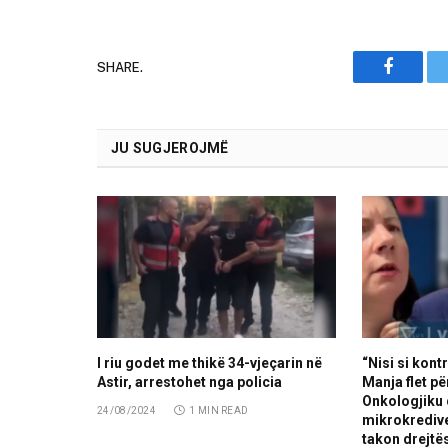
SHARE.
Faceboo
JU SUGJEROJMË
I riu godet me thikë 34-vjeçarin në
“Nisi si kont
Astir, arrestohet nga policia
Manja flet pë
Onkologjiku
24/08/2024
1 MIN READ
mikrokredive
takon drejtës