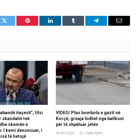
k
Twitter
Pinterest
LinkedIn
Tumblr
Telegram
Email
rabandë ilaçesh”, Ulsi
VIDEO/ Plas bombola e gazit në
r skandalin tek
Korçë, gruaja hidhet nga ballkoni
 dhe skemën e
për të shpëtuar jetën
: I kemi denoncuar, i
04/07/2024
1 MIN READ
isë të hetojë