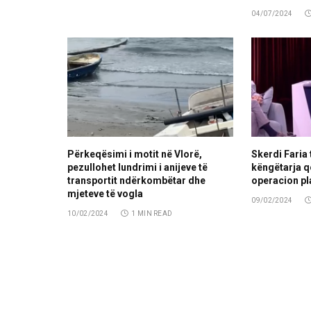
04/07/2024
Përkeqësimi i motit në Vlorë,
Skerdi Faria
pezullohet lundrimi i anijeve të
këngëtarja q
transportit ndërkombëtar dhe
operacion pl
mjeteve të vogla
09/02/2024
10/02/2024
1 MIN READ