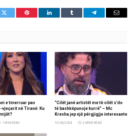
k
Twitter
Pinterest
LinkedIn
Tumblr
Telegram
Email
ni e tmerruar pas
“Cilët janë artistët me të cilët s’do
-vjeçarit në Tiranë: Ku
të bashkëpunoje kurrë” – Mc
ëmijët?
Kresha jep një përgjigjje interesante
1 MIN READ
15/06/2024
2 MINS READ