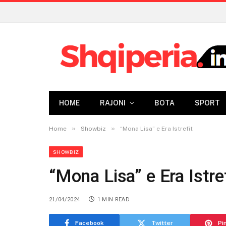
HOME
RAJONI
BOTA
SPORT
»
»
Home
Showbiz
“Mona Lisa” e Era Istrefit
SHOWBIZ
“Mona Lisa” e Era Istre
21/04/2024
1 MIN READ
Facebook
Twitter
Pi