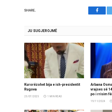
SHARE.
Faceboo
JU SUGJEROJMË
Kurorëzohet bija e ish-presidentit
Arbana Osma
Rugova
vrajses së 14
po i rrisim f
23/07/2025
1 MIN READ
19/11/2024