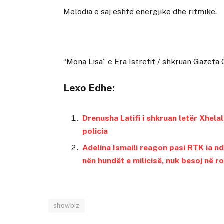
Melodia e saj është energjike dhe ritmike.
“Mona Lisa” e Era Istrefit
/ shkruan
Gazeta 
Lexo Edhe:
Drenusha Latifi i shkruan letër Xhela
policia
Adelina Ismaili reagon pasi RTK ia nd
nën hundët e milicisë, nuk besoj në r
showbiz