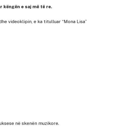
r këngën e saj më të re.
edhe videoklipin, e ka titulluar “Mona Lisa”
 suksese në skenën muzikore.