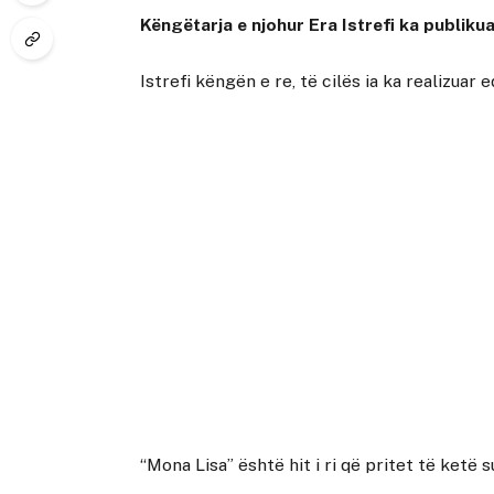
Këngëtarja e njohur Era Istrefi ka publikua
Istrefi këngën e re, të cilës ia ka realizuar 
“Mona Lisa” është hit i ri që pritet të ketë