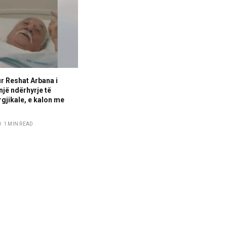
ur Reshat Arbana i
një ndërhyrje të
rgjikale, e kalon me
1 MIN READ