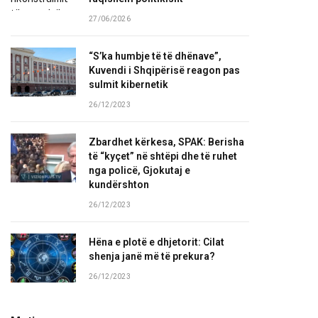
27/06/2026
“S’ka humbje të të dhënave”,
Kuvendi i Shqipërisë reagon pas
sulmit kibernetik
26/12/2023
Zbardhet kërkesa, SPAK: Berisha
të “kyçet” në shtëpi dhe të ruhet
nga policë, Gjokutaj e
kundërshton
26/12/2023
Hëna e plotë e dhjetorit: Cilat
shenja janë më të prekura?
26/12/2023