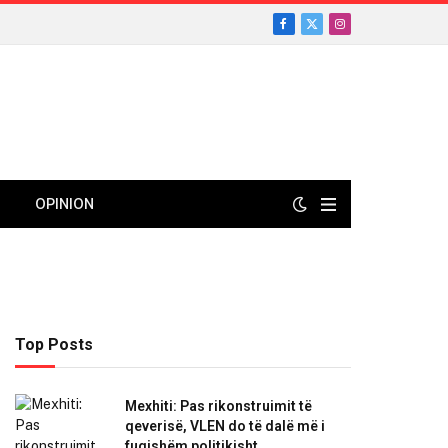
Facebook
X
Instagram
(Twitter)
OPINION
Top Posts
Mexhiti: Pas rikonstruimit të
qeverisë, VLEN do të dalë më i
fuqishëm politikisht