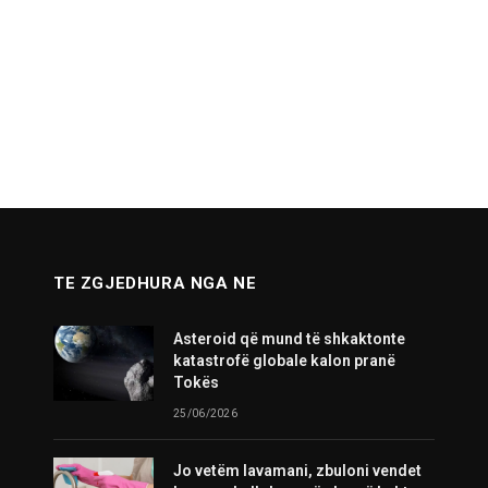
TE ZGJEDHURA NGA NE
Asteroid që mund të shkaktonte
katastrofë globale kalon pranë
Tokës
25/06/2026
Jo vetëm lavamani, zbuloni vendet