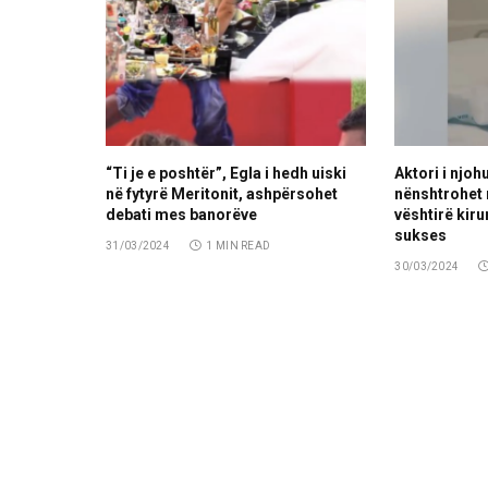
“Ti je e poshtër”, Egla i hedh uiski
Aktori i njoh
në fytyrë Meritonit, ashpërsohet
nënshtrohet 
debati mes banorëve
vështirë kiru
sukses
31/03/2024
1 MIN READ
30/03/2024