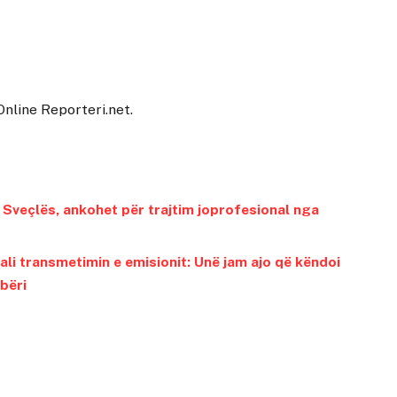
Online Reporteri.net
.
l Sveçlës, ankohet për trajtim joprofesional nga
ali transmetimin e emisionit: Unë jam ajo që këndoi
obëri