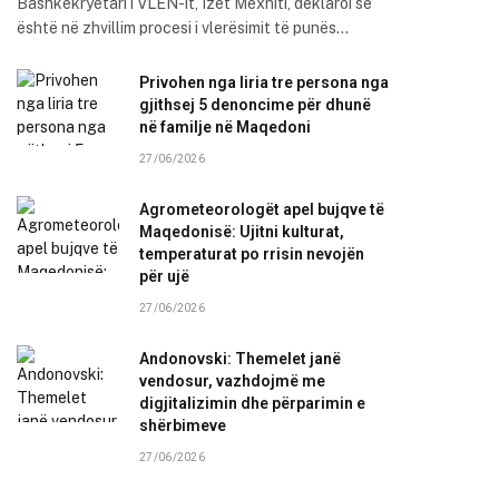
Bashkëkryetari i VLEN-it, Izet Mexhiti, deklaroi se
është në zhvillim procesi i vlerësimit të punës…
Privohen nga liria tre persona nga
gjithsej 5 denoncime për dhunë
në familje në Maqedoni
27/06/2026
Agrometeorologët apel bujqve të
Maqedonisë: Ujitni kulturat,
temperaturat po rrisin nevojën
për ujë
27/06/2026
Andonovski: Themelet janë
vendosur, vazhdojmë me
digjitalizimin dhe përparimin e
shërbimeve
27/06/2026