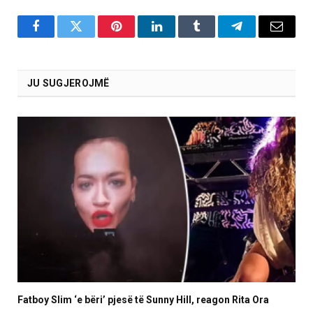
Facebook
Twitter
Pinterest
LinkedIn
Tumblr
Telegram
Email
JU SUGJEROJMË
Fatboy Slim ‘e bëri’ pjesë të Sunny Hill, reagon Rita Ora