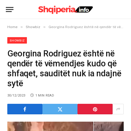
»
»
Home
Showbiz
Georgina Rodriguez është në qendër të vëmendjes kudo që shfaqet, sauditët nuk ia ndajnë sytë
SHOWBIZ
Georgina Rodriguez është në
qendër të vëmendjes kudo që
shfaqet, sauditët nuk ia ndajnë
sytë
30/12/2023
1 MIN READ