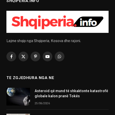
SHQIPERIA.INFO
Lajme shqip nga Shqiperia, Kosova dhe rajoni.
Facebook
X
Pinterest
YouTube
WhatsApp
(Twitter)
TE ZGJEDHURA NGA NE
Asteroid që mund të shkaktonte katastrofë
globale kalon pranë Tokës
25/06/2026