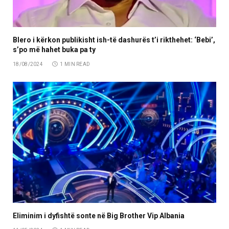
Blero i kërkon publikisht ish-të dashurës t’i rikthehet: ‘Bebi’,
s’po më hahet buka pa ty
18/08/2024
1 MIN READ
Eliminim i dyfishtë sonte në Big Brother Vip Albania