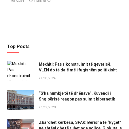
11/05/2024
1 MIN READ
Top Posts
Mexhiti: Pas rikonstruimit të qeverisë,
VLEN do të dalë më i fuqishëm politikisht
27/06/2026
“S’ka humbje të të dhënave”, Kuvendi i
Shqipërisë reagon pas sulmit kibernetik
26/12/2023
Zbardhet kërkesa, SPAK: Berisha të “kyçet”
në shtëpi dhe të ruhet nga policë, Gjokutaj e