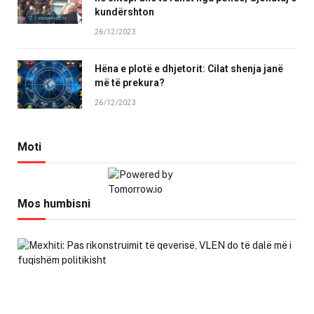
kundërshton
26/12/2023
Hëna e plotë e dhjetorit: Cilat shenja janë
më të prekura?
26/12/2023
Moti
Mos humbisni