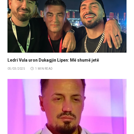
Ledri Vula uron Dukagjin Lipen: Më shumë jetë
05/03/2025
1 MIN READ