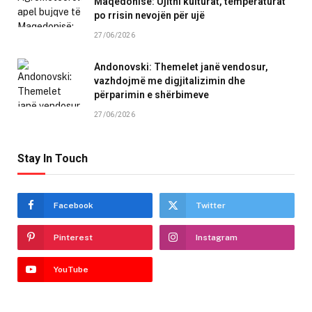
Maqedonisë: Ujitni kulturat, temperaturat
po rrisin nevojën për ujë
27/06/2026
Andonovski: Themelet janë vendosur,
vazhdojmë me digjitalizimin dhe
përparimin e shërbimeve
27/06/2026
Stay In Touch
Facebook
Twitter
Pinterest
Instagram
YouTube