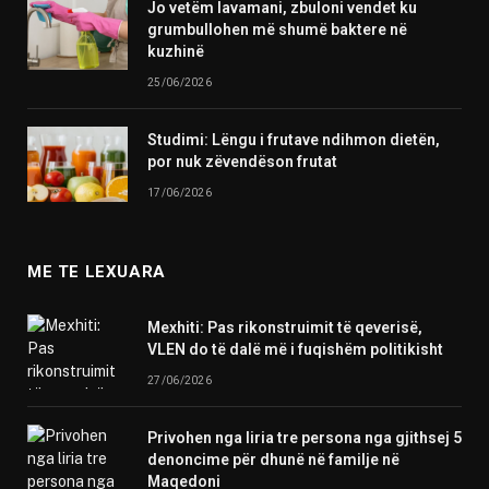
Jo vetëm lavamani, zbuloni vendet ku
grumbullohen më shumë baktere në
kuzhinë
25/06/2026
Studimi: Lëngu i frutave ndihmon dietën,
por nuk zëvendëson frutat
17/06/2026
ME TE LEXUARA
Mexhiti: Pas rikonstruimit të qeverisë,
VLEN do të dalë më i fuqishëm politikisht
27/06/2026
Privohen nga liria tre persona nga gjithsej 5
denoncime për dhunë në familje në
Maqedoni