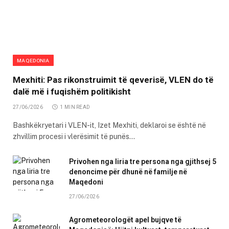
MAQEDONIA
Mexhiti: Pas rikonstruimit të qeverisë, VLEN do të
dalë më i fuqishëm politikisht
27/06/2026
1 MIN READ
Bashkëkryetari i VLEN-it, Izet Mexhiti, deklaroi se është në
zhvillim procesi i vlerësimit të punës…
Privohen nga liria tre persona nga gjithsej 5
denoncime për dhunë në familje në
Maqedoni
27/06/2026
Agrometeorologët apel bujqve të