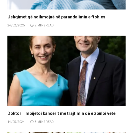
Ushqimet që ndihmojnë në parandalimin e ftohjes
24/02/2025
2 MINS READ
Doktori i mbijetoi kancerit me trajtimin që e zbuloi vetë
14/05/2024
3 MINS READ