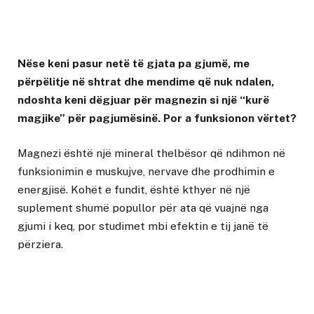
Nëse keni pasur netë të gjata pa gjumë, me
përpëlitje në shtrat dhe mendime që nuk ndalen,
ndoshta keni dëgjuar për magnezin si një “kurë
magjike” për pagjumësinë. Por a funksionon vërtet?
Magnezi është një mineral thelbësor që ndihmon në
funksionimin e muskujve, nervave dhe prodhimin e
energjisë. Kohët e fundit, është kthyer në një
suplement shumë popullor për ata që vuajnë nga
gjumi i keq, por studimet mbi efektin e tij janë të
përziera.