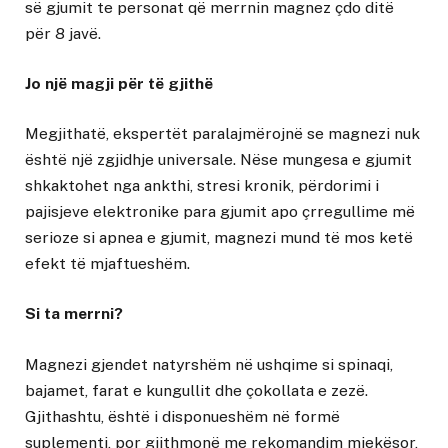
së gjumit te personat që merrnin magnez çdo ditë
për 8 javë.
Jo një magji për të gjithë
Megjithatë, ekspertët paralajmërojnë se magnezi nuk
është një zgjidhje universale. Nëse mungesa e gjumit
shkaktohet nga ankthi, stresi kronik, përdorimi i
pajisjeve elektronike para gjumit apo çrregullime më
serioze si apnea e gjumit, magnezi mund të mos ketë
efekt të mjaftueshëm.
Si ta merrni?
Magnezi gjendet natyrshëm në ushqime si spinaqi,
bajamet, farat e kungullit dhe çokollata e zezë.
Gjithashtu, është i disponueshëm në formë
suplementi, por gjithmonë me rekomandim mjekësor,