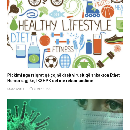
Pickimi nga rriqrat që çojnë drejt virusit që shkakton Ethet
Hemorragjike, IKSHPK del me rekomandime
05/04/2024
3 MINS READ