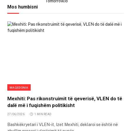
Mos humbisni
MAQEDONIA
Mexhiti: Pas rikonstruimit të qeverisë, VLEN do të
dalë më i fuqishëm politikisht
27/06/2026
1 MIN READ
Bashkëkryetari i VLEN-it, Izet Mexhiti, deklaroi se është në
zhvillim procesi i vlerësimit të punës…