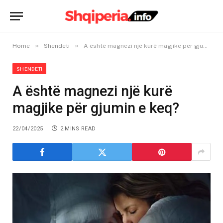
»
»
Home
Shendeti
A është magnezi një kurë magjike për gjumin e keq?
SHENDETI
A është magnezi një kurë
magjike për gjumin e keq?
22/04/2025
2 MINS READ