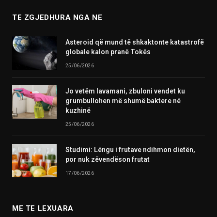
TE ZGJEDHURA NGA NE
Asteroid që mund të shkaktonte katastrofë
globale kalon pranë Tokës
25/06/2026
Jo vetëm lavamani, zbuloni vendet ku
grumbullohen më shumë baktere në
kuzhinë
25/06/2026
Studimi: Lëngu i frutave ndihmon dietën,
por nuk zëvendëson frutat
17/06/2026
ME TE LEXUARA