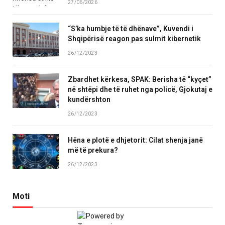
27/06/2026
“S’ka humbje të të dhënave”, Kuvendi i
Shqipërisë reagon pas sulmit kibernetik
26/12/2023
Zbardhet kërkesa, SPAK: Berisha të “kyçet”
në shtëpi dhe të ruhet nga policë, Gjokutaj e
kundërshton
26/12/2023
Hëna e plotë e dhjetorit: Cilat shenja janë
më të prekura?
26/12/2023
Moti