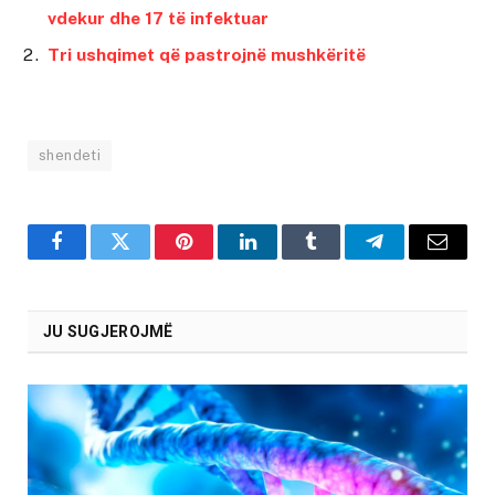
vdekur dhe 17 të infektuar
Tri ushqimet që pastrojnë mushkëritë
shendeti
Facebook
Twitter
Pinterest
LinkedIn
Tumblr
Telegram
Email
JU SUGJEROJMË