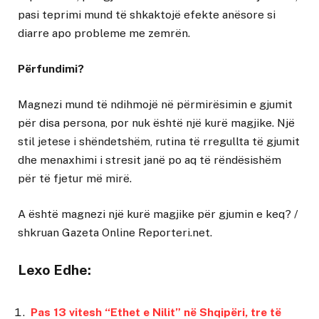
pasi teprimi mund të shkaktojë efekte anësore si
diarre apo probleme me zemrën.
Përfundimi?
Magnezi mund të ndihmojë në përmirësimin e gjumit
për disa persona, por nuk është një kurë magjike. Një
stil jetese i shëndetshëm, rutina të rregullta të gjumit
dhe menaxhimi i stresit janë po aq të rëndësishëm
për të fjetur më mirë.
A është magnezi një kurë magjike për gjumin e keq?
/
shkruan
Gazeta Online Reporteri.net
.
Lexo Edhe:
Pas 13 vitesh “Ethet e Nilit” në Shqipëri, tre të