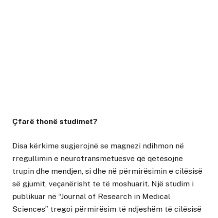
Çfarë thonë studimet?
Disa kërkime sugjerojnë se magnezi ndihmon në
rregullimin e neurotransmetuesve që qetësojnë
trupin dhe mendjen, si dhe në përmirësimin e cilësisë
së gjumit, veçanërisht te të moshuarit. Një studim i
publikuar në “Journal of Research in Medical
Sciences” tregoi përmirësim të ndjeshëm të cilësisë