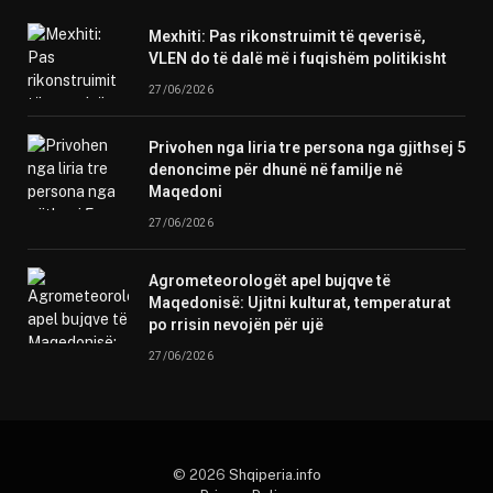
Mexhiti: Pas rikonstruimit të qeverisë,
VLEN do të dalë më i fuqishëm politikisht
27/06/2026
Privohen nga liria tre persona nga gjithsej 5
denoncime për dhunë në familje në
Maqedoni
27/06/2026
Agrometeorologët apel bujqve të
Maqedonisë: Ujitni kulturat, temperaturat
po rrisin nevojën për ujë
27/06/2026
© 2026
Shqiperia.info