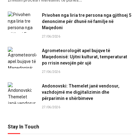
Privohen nga liria tre persona nga gjithsej 5
denoncime për dhunë në familje në
Maqedoni
27/06/2026
Agrometeorologët apel bujqve të
Maqedonisë: Ujitni kulturat, temperaturat
po rrisin nevojën për ujë
27/06/2026
Andonovski: Themelet janë vendosur,
vazhdojmë me digjitalizimin dhe
përparimin e shërbimeve
27/06/2026
Stay In Touch