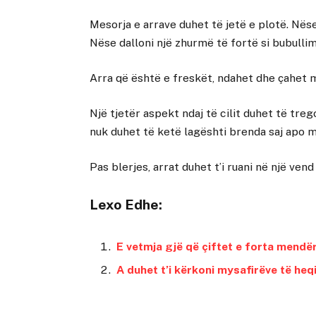
Mesorja e arrave duhet të jetë e plotë. Nëse
Nëse dalloni një zhurmë të fortë si bubullim
Arra që është e freskët, ndahet dhe çahet 
Një tjetër aspekt ndaj të cilit duhet të tre
nuk duhet të ketë lagështi brenda saj apo 
Pas blerjes, arrat duhet t’i ruani në një ven
Lexo Edhe:
E vetmja gjë që çiftet e forta mendër
A duhet t’i kërkoni mysafirëve të heq