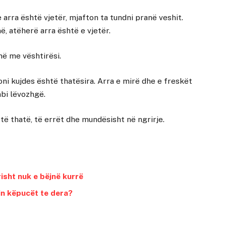
 arra është vjetër, mjafton ta tundni pranë veshit.
ë, atëherë arra është e vjetër.
më me vështirësi.
goni kujdes është thatësira. Arra e mirë dhe e freskët
mbi lëvozhgë.
d të thatë, të errët dhe mundësisht në ngrirje.
isht nuk e bëjnë kurrë
in këpucët te dera?