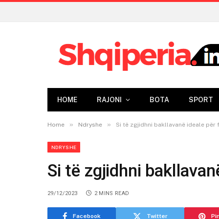
HOME
RAJONI
BOTA
SPORT
»
»
Home
Ndryshe
Si të zgjidhni bakllavanë ideale për 
NDRYSHE
Si të zgjidhni bakllavan
29/12/2023
2 MINS READ
Facebook
Twitter
Pi