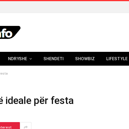
NDRYSHE
SHENDETI
SHOWBIZ
LIFESTYLE
festa
ë ideale për festa
nterest