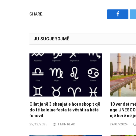
SHARE.
Faceboo
JU SUGJEROJMË
Cilat janë 3 shenjat e horoskopit që
10 vendet m
do të kalojnë festa të vështira këtë
nga UNESCO 
fundvit
një herë në je
25/12/2025
1 MIN READ
26/07/2024