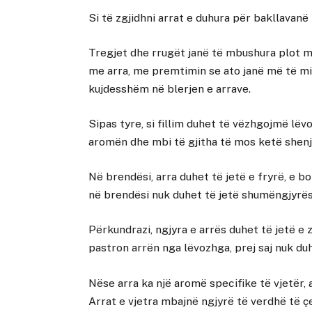
Si të zgjidhni arrat e duhura për bakllavanë
Tregjet dhe rrugët janë të mbushura plot m
me arra, me premtimin se ato janë më të mira
kujdesshëm në blerjen e arrave.
Sipas tyre, si fillim duhet të vëzhgojmë lëv
aromën dhe mbi të gjitha të mos ketë shen
Në brendësi, arra duhet të jetë e fryrë, e bo
në brendësi nuk duhet të jetë shumëngjyrë
Përkundrazi, ngjyra e arrës duhet të jetë 
pastron arrën nga lëvozhga, prej saj nuk duh
Nëse arra ka një aromë specifike të vjetër, 
Arrat e vjetra mbajnë ngjyrë të verdhë të ç