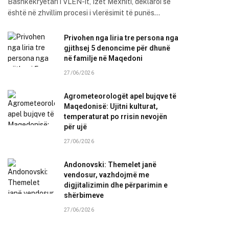
Bashkëkryetari i VLEN-it, Izet Mexhiti, deklaroi se
është në zhvillim procesi i vlerësimit të punës…
Privohen nga liria tre persona nga
gjithsej 5 denoncime për dhunë
në familje në Maqedoni
27/06/2026
Agrometeorologët apel bujqve të
Maqedonisë: Ujitni kulturat,
temperaturat po rrisin nevojën
për ujë
27/06/2026
Andonovski: Themelet janë
vendosur, vazhdojmë me
digjitalizimin dhe përparimin e
shërbimeve
27/06/2026