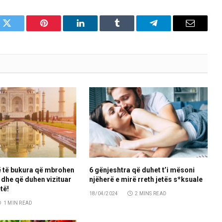
k
Twitter
Pinterest
LinkedIn
Tumblr
Telegram
Email
ë të bukura që mbrohen
6 gënjeshtra që duhet t’i mësoni
dhe që duhen vizituar
njëherë e mirë rreth jetës s*ksuale
të!
18/04/2024
2 MINS READ
1 MIN READ