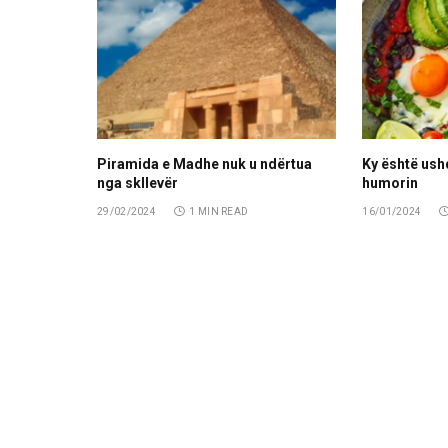
Piramida e Madhe nuk u ndërtua
Ky është ush
nga skllevër
humorin
29/02/2024
1 MIN READ
16/01/2024