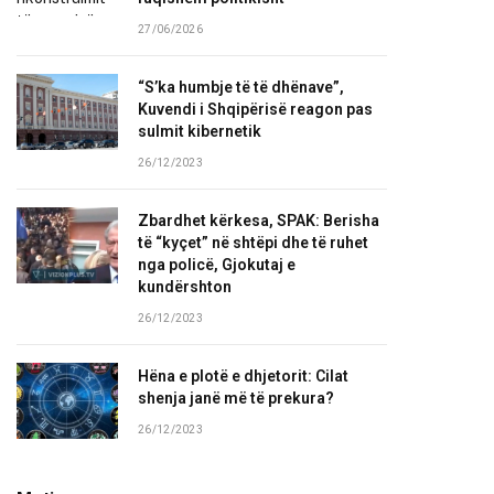
27/06/2026
“S’ka humbje të të dhënave”,
Kuvendi i Shqipërisë reagon pas
sulmit kibernetik
26/12/2023
Zbardhet kërkesa, SPAK: Berisha
të “kyçet” në shtëpi dhe të ruhet
nga policë, Gjokutaj e
kundërshton
26/12/2023
Hëna e plotë e dhjetorit: Cilat
shenja janë më të prekura?
26/12/2023