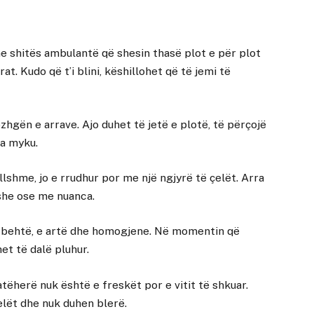
e shitës ambulantë që shesin thasë plot e për plot
t. Kudo që t’i blini, këshillohet që të jemi të
ozhgën e arrave. Ajo duhet të jetë e plotë, të përçojë
ja myku.
llshme, jo e rrudhur por me një ngjyrë të çelët. Arra
she ose me nuanca.
e zbehtë, e artë dhe homogjene. Në momentin që
et të dalë pluhur.
atëherë nuk është e freskët por e vitit të shkuar.
elët dhe nuk duhen blerë.