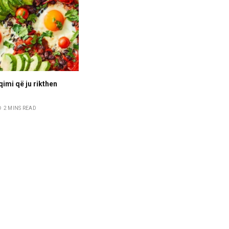
qimi që ju rikthen
2 MINS READ