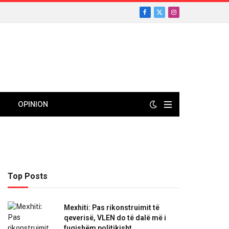
Facebook
X
Instagram
(Twitter)
OPINION
Top Posts
Mexhiti: Pas rikonstruimit të
qeverisë, VLEN do të dalë më i
fuqishëm politikisht