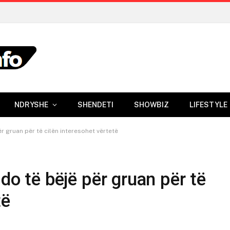
NDRYSHE
SHENDETI
SHOWBIZ
LIFESTYLE
ër gruan për të cilën interesohet vërtetë
 do të bëjë për gruan për të
të