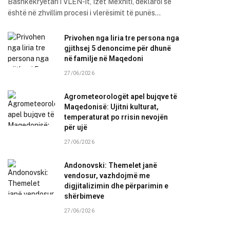
Bashkëkryetari i VLEN-it, Izet Mexhiti, deklaroi se
është në zhvillim procesi i vlerësimit të punës…
Privohen nga liria tre persona nga
gjithsej 5 denoncime për dhunë
në familje në Maqedoni
27/06/2026
Agrometeorologët apel bujqve të
Maqedonisë: Ujitni kulturat,
temperaturat po rrisin nevojën
për ujë
27/06/2026
Andonovski: Themelet janë
vendosur, vazhdojmë me
digjitalizimin dhe përparimin e
shërbimeve
27/06/2026