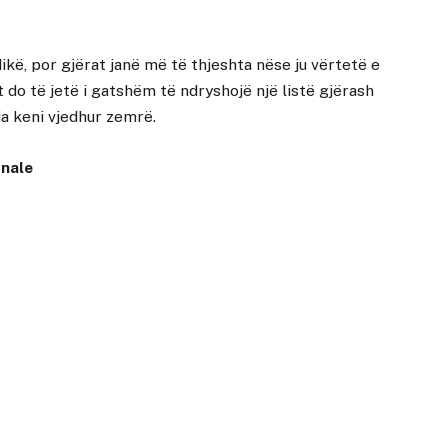
kë, por gjërat janë më të thjeshta nëse ju vërtetë e
it do të jetë i gatshëm të ndryshojë një listë gjërash
a keni vjedhur zemrë.
onale