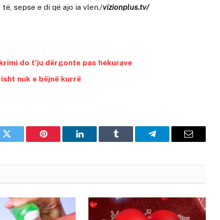
 të, sepse e di që ajo ia vlen./
vizionplus.tv/
j krimi do t’ju dërgonte pas hekurave
isht nuk e bëjnë kurrë
k
Twitter
Pinterest
LinkedIn
Tumblr
Telegram
Email