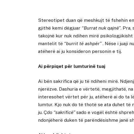
Stereotipet duan që meshkujt të fshehin emo
gjithë kemi dëgjuar
“Burrat nuk qajnë”
. Pra,
takojnë kur nuk ndihen mirë psikologjikisht
mantelit të
“burrit të ashpër”
. Nëse i juaji 
atëherë ai ju konsideron personin e tij.
Ai përpiqet për lumturinë tuaj
Ai bën sakrifica që ju të ndiheni mirë. Ndje
njerëzve. Dashuria e vërtetë, megjithatë, n
interesohet vërtet për ju, atëherë ai do ta l
lumtur. Kjo nuk do të thotë se ata duhet të 
ju. Çdo
“sakrificë”
sado e vogël është shprehj
ndonjëherë duken të parëndësishme janë s