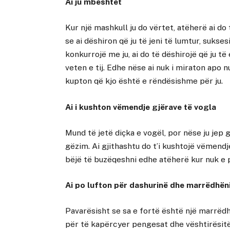
Ai ju mbështet
Kur një mashkull ju do vërtet, atëherë ai do
se ai dëshiron që ju të jeni të lumtur, suksesi
konkurrojë me ju, ai do të dëshirojë që ju të
veten e tij. Edhe nëse ai nuk i miraton apo n
kupton që kjo është e rëndësishme për ju.
Ai i kushton vëmendje gjërave të vogla
Mund të jetë diçka e vogël, por nëse ju jep 
gëzim. Ai gjithashtu do t’i kushtojë vëmendj
bëjë të buzëqeshni edhe atëherë kur nuk e p
Ai po lufton për dashurinë dhe marrëdhëni
Pavarësisht se sa e fortë është një marrëdh
për të kapërcyer pengesat dhe vështirësitë