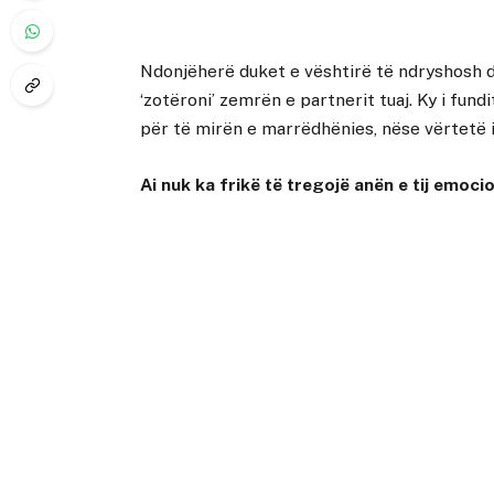
Ndonjëherë duket e vështirë të ndryshosh di
‘zotëroni’ zemrën e partnerit tuaj. Ky i fund
për të mirën e marrëdhënies, nëse vërtetë i
Ai nuk ka frikë të tregojë anën e tij emoci