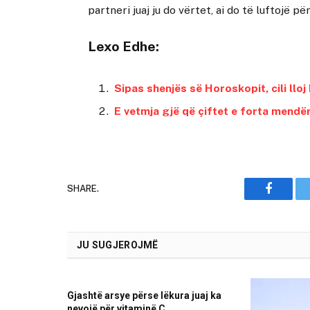
partneri juaj ju do vërtet, ai do të luftojë për
Lexo Edhe:
Sipas shenjës së Horoskopit, cili llo
E vetmja gjë që çiftet e forta mendër
SHARE.
Faceboo
JU SUGJEROJMË
Gjashtë arsye përse lëkura juaj ka
nevojë për vitaminë C