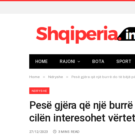
HOME
RAJONI
BOTA
SPORT
»
»
Home
Ndryshe
Pesë gjëra që një burrë do të bëjë p
NDRYSHE
Pesë gjëra që një burrë
cilën interesohet vërte
27/12/2023
3 MINS READ