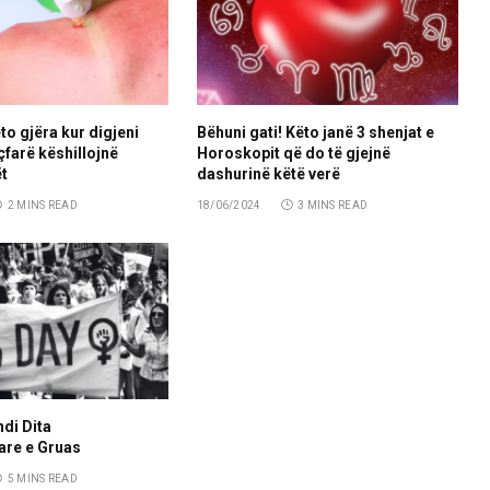
to gjëra kur digjeni
Bëhuni gati! Këto janë 3 shenjat e
 çfarë këshillojnë
Horoskopit që do të gjejnë
t
dashurinë këtë verë
2 MINS READ
18/06/2024
3 MINS READ
ndi Dita
re e Gruas
5 MINS READ