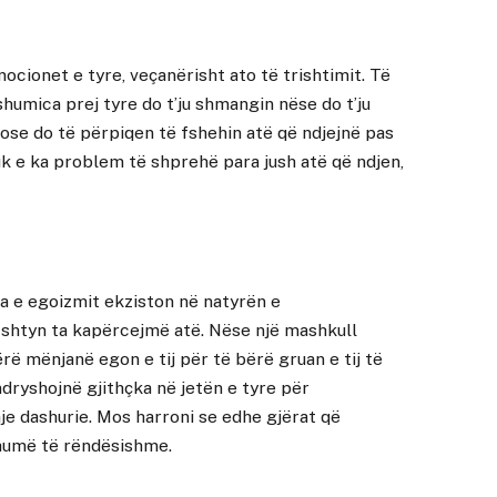
cionet e tyre, veçanërisht ato të trishtimit. Të
 shumica prej tyre do t’ju shmangin nëse do t’ju
 ose do të përpiqen të fshehin atë që ndjejnë pas
nuk e ka problem të shprehë para jush atë që ndjen,
nja e egoizmit ekziston në natyrën e
a shtyn ta kapërcejmë atë. Nëse një mashkull
ërë mënjanë egon e tij për të bërë gruan e tij të
ndryshojnë gjithçka në jetën e tyre për
e dashurie. Mos harroni se edhe gjërat që
humë të rëndësishme.