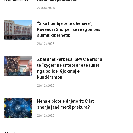
27/06/2026
“S’ka humbje të të dhënave”,
Kuvendi i Shqipërisë reagon pas
sulmit kibernetik
26/12/2023
Zbardhet kërkesa, SPAK: Berisha
të “kyçet” në shtëpi dhe të ruhet
nga policë, Gjokutaj e
kundërshton
26/12/2023
Hëna e plotë e dhjetorit: Cilat
shenja janë më të prekura?
26/12/2023