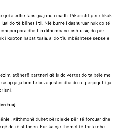
 të jetë edhe fansi juaj më i madh. Pikërisht për shkak
 juaj do të bëhet i tij. Një burrë i dashuruar nuk do të
 ecni përpara dhe t’ia dilni mbanë, ashtu siç do për
uk i kupton hapat tuaja, ai do t’ju mbështesë sepse e
gëzim, atëherë partneri që ju do vërtet do ta bëjë me
e asaj që ju bën të buzëqeshni dhe do të përpiqet t’ju
risni.
en tuaj
ënie , gjithmonë duhet përpjekje për të forcuar dhe
 që do të shfaqen. Kur ka një themel të fortë dhe