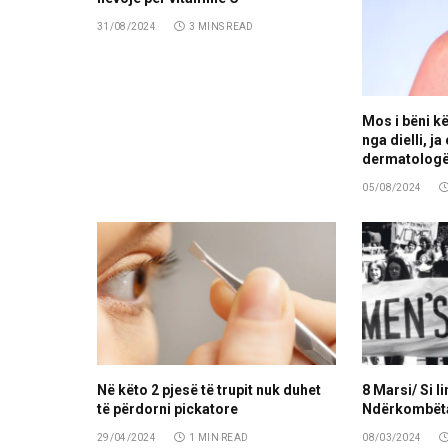
31/08/2024
3 MINS READ
Mos i bëni kë
nga dielli, ja
dermatologë
05/08/2024
Në këto 2 pjesë të trupit nuk duhet
8 Marsi/ Si li
të përdorni pickatore
Ndërkombëta
29/04/2024
1 MIN READ
08/03/2024