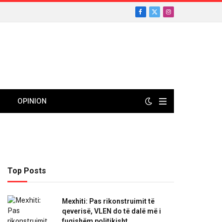
Facebook
X
Instagram
(Twitter)
OPINION
Top Posts
Mexhiti: Pas rikonstruimit të
qeverisë, VLEN do të dalë më i
fuqishëm politikisht