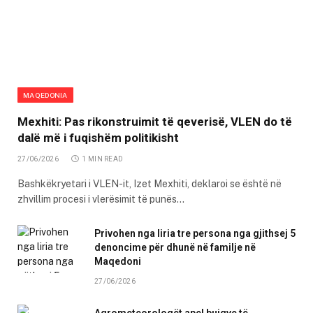
MAQEDONIA
Mexhiti: Pas rikonstruimit të qeverisë, VLEN do të
dalë më i fuqishëm politikisht
27/06/2026
1 MIN READ
Bashkëkryetari i VLEN-it, Izet Mexhiti, deklaroi se është në
zhvillim procesi i vlerësimit të punës…
Privohen nga liria tre persona nga gjithsej 5
denoncime për dhunë në familje në
Maqedoni
27/06/2026