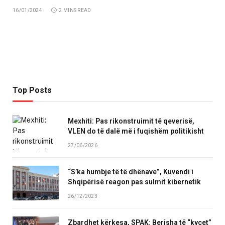
16/01/2024
2 MINS READ
Top Posts
Mexhiti: Pas rikonstruimit të qeverisë,
VLEN do të dalë më i fuqishëm politikisht
27/06/2026
“S’ka humbje të të dhënave”, Kuvendi i
Shqipërisë reagon pas sulmit kibernetik
26/12/2023
Zbardhet kërkesa, SPAK: Berisha të “kyçet”