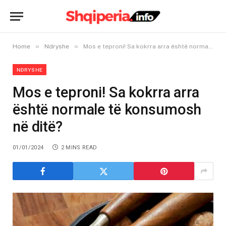
»
»
Home
Ndryshe
Mos e teproni! Sa kokrra arra është normale të konsumosh në ditë?
NDRYSHE
Mos e teproni! Sa kokrra arra
është normale të konsumosh
në ditë?
01/01/2024
2 MINS READ