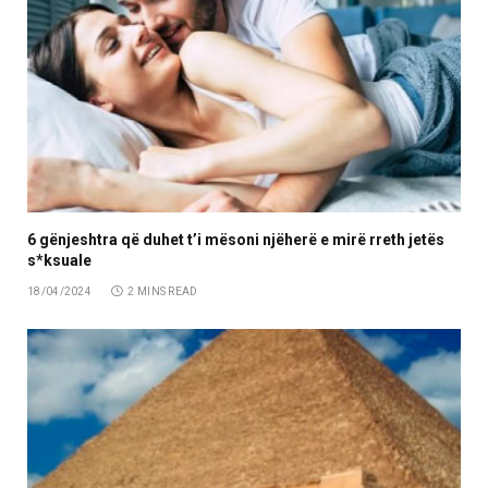
6 gënjeshtra që duhet t’i mësoni njëherë e mirë rreth jetës
s*ksuale
18/04/2024
2 MINS READ