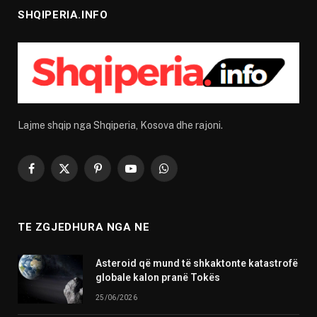
SHQIPERIA.INFO
Lajme shqip nga Shqiperia, Kosova dhe rajoni.
Facebook
X
Pinterest
YouTube
WhatsApp
(Twitter)
TE ZGJEDHURA NGA NE
Asteroid që mund të shkaktonte katastrofë
globale kalon pranë Tokës
25/06/2026