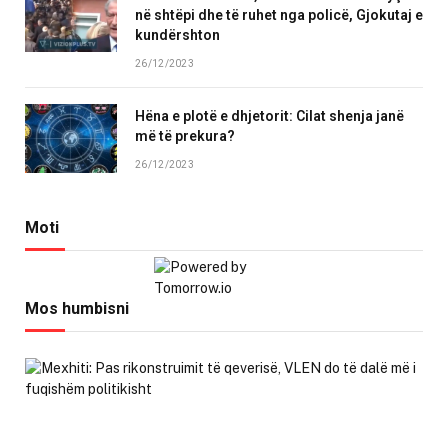
në shtëpi dhe të ruhet nga policë, Gjokutaj e
kundërshton
26/12/2023
Hëna e plotë e dhjetorit: Cilat shenja janë
më të prekura?
26/12/2023
Moti
Mos humbisni