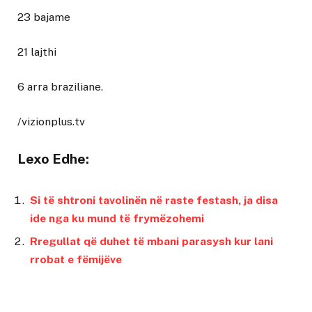
23 bajame
21 lajthi
6 arra braziliane.
/vizionplus.tv
Lexo Edhe:
Si të shtroni tavolinën në raste festash, ja disa
ide nga ku mund të frymëzohemi
Rregullat që duhet të mbani parasysh kur lani
rrobat e fëmijëve