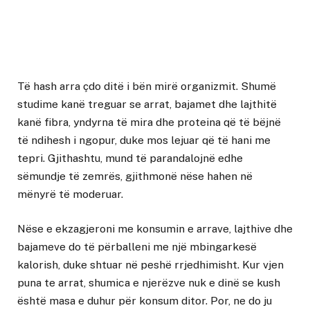
Të hash arra çdo ditë i bën mirë organizmit. Shumë
studime kanë treguar se arrat, bajamet dhe lajthitë
kanë fibra, yndyrna të mira dhe proteina që të bëjnë
të ndihesh i ngopur, duke mos lejuar që të hani me
tepri. Gjithashtu, mund të parandalojnë edhe
sëmundje të zemrës, gjithmonë nëse hahen në
mënyrë të moderuar.
Nëse e ekzagjeroni me konsumin e arrave, lajthive dhe
bajameve do të përballeni me një mbingarkesë
kalorish, duke shtuar në peshë rrjedhimisht. Kur vjen
puna te arrat, shumica e njerëzve nuk e dinë se kush
është masa e duhur për konsum ditor. Por, ne do ju