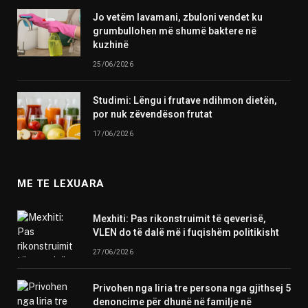
Jo vetëm lavamani, zbuloni vendet ku
grumbullohen më shumë baktere në
kuzhinë
25/06/2026
Studimi: Lëngu i frutave ndihmon dietën,
por nuk zëvendëson frutat
17/06/2026
ME TE LEXUARA
Mexhiti: Pas rikonstruimit të qeverisë,
VLEN do të dalë më i fuqishëm politikisht
27/06/2026
Privohen nga liria tre persona nga gjithsej 5
denoncime për dhunë në familje në