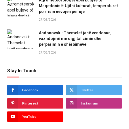
Agrometeorologët apel bujqve të
Maqedonisë: Ujitni kulturat, temperaturat
po rrisin nevojën për ujë
27/06/2026
Andonovski: Themelet janë vendosur,
vazhdojmë me digjitalizimin dhe
përparimin e shërbimeve
27/06/2026
Stay In Touch
Facebook
Twitter
Pinterest
Instagram
YouTube