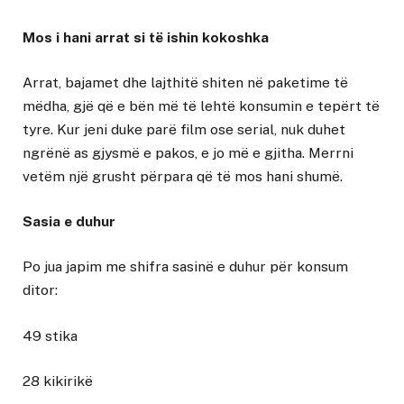
Mos i hani arrat si të ishin kokoshka
Arrat, bajamet dhe lajthitë shiten në paketime të
mëdha, gjë që e bën më të lehtë konsumin e tepërt të
tyre. Kur jeni duke parë film ose serial, nuk duhet
ngrënë as gjysmë e pakos, e jo më e gjitha. Merrni
vetëm një grusht përpara që të mos hani shumë.
Sasia e duhur
Po jua japim me shifra sasinë e duhur për konsum
ditor:
49 stika
28 kikirikë