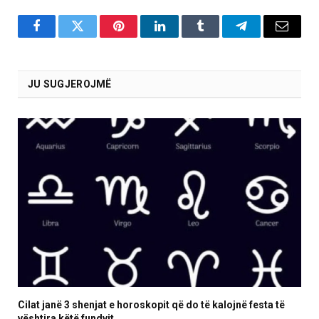
Facebook
Twitter
Pinterest
LinkedIn
Tumblr
Telegram
Email
JU SUGJEROJMË
Cilat janë 3 shenjat e horoskopit që do të kalojnë festa të
vështira këtë fundvit