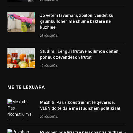
Jo vetëm lavamani, zbuloni vendet ku
grumbullohen më shumë baktere në
kuzhinë
25/06/2026
Studimi: Lëngu i frutave ndihmon dietën,
por nuk zëvendëson frutat
17/06/2026
ME TE LEXUARA
Mexhiti: Pas rikonstruimit të qeverisë,
VLEN do të dalë më i fuqishëm politikisht
27/06/2026
Privohen nga liria tre persona nga gjithsej 5