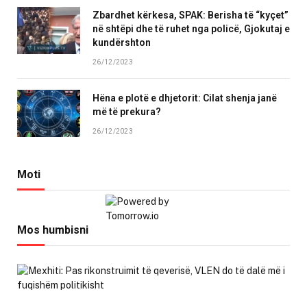
Zbardhet kërkesa, SPAK: Berisha të “kyçet”
në shtëpi dhe të ruhet nga policë, Gjokutaj e
kundërshton
26/12/2023
Hëna e plotë e dhjetorit: Cilat shenja janë
më të prekura?
26/12/2023
Moti
Mos humbisni