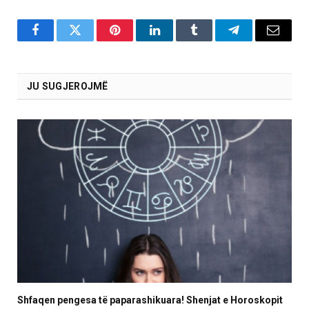
Facebook
Twitter
Pinterest
LinkedIn
Tumblr
Telegram
Email
JU SUGJEROJMË
Shfaqen pengesa të paparashikuara! Shenjat e Horoskopit