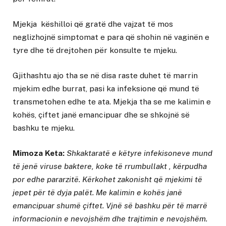
Mjekja këshilloi që gratë dhe vajzat të mos
neglizhojnë simptomat e para që shohin në vaginën e
tyre dhe të drejtohen për konsulte te mjeku.
Gjithashtu ajo tha se në disa raste duhet të marrin
mjekim edhe burrat, pasi ka infeksione që mund të
transmetohen edhe te ata. Mjekja tha se me kalimin e
kohës, çiftet janë emancipuar dhe se shkojnë së
bashku te mjeku.
Mimoza Keta:
Shkaktaratë e këtyre infekisoneve mund
të jenë viruse baktere, koke të rrumbullakt , kërpudha
por edhe pararzitë. Kërkohet zakonisht që mjekimi të
jepet për të dyja palët. Me kalimin e kohës janë
emancipuar shumë çiftet. Vjnë së bashku për të marrë
informacionin e nevojshëm dhe trajtimin e nevojshëm.