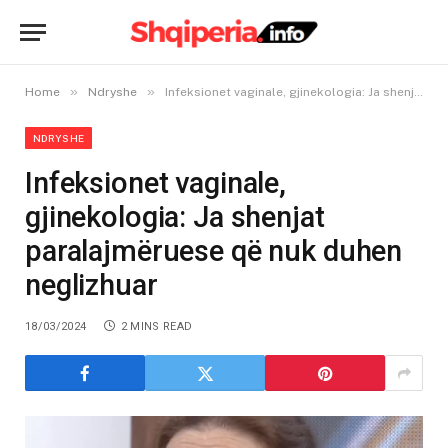
»
»
Home
Ndryshe
Infeksionet vaginale, gjinekologia: Ja shenjat paralajmëruese që nuk duhen neglizhuar
NDRYSHE
Infeksionet vaginale,
gjinekologia: Ja shenjat
paralajmëruese që nuk duhen
neglizhuar
18/03/2024
2 MINS READ