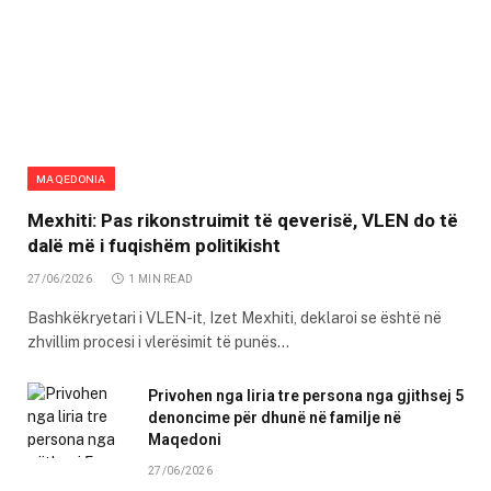
MAQEDONIA
Mexhiti: Pas rikonstruimit të qeverisë, VLEN do të
dalë më i fuqishëm politikisht
27/06/2026
1 MIN READ
Bashkëkryetari i VLEN-it, Izet Mexhiti, deklaroi se është në
zhvillim procesi i vlerësimit të punës…
Privohen nga liria tre persona nga gjithsej 5
denoncime për dhunë në familje në
Maqedoni
27/06/2026