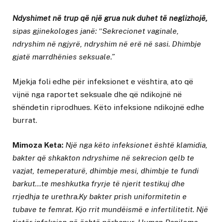
Ndyshimet në trup që një grua nuk duhet të neglizhojë,
sipas gjinekologes janë:
“
Sekrecionet vaginale,
ndryshim në ngjyrë, ndryshim në erë në sasi. Dhimbje
gjatë marrdhënies seksuale.”
Mjekja foli edhe për infeksionet e vështira, ato që
vijnë nga raportet seksuale dhe që ndikojnë në
shëndetin riprodhues. Këto infeksione ndikojnë edhe
burrat.
Mimoza Keta:
Një nga këto infeksionet është klamidia,
bakter që shkakton ndryshime në sekrecion qelb te
vazjat, temeperaturë, dhimbje mesi, dhimbje te fundi
barkut…te meshkutka fryrje të njerit testikuj dhe
rrjedhja te urethra.Ky bakter prish uniformitetin e
tubave te femrat. Kjo rrit mundëismë e infertilitetit. Një