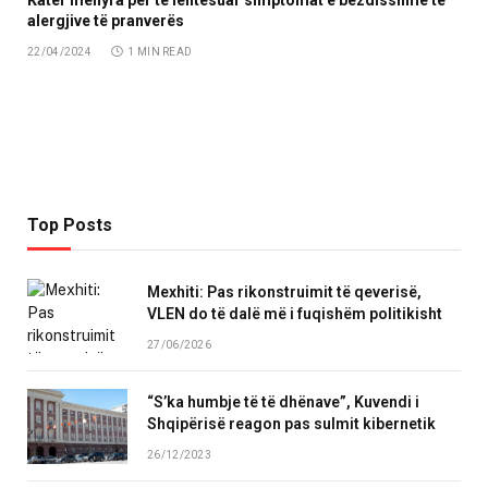
alergjive të pranverës
22/04/2024
1 MIN READ
Top Posts
Mexhiti: Pas rikonstruimit të qeverisë,
VLEN do të dalë më i fuqishëm politikisht
27/06/2026
“S’ka humbje të të dhënave”, Kuvendi i
Shqipërisë reagon pas sulmit kibernetik
26/12/2023