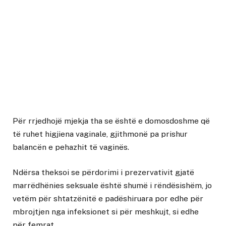
Për rrjedhojë mjekja tha se është e domosdoshme që
të ruhet higjiena vaginale, gjithmonë pa prishur
balancën e pehazhit të vaginës.
Ndërsa theksoi se përdorimi i prezervativit gjatë
marrëdhënies seksuale është shumë i rëndësishëm, jo
vetëm për shtatzënitë e padëshiruara por edhe për
mbrojtjen nga infeksionet si për meshkujt, si edhe
për femrat.