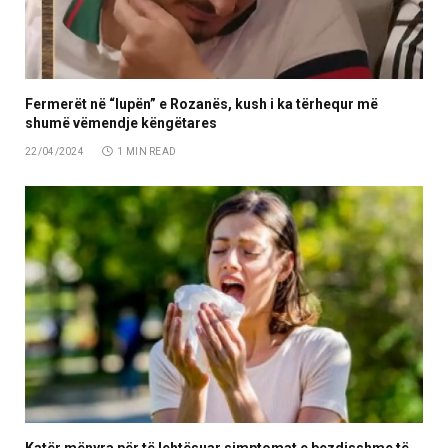
Fermerët në “lupën” e Rozanës, kush i ka tërhequr më
shumë vëmendje këngëtares
22/04/2024
1 MIN READ
Katër mënyra për të lehtësuar simptomat e bezdisshme të