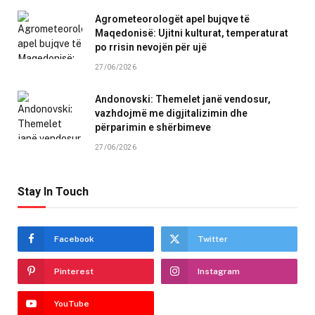
Agrometeorologët apel bujqve të
Maqedonisë: Ujitni kulturat, temperaturat
po rrisin nevojën për ujë
27/06/2026
Andonovski: Themelet janë vendosur,
vazhdojmë me digjitalizimin dhe
përparimin e shërbimeve
27/06/2026
Stay In Touch
Facebook
Twitter
Pinterest
Instagram
YouTube