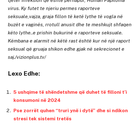
tjetër infeksion që është përhapur, Human Papiloma
virus. Ky futet te njeriu permes raporteve
seksuale,vajza, graja fillon të ketë lythe të vogla në
buzët e vaginës, rrotull anusit dhe te meshkujt shfaqen
këto lythe..e prishin bukurinë e raporteve seksuale.
Këmbana e alarmit në këtë rast është kur në një raport
seksual që gruaja shikon edhe gjak në sekrecionet e
saj./vizionplus.tv/
Lexo Edhe:
5 ushqime të shëndetshme që duhet të filloni t’i
konsumoni në 2024
Pse zorrët quhen “truri ynë i dytë” dhe si ndikon
stresi tek sistemi tretës