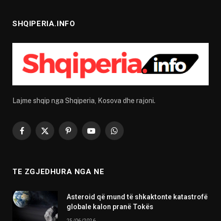
SHQIPERIA.INFO
Lajme shqip nga Shqiperia, Kosova dhe rajoni.
Facebook
X
Pinterest
YouTube
WhatsApp
(Twitter)
TE ZGJEDHURA NGA NE
Asteroid që mund të shkaktonte katastrofë
globale kalon pranë Tokës
25/06/2026