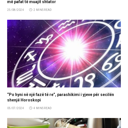
më pafat të muajit shtator
25/08/2024
2 MINS READ
“Po hyni në një fazë të re”, parashikimi i yjeve për secilën
shenjë Horoskopi
05/07/2024
4 MINS READ