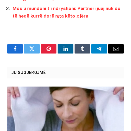
Mos u mundoni t’i ndryshoni: Partneri juaj nuk do
të heqë kurrë dorë nga këto gjëra
Facebook
Twitter
Pinterest
LinkedIn
Tumblr
Telegram
Email
JU SUGJEROJMË