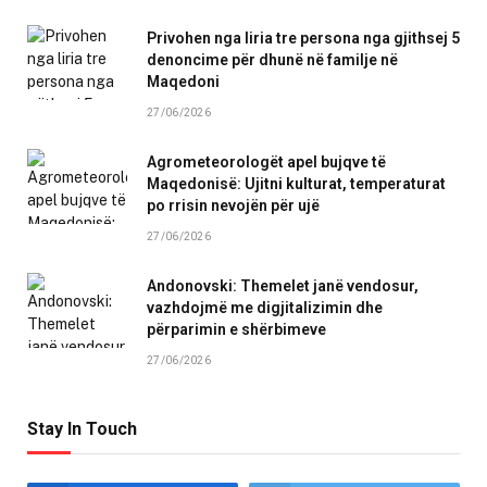
Privohen nga liria tre persona nga gjithsej 5
denoncime për dhunë në familje në
Maqedoni
27/06/2026
Agrometeorologët apel bujqve të
Maqedonisë: Ujitni kulturat, temperaturat
po rrisin nevojën për ujë
27/06/2026
Andonovski: Themelet janë vendosur,
vazhdojmë me digjitalizimin dhe
përparimin e shërbimeve
27/06/2026
Stay In Touch