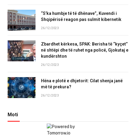
“S’ka humbje të të dhënave”, Kuvendi i
Shqipërisë reagon pas sulmit kibernetik
26/12/2023
Zbardhet kërkesa, SPAK: Berisha të “kyçet”
në shtëpi dhe të ruhet nga policë, Gjokutaj e
kundërshton
26/12/2023
Hëna e plotë e dhjetorit: Cilat shenja janë
më të prekura?
26/12/2023
Moti