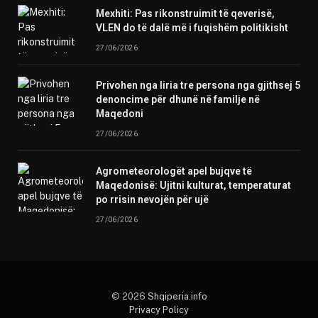
Mexhiti: Pas rikonstruimit të qeverisë,
VLEN do të dalë më i fuqishëm politikisht
27/06/2026
Privohen nga liria tre persona nga gjithsej 5
denoncime për dhunë në familje në
Maqedoni
27/06/2026
Agrometeorologët apel bujqve të
Maqedonisë: Ujitni kulturat, temperaturat
po rrisin nevojën për ujë
27/06/2026
© 2026
Shqiperia.info
Privacy Policy