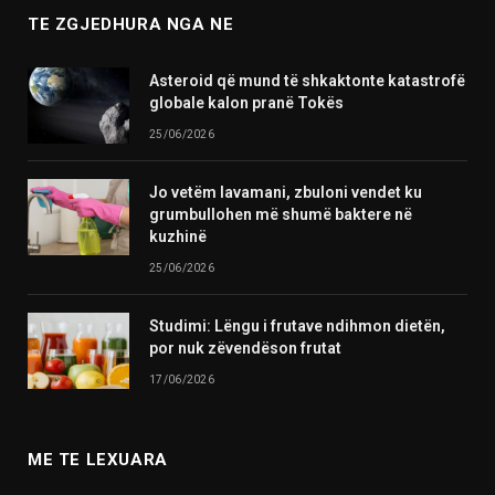
TE ZGJEDHURA NGA NE
Asteroid që mund të shkaktonte katastrofë
globale kalon pranë Tokës
25/06/2026
Jo vetëm lavamani, zbuloni vendet ku
grumbullohen më shumë baktere në
kuzhinë
25/06/2026
Studimi: Lëngu i frutave ndihmon dietën,
por nuk zëvendëson frutat
17/06/2026
ME TE LEXUARA