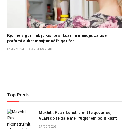
Kjo me siguri nuk ju kishte shkuar në mendje: Ja pse
parfumi duhet mbajtur në frigorifer
05/02/2024
2 MINS READ
Top Posts
Mexhiti: Pas rikonstruimit të qeverisë,
VLEN do të dalë më i fuqishëm politikisht
27/06/2026