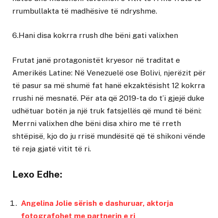
rrumbullakta të madhësive të ndryshme.
6.Hani disa kokrra rrush dhe bëni gati valixhen
Frutat janë protagonistët kryesor në traditat e
Amerikës Latine: Në Venezuelë ose Bolivi, njerëzit për
të pasur sa më shumë fat hanë ekzaktësisht 12 kokrra
rrushi në mesnatë. Për ata që 2019-ta do t’i gjejë duke
udhëtuar botën ja një truk fatsjellës që mund të bëni:
Merrni valixhen dhe bëni disa xhiro me të rreth
shtëpisë, kjo do ju rrisë mundësitë që të shikoni vënde
të reja gjatë vitit të ri.
Lexo Edhe:
Angelina Jolie sërish e dashuruar, aktorja
fotografohet me partnerin e ri