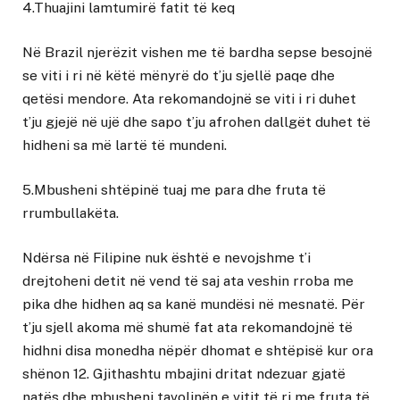
4.Thuajini lamtumirë fatit të keq
Në Brazil njerëzit vishen me të bardha sepse besojnë
se viti i ri në këtë mënyrë do t’ju sjellë paqe dhe
qetësi mendore. Ata rekomandojnë se viti i ri duhet
t’ju gjejë në ujë dhe sapo t’ju afrohen dallgët duhet të
hidheni sa më lartë të mundeni.
5.Mbusheni shtëpinë tuaj me para dhe fruta të
rrumbullakëta.
Ndërsa në Filipine nuk është e nevojshme t’i
drejtoheni detit në vend të saj ata veshin rroba me
pika dhe hidhen aq sa kanë mundësi në mesnatë. Për
t’ju sjell akoma më shumë fat ata rekomandojnë të
hidhni disa monedha nëpër dhomat e shtëpisë kur ora
shënon 12. Gjithashtu mbajini dritat ndezuar gjatë
natës dhe mbusheni tavolinën e vitit të ri me fruta të