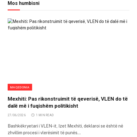
Mos humbisni
MAQEDONIA
Mexhiti: Pas rikonstruimit të qeverisë, VLEN do të
dalë më i fuqishëm politikisht
27/06/2026
1 MIN READ
Bashkëkryetari i VLEN-it, Izet Mexhiti, deklaroi se është në
zhvillim procesi i vlerësimit të punës…