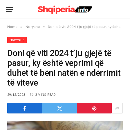
»
»
Home
Ndryshe
Doni që viti 2024 t’ju gjejë të pasur, ky është veprimi që duhet të bëni natën e ndërrimit të viteve
NDRYSHE
Doni që viti 2024 t’ju gjejë të
pasur, ky është veprimi që
duhet të bëni natën e ndërrimit
të viteve
29/12/2023
3 MINS READ