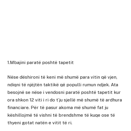
1.Mbajini paratë poshtë tapetit
Nëse dëshironi të keni më shumë para vitin që vjen,
ndiqni të njëjtën taktikë që populli rumun ndjek. Ata
besojnë se nëse i vendosni paratë poshtë tapetit kur
ora shkon 12 viti i ri do t’ju sjellë më shumë të ardhura
financiare. Për të pasur akoma më shumë fat ju
këshillojmë të vishni të brendshme të kuqe ose të
thyeni gotat natën e vitit të ri.