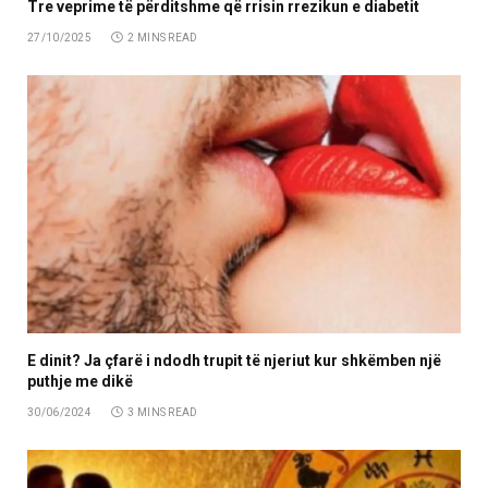
Tre veprime të përditshme që rrisin rrezikun e diabetit
27/10/2025
2 MINS READ
E dinit? Ja çfarë i ndodh trupit të njeriut kur shkëmben një
puthje me dikë
30/06/2024
3 MINS READ