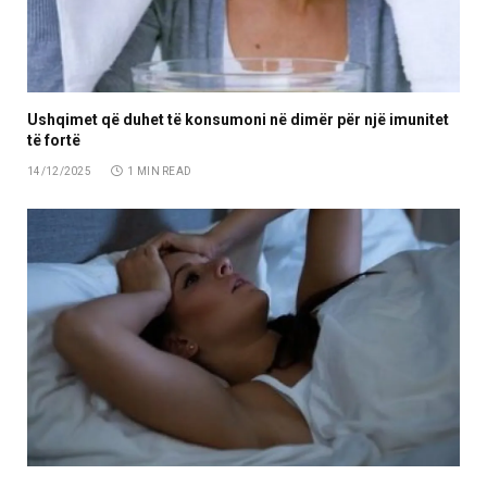
Ushqimet që duhet të konsumoni në dimër për një imunitet
të fortë
14/12/2025
1 MIN READ