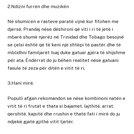
2.Ndizni furrën dhe muzikën
Në shumicën e rasteve paratë vijnë kur fitohen me
djersë. Prandaj nëse dëshironi që viti i ri të jetë i
mbarë shumë njerëz në Trinidad dhe Tobago besojnë
se çelsi është që të keni një shtëpi të pastër dhe të
mblidhni familjarët tuaj duke gatuar gjëra të shijshme
për ata. Ëndërrat do ju bëhen realitet nëse gatuani
fasule të zeza për ditën e vitit të ri.
3.Hani mirë.
Populli afgan rekomandon se nëse kombinoni natën e
vitit të ri frutat e thata si bajamet, lajthitë, arrat,
qershitë, kajsitë dhe rrushin e thatë fati i mirë do ju
ndjekë gjatë gjithë vitit tjetër.