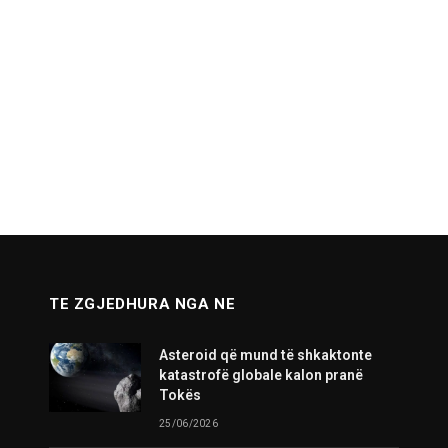
TE ZGJEDHURA NGA NE
Asteroid që mund të shkaktonte
katastrofë globale kalon pranë
Tokës
25/06/2026