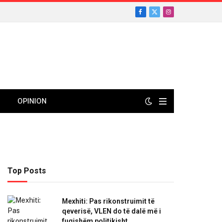
Facebook
X
Instagram
(Twitter)
OPINION
Top Posts
Mexhiti: Pas rikonstruimit të
qeverisë, VLEN do të dalë më i
fuqishëm politikisht