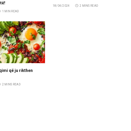
të!
18/04/2024
2 MINS READ
1 MIN READ
qimi që ju rikthen
2 MINS READ