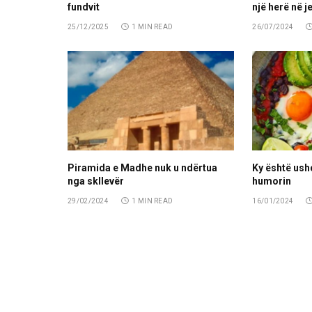
fundvit
një herë në je
25/12/2025
1 MIN READ
26/07/2024
Piramida e Madhe nuk u ndërtua
Ky është ush
nga skllevër
humorin
29/02/2024
1 MIN READ
16/01/2024