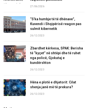
27/06/2026
“S’ka humbje të të dhënave”,
Kuvendi i Shqipërisë reagon pas
sulmit kibernetik
26/12/2023
Zbardhet kërkesa, SPAK: Berisha
të “kyçet” në shtëpi dhe të ruhet
nga policë, Gjokutaj e
kundërshton
26/12/2023
Hëna e plotë e dhjetorit: Cilat
shenja janë më të prekura?
26/12/2023