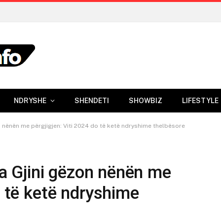
NDRYSHE
SHENDETI
SHOWBIZ
LIFESTYLE
on nënën me përgjigjen: Viti 2024 do të ketë ndryshime thelbësore
gia Gjini gëzon nënën me
o të ketë ndryshime