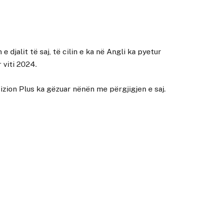
e djalit të saj, të cilin e ka në Angli ka pyetur
 viti 2024.
izion Plus ka gëzuar nënën me përgjigjen e saj.