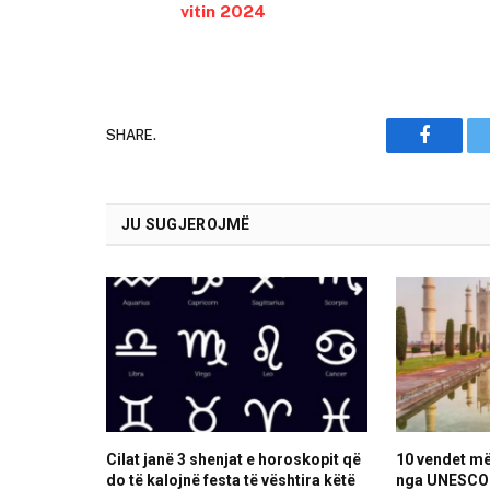
vitin 2024
SHARE.
Faceboo
JU SUGJEROJMË
Cilat janë 3 shenjat e horoskopit që
10 vendet m
do të kalojnë festa të vështira këtë
nga UNESCO 