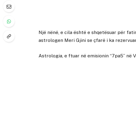
Një nënë, e cila është e shqetësuar për fatin 
astrologen Meri Gjini se çfarë i ka rezervuar
Astrologia, e ftuar në emisionin “7pa5” në V