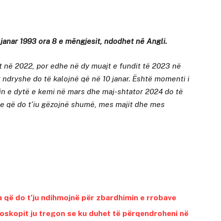
 5 janar 1993 ora 8 e mëngjesit, ndodhet në Angli.
t në 2022, por edhe në dy muajt e fundit të 2023 në
 ndryshe do të kalojnë që në 10 janar. Është momenti i
in e dytë e kemi në mars dhe maj-shtator 2024 do të
e që do t’iu gëzojnë shumë, mes majit dhe mes
a që do t’ju ndihmojnë për zbardhimin e rrobave
oskopit ju tregon se ku duhet të përqendroheni në