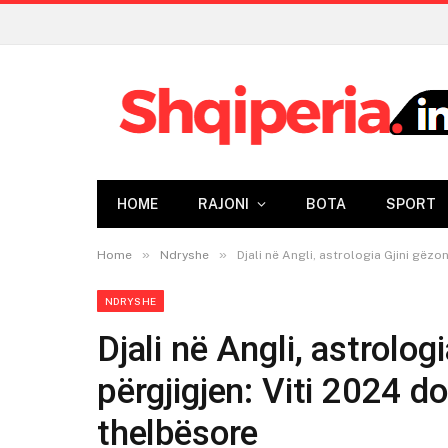
HOME
RAJONI
BOTA
SPORT
»
»
Home
Ndryshe
Djali në Angli, astrologia Gjini gëz
NDRYSHE
Djali në Angli, astrolo
përgjigjen: Viti 2024 d
thelbësore