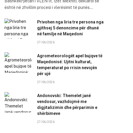
Bashkëkryetari i VLEN-it, Izet Mexhiti, deklaroi se
është në zhvillim procesi i vlerësimit të punës…
Privohen nga liria tre persona nga
gjithsej 5 denoncime për dhunë
në familje në Maqedoni
27/06/2026
Agrometeorologët apel bujqve të
Maqedonisë: Ujitni kulturat,
temperaturat po rrisin nevojën
për ujë
27/06/2026
Andonovski: Themelet janë
vendosur, vazhdojmë me
digjitalizimin dhe përparimin e
shërbimeve
27/06/2026