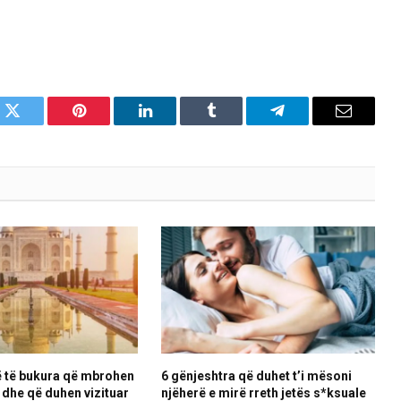
k
Twitter
Pinterest
LinkedIn
Tumblr
Telegram
Email
ë të bukura që mbrohen
6 gënjeshtra që duhet t’i mësoni
dhe që duhen vizituar
njëherë e mirë rreth jetës s*ksuale